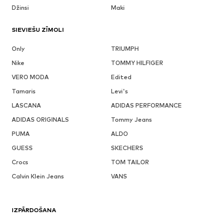
Džinsi
Maki
SIEVIEŠU ZĪMOLI
Only
TRIUMPH
Nike
TOMMY HILFIGER
VERO MODA
Edited
Tamaris
Levi's
LASCANA
ADIDAS PERFORMANCE
ADIDAS ORIGINALS
Tommy Jeans
PUMA
ALDO
GUESS
SKECHERS
Crocs
TOM TAILOR
Calvin Klein Jeans
VANS
IZPĀRDOŠANA