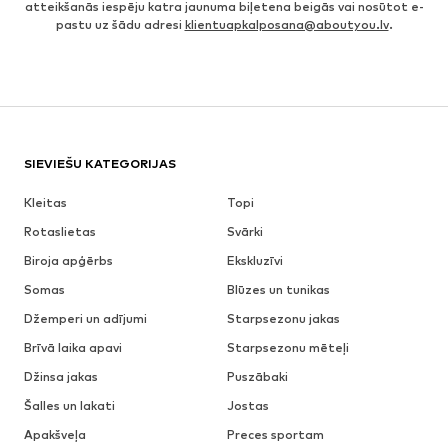
atteikšanās iespēju katra jaunuma biļetena beigās vai nosūtot e-
pastu uz šādu adresi
klientuapkalposana@aboutyou.lv
.
SIEVIEŠU KATEGORIJAS
Kleitas
Topi
Rotaslietas
Svārki
Biroja apģērbs
Ekskluzīvi
Somas
Blūzes un tunikas
Džemperi un adījumi
Starpsezonu jakas
Brīvā laika apavi
Starpsezonu mēteļi
Džinsa jakas
Puszābaki
Šalles un lakati
Jostas
Apakšveļa
Preces sportam