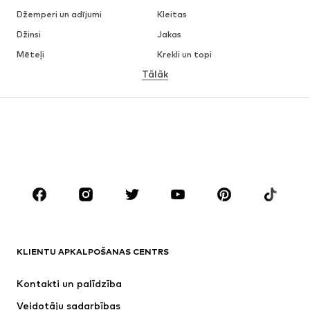
Džemperi un adījumi
Kleitas
Džinsi
Jakas
Mēteļi
Krekli un topi
Tālāk
Bikses
Apakšveļa
Svārki
Blūzes un tunikas
Ikdienas džemperi
Žaketes
Peldkostīmi
Kombinezoni un sarafāni
Lieli izmēri
Apģērbs grūtniecēm
Apavi
Sports
Aksesuāri
Premium
APĢĒRBI
KLIENTU APKALPOŠANAS CENTRS
Jaunumi
Šobrīd populāri
Kleitas
Džinsi
Kontakti un palīdzība
Krekli un topi
Bikses
Veidotāju sadarbības