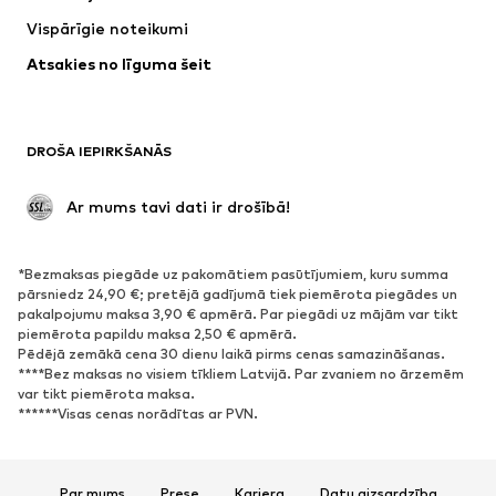
Jakas
Džemperi un adījumi
Vispārīgie noteikumi
Apakšveļa
Blūzes un tunikas
Atsakies no līguma šeit
Mēteļi
Svārki
Peldkostīmi
Ikdienas džemperi
Žaketes
Kombinezoni un sarafāni
DROŠA IEPIRKŠANĀS
Lieli izmēri
Apģērbs grūtniecēm
Svinības
Ekskluzīvi
 Ar mums tavi dati ir drošībā!
Pārstrāde
*Bezmaksas piegāde uz pakomātiem pasūtījumiem, kuru summa
APAVI
pārsniedz 24,90 €; pretējā gadījumā tiek piemērota piegādes un
pakalpojumu maksa 3,90 € apmērā. Par piegādi uz mājām var tikt
Jaunumi
Šobrīd populāri
piemērota papildu maksa 2,50 € apmērā.
Pēdējā zemākā cena 30 dienu laikā pirms cenas samazināšanas.
Brīvā laika apavi
Puszābaki
****Bez maksas no visiem tīkliem Latvijā. Par zvaniem no ārzemēm
Augstpapēžu apavi
Zābaki
var tikt piemērota maksa.
******Visas cenas norādītas ar PVN.
Sandales
Kurpes
Sporta apavi
Laiviņas
Atvērti apavi
Mājas apavi
Par mums
Prese
Karjera
Datu aizsardzība