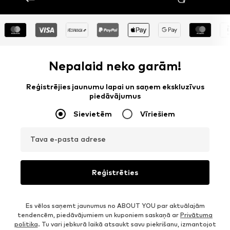
Nepalaid neko garām!
Reģistrējies jaunumu lapai un saņem ekskluzīvus
piedāvājumus
Sievietēm
Vīriešiem
Tava e-pasta adrese
Reģistrēties
Es vēlos saņemt jaunumus no ABOUT YOU par aktuālajām
tendencēm, piedāvājumiem un kuponiem saskaņā ar
Privātuma
politika
. Tu vari jebkurā laikā atsaukt savu piekrišanu, izmantojot