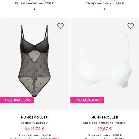
Pēdējā zemākā cena:
17,91 €
Pēdējā zemākā cena:
7,14 €
PIEDĀVĀJUMS
PIEDĀVĀJUMS
HUNKEMÖLLER
HUNKEMÖLLER
Bodijs 'Chelsey'
Klasisks Krūšturis 'Angie'
No 16,74 €
29,67 €
Sākotnējā cena: 39,90 €
Sākotnējā cena: 34,90 €