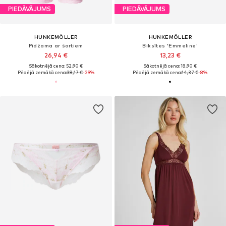
PIEDĀVĀJUMS
PIEDĀVĀJUMS
HUNKEMÖLLER
HUNKEMÖLLER
Pidžama ar šortiem
Biksītes 'Emmeline'
26,94 €
13,23 €
Sākotnējā cena: 52,90 €
Sākotnējā cena: 18,90 €
Pēdējā zemākā cena:
38,17 €
-29%
Pēdējā zemākā cena:
14,37 €
-8%