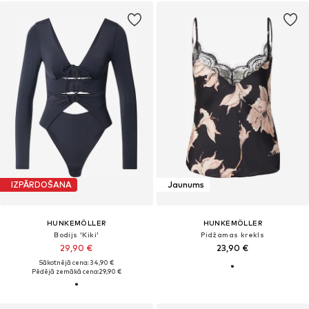
IZPĀRDOŠANA
Jaunums
HUNKEMÖLLER
HUNKEMÖLLER
Bodijs 'Kiki'
Pidžamas krekls
29,90 €
23,90 €
Sākotnējā cena: 34,90 €
Pēdējā zemākā cena:
29,90 €