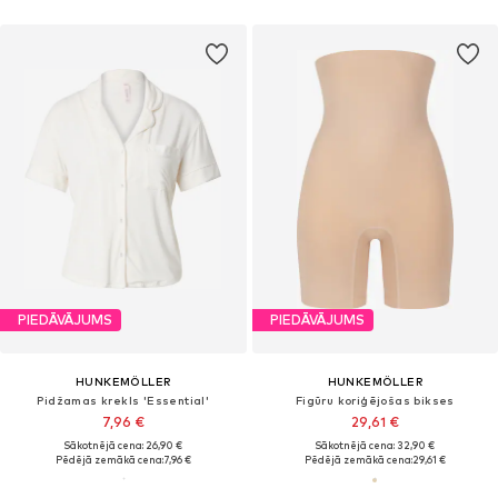
PIEDĀVĀJUMS
PIEDĀVĀJUMS
HUNKEMÖLLER
HUNKEMÖLLER
Pidžamas krekls 'Essential'
Figūru koriģējošas bikses
7,96 €
29,61 €
Sākotnējā cena: 26,90 €
Sākotnējā cena: 32,90 €
Pēdējā zemākā cena:
7,96 €
Pēdējā zemākā cena:
29,61 €