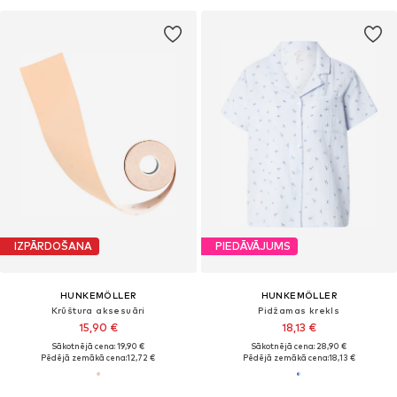
IZPĀRDOŠANA
PIEDĀVĀJUMS
HUNKEMÖLLER
HUNKEMÖLLER
Krūštura aksesuāri
Pidžamas krekls
15,90 €
18,13 €
Sākotnējā cena: 19,90 €
Sākotnējā cena: 28,90 €
Pēdējā zemākā cena:
12,72 €
Pēdējā zemākā cena:
18,13 €