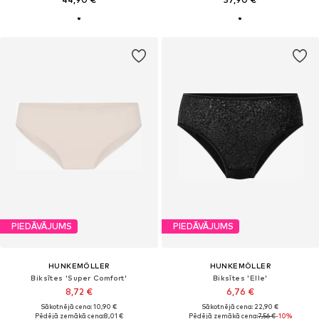
PIEDĀVĀJUMS
PIEDĀVĀJUMS
HUNKEMÖLLER
HUNKEMÖLLER
Biksītes 'Super Comfort'
Biksītes 'Elle'
8,72 €
6,76 €
Sākotnējā cena: 10,90 €
Sākotnējā cena: 22,90 €
Pēdējā zemākā cena:
8,01 €
Pēdējā zemākā cena:
7,56 €
-10%