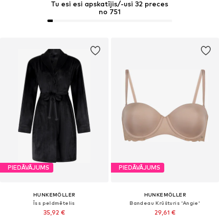
Tu esi esi apskatījis/-usi 32 preces
no 751
PIEDĀVĀJUMS
PIEDĀVĀJUMS
HUNKEMÖLLER
HUNKEMÖLLER
Īss peldmētelis
Bandeau Krūšturis 'Angie'
35,92 €
29,61 €