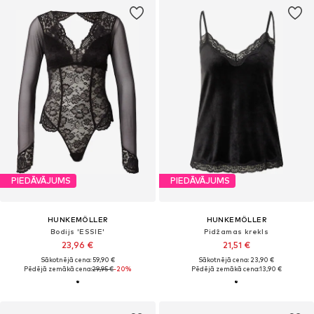
PIEDĀVĀJUMS
PIEDĀVĀJUMS
HUNKEMÖLLER
HUNKEMÖLLER
Bodijs 'ESSIE'
Pidžamas krekls
23,96 €
21,51 €
Sākotnējā cena: 59,90 €
Sākotnējā cena: 23,90 €
Pēdējā zemākā cena:
29,95 €
-20%
Pēdējā zemākā cena:
13,90 €