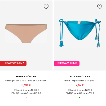
IZPĀRDOŠANA
PIEDĀVĀJUMS
HUNKEMÖLLER
HUNKEMÖLLER
Stringu biksītes 'Super Comfort'
Bikini apakšdaļa 'Aqua'
8,90 €
7,16 €
Sākotnējā cena: 10,90 €
Sākotnējā cena: 19,90 €
Pēdējā zemākā cena:
8,90 €
Pēdējā zemākā cena:
7,16 €