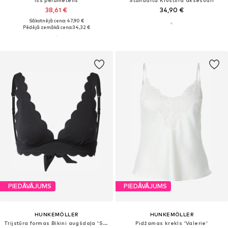
38,61 €
34,90 €
Sākotnējā cena: 47,90 €
Pēdējā zemākā cena:
34,32 €
PIEDĀVĀJUMS
PIEDĀVĀJUMS
HUNKEMÖLLER
HUNKEMÖLLER
Trijstūra formas Bikini augšdaļa 'Scallop'
Pidžamas krekls 'Valerie'