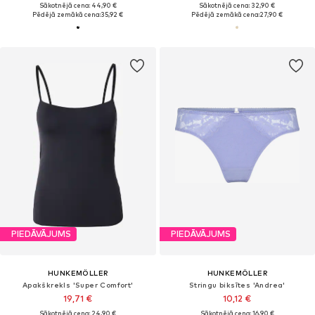
Sākotnējā cena: 44,90 €
Sākotnējā cena: 32,90 €
Pēdējā zemākā cena:
35,92 €
Pēdējā zemākā cena:
27,90 €
PIEDĀVĀJUMS
PIEDĀVĀJUMS
HUNKEMÖLLER
HUNKEMÖLLER
Apakškrekls 'Super Comfort'
Stringu biksītes 'Andrea'
19,71 €
10,12 €
Sākotnējā cena: 24,90 €
Sākotnējā cena: 16,90 €