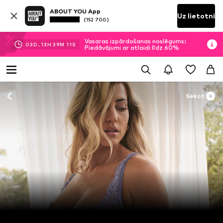
ABOUT YOU App
Uz lietotni
(152 700)
Vasaras izpārdošanas noslēgums:
03
D.
13
H
39
M
09
S
Piedāvājumi ar atlaidi līdz 60%
Sekot