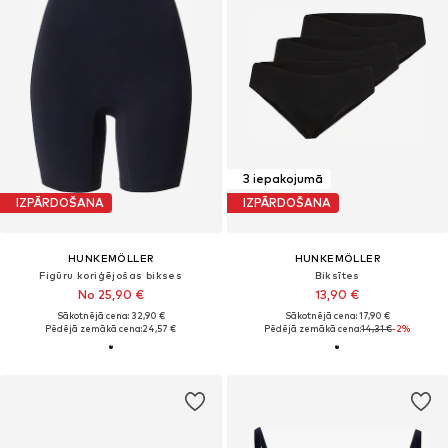
3 iepakojumā
IZPĀRDOŠANA
IZPĀRDOŠANA
HUNKEMÖLLER
HUNKEMÖLLER
Figūru koriģējošas bikses
Biksītes
No 25,90 €
13,90 €
Sākotnējā cena: 32,90 €
Sākotnējā cena: 17,90 €
Pēdējā zemākā cena:
24,57 €
Pēdējā zemākā cena:
14,31 €
-2%