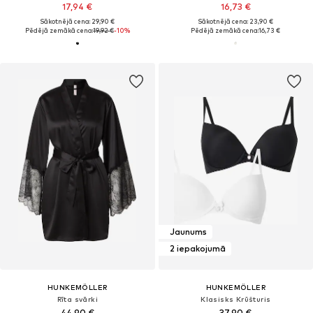
17,94 €
16,73 €
Sākotnējā cena: 29,90 €
Sākotnējā cena: 23,90 €
Pēdējā zemākā cena:
19,92 €
-10%
Pēdējā zemākā cena:
16,73 €
Jaunums
2 iepakojumā
HUNKEMÖLLER
HUNKEMÖLLER
Rīta svārki
Klasisks Krūšturis
44,90 €
37,90 €