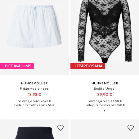
PIEDĀVĀJUMS
IZPĀRDOŠANA
HUNKEMÖLLER
HUNKEMÖLLER
Pidžamas bikses
Bodijs 'Jude'
13,93 €
39,90 €
Sākotnējā cena: 26,90 €
Sākotnējā cena: 44,90 €
Pēdējā zemākā cena:
12,54 €
Pēdējā zemākā cena:
37,90 €