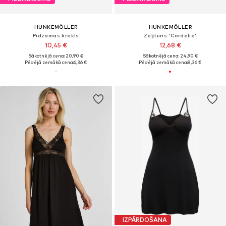
HUNKEMÖLLER
HUNKEMÖLLER
Pidžamas krekls
Zeķturis 'Cordelie'
10,45 €
12,68 €
Sākotnējā cena: 20,90 €
Sākotnējā cena: 24,90 €
Pēdējā zemākā cena:
6,36 €
Pēdējā zemākā cena:
8,36 €
IZPĀRDOŠANA