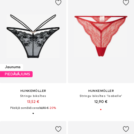
Jaunums
PIEDĀVĀJUMS
HUNKEMÖLLER
HUNKEMÖLLER
Stringu biksītes
Stringu biksītes 'Isabelle'
13,52 €
12,90 €
Pēdējā zemākā cena:
16,90 €
-20%