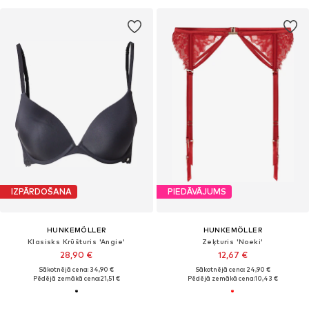
IZPĀRDOŠANA
PIEDĀVĀJUMS
HUNKEMÖLLER
HUNKEMÖLLER
Klasisks Krūšturis 'Angie'
Zeķturis 'Noeki'
28,90 €
12,67 €
Sākotnējā cena: 34,90 €
Sākotnējā cena: 24,90 €
Pēdējā zemākā cena:
21,51 €
Pēdējā zemākā cena:
10,43 €