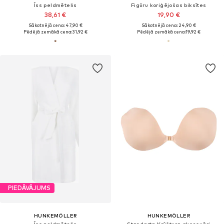
Īss peldmētelis
Figūru koriģējošas biksītes
38,61 €
19,90 €
Sākotnējā cena: 47,90 €
Sākotnējā cena: 24,90 €
Pēdējā zemākā cena:
31,92 €
Pēdējā zemākā cena:
19,92 €
PIEDĀVĀJUMS
HUNKEMÖLLER
HUNKEMÖLLER
Īss peldmētelis
Standarta Krūštura aksesuāri