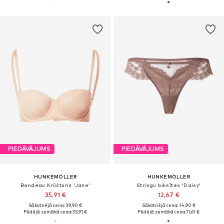
PIEDĀVĀJUMS
PIEDĀVĀJUMS
HUNKEMÖLLER
HUNKEMÖLLER
Bandeau Krūšturis 'Jane'
Stringu biksītes 'Daisy'
35,91 €
12,67 €
Sākotnējā cena: 39,90 €
Sākotnējā cena: 14,90 €
Pēdējā zemākā cena:
35,91 €
Pēdējā zemākā cena:
11,61 €