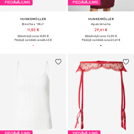
PIEDĀVĀJUMS
PIEDĀVĀJUMS
HUNKEMÖLLER
HUNKEMÖLLER
Biksītes 'Miri'
Apakškleita
11,83 €
29,61 €
Sākotnējā cena: 16,90 €
Sākotnējā cena: 32,90 €
Pēdējā zemākā cena:
8,45 €
Pēdējā zemākā cena:
20,61 €
PIEDĀVĀJUMS
PIEDĀVĀJUMS