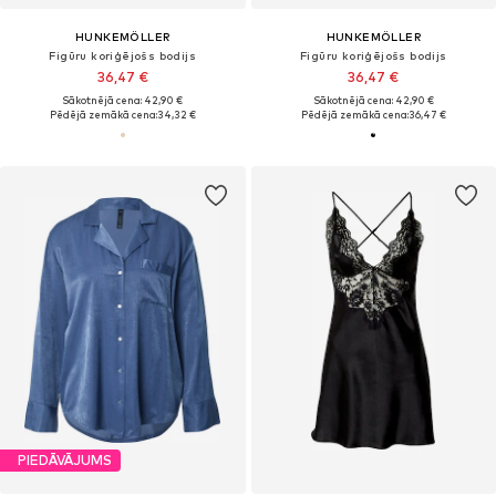
HUNKEMÖLLER
HUNKEMÖLLER
Figūru koriģējošs bodijs
Figūru koriģējošs bodijs
36,47 €
36,47 €
Sākotnējā cena: 42,90 €
Sākotnējā cena: 42,90 €
Pēdējā zemākā cena:
34,32 €
Pēdējā zemākā cena:
36,47 €
PIEDĀVĀJUMS