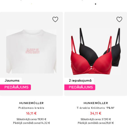
Jaunums
2 iepakojumā
PIEDĀVĀJUMS
PIEDĀVĀJUMS
HUNKEMÖLLER
HUNKEMÖLLER
Pidžamas krekls
T-krekla Krūšturis 'P&M'
16,11 €
34,11 €
Sākotnējā cena: 19,90 €
Sākotnējā cena: 37,90 €
Pēdējā zemākā cena:
14,32 €
Pēdējā zemākā cena:
29,61 €