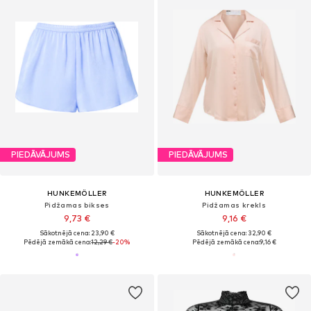
PIEDĀVĀJUMS
PIEDĀVĀJUMS
HUNKEMÖLLER
HUNKEMÖLLER
Pidžamas bikses
Pidžamas krekls
9,73 €
9,16 €
Sākotnējā cena: 23,90 €
Sākotnējā cena: 32,90 €
Pēdējā zemākā cena:
12,29 €
-20%
Pēdējā zemākā cena:
9,16 €