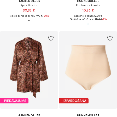
HUNKEMÖLLER
HUNKEMÖLLER
Apakškleita
Pidžamas krekls
30,32 €
10,36 €
Pēdējā zemākā cena:
37,90 €
-20%
Sākotnējā cena: 32,90 €
Pēdējā zemākā cena:
11,13 €
-7%
PIEDĀVĀJUMS
IZPĀRDOŠANA
HUNKEMÖLLER
HUNKEMÖLLER