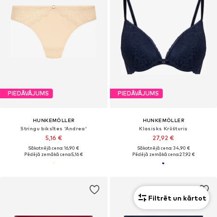
PIEDĀVĀJUMS
PIEDĀVĀJUMS
HUNKEMÖLLER
HUNKEMÖLLER
Stringu biksītes 'Andrea'
Klasisks Krūšturis
5,16 €
27,92 €
Sākotnējā cena: 16,90 €
Sākotnējā cena: 34,90 €
Pēdējā zemākā cena:
5,16 €
Pēdējā zemākā cena:
27,92 €
Filtrēt un kārtot