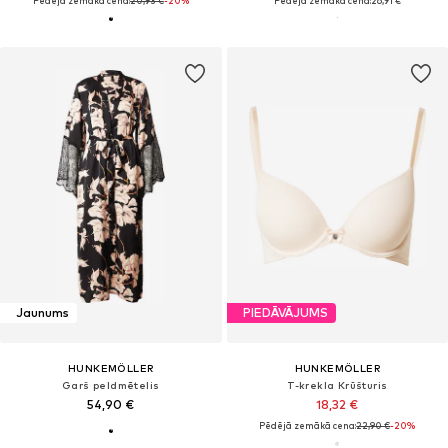
Pēdējā zemākā cena:
20,93 €
-20%
Pēdējā zemākā cena:
26,91 €
Jaunums
PIEDĀVĀJUMS
HUNKEMÖLLER
HUNKEMÖLLER
Garš peldmētelis
T-krekla Krūšturis
54,90 €
18,32 €
Pēdējā zemākā cena:
22,90 €
-20%