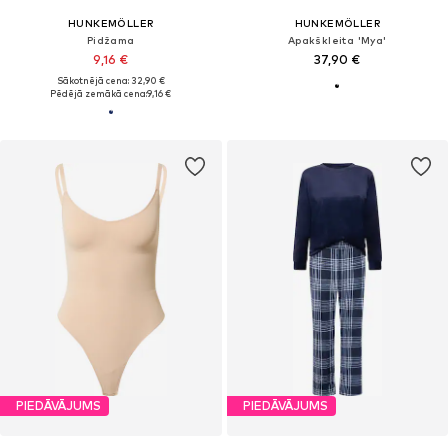
HUNKEMÖLLER
HUNKEMÖLLER
Pidžama
Apakškleita 'Mya'
9,16 €
37,90 €
Sākotnējā cena: 32,90 €
Pēdējā zemākā cena:
9,16 €
PIEDĀVĀJUMS
PIEDĀVĀJUMS