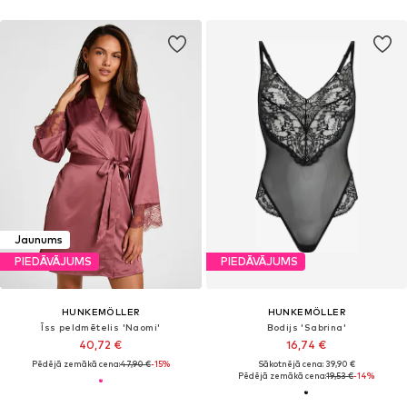
Jaunums
PIEDĀVĀJUMS
PIEDĀVĀJUMS
HUNKEMÖLLER
HUNKEMÖLLER
Īss peldmētelis 'Naomi'
Bodijs 'Sabrina'
40,72 €
16,74 €
Pēdējā zemākā cena:
47,90 €
-15%
Sākotnējā cena: 39,90 €
Pēdējā zemākā cena:
19,53 €
-14%