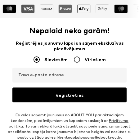
Nepalaid neko garām!
Reģistrējies jaunumu lapai un saņem ekskluzīvus
piedāvājumus
Sievietēm
Vīriešiem
Tava e-pasta adrese
Reģistrēties
Es vēlos saņemt jaunumus no ABOUT YOU par aktuālajām
tendencēm, piedāvājumiem un kuponiem saskaņā ar
Privātuma
politika
. Tu vari jebkurā laikā atsaukt savu piekrišanu, izmantojot
atteikšanās iespēju katra jaunuma biļetena beigās vai nosūtot e-
pastu uz šādu adresi
klientuapkalposana@aboutyou.lv
.