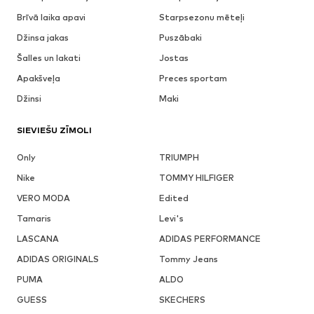
Brīvā laika apavi
Starpsezonu mēteļi
Džinsa jakas
Puszābaki
Šalles un lakati
Jostas
Apakšveļa
Preces sportam
Džinsi
Maki
SIEVIEŠU ZĪMOLI
Only
TRIUMPH
Nike
TOMMY HILFIGER
VERO MODA
Edited
Tamaris
Levi's
LASCANA
ADIDAS PERFORMANCE
ADIDAS ORIGINALS
Tommy Jeans
PUMA
ALDO
GUESS
SKECHERS