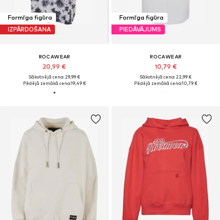
Formīga figūra
Formīga figūra
IZPĀRDOŠANA
PIEDĀVĀJUMS
ROCAWEAR
ROCAWEAR
20,99 €
10,79 €
Sākotnējā cena: 29,99 €
Sākotnējā cena: 22,99 €
Pēdējā zemākā cena:
19,49 €
Pēdējā zemākā cena:
10,79 €