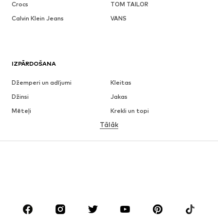
Crocs
TOM TAILOR
Calvin Klein Jeans
VANS
IZPĀRDOŠANA
Džemperi un adījumi
Kleitas
Džinsi
Jakas
Mēteļi
Krekli un topi
Tālāk
Bikses
Apakšveļa
Svārki
Blūzes un tunikas
Ikdienas džemperi
Žaketes
Peldkostīmi
Kombinezoni un sarafāni
Lieli izmēri
Apģērbs grūtniecēm
Apavi
Sports
Aksesuāri
Premium