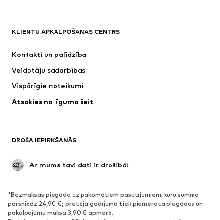
APĢĒRBI
KLIENTU APKALPOŠANAS CENTRS
Jaunumi
Šobrīd populāri
Kleitas
Džinsi
Kontakti un palīdzība
Krekli un topi
Bikses
Veidotāju sadarbības
Jakas
Džemperi un adījumi
Vispārīgie noteikumi
Apakšveļa
Blūzes un tunikas
Atsakies no līguma šeit
Mēteļi
Svārki
Peldkostīmi
Ikdienas džemperi
Žaketes
Kombinezoni un sarafāni
DROŠA IEPIRKŠANĀS
Lieli izmēri
Apģērbs grūtniecēm
Svinības
Ekskluzīvi
 Ar mums tavi dati ir drošībā!
Pārstrāde
*Bezmaksas piegāde uz pakomātiem pasūtījumiem, kuru summa
APAVI
pārsniedz 24,90 €; pretējā gadījumā tiek piemērota piegādes un
pakalpojumu maksa 3,90 € apmērā.
Jaunumi
Šobrīd populāri