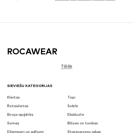
ROCAWEAR
Tālāk
SIEVIEŠU KATEGORIJAS
Kleitas
Topi
Rotaslietas
Svārki
Biroja apģērbs
Ekskluzīvi
Somas
Blūzes un tunikas
Džemperi un adījumi
Starpsezonu jakas