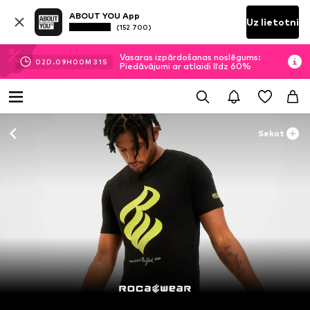
ABOUT YOU App
Uz lietotni
(152 700)
Vasaras izpārdošanas noslēgums:
02
D.
09
H
00
M
31
S
Piedāvājumi ar atlaidi līdz 60%
Sekot