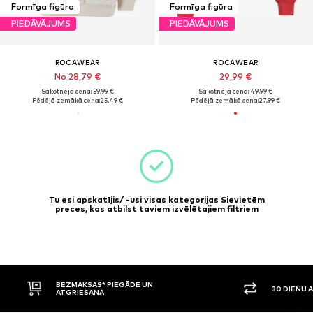
Formīga figūra
Formīga figūra
PIEDĀVĀJUMS
PIEDĀVĀJUMS
ROCAWEAR
ROCAWEAR
No 28,79 €
29,99 €
Sākotnējā cena: 59,99 €
Sākotnējā cena: 49,99 €
Pēdējā zemākā cena:
25,49 €
Pēdējā zemākā cena:
27,99 €
Tu esi apskatījis/ -usi visas kategorijas Sievietēm
preces, kas atbilst taviem izvēlētajiem filtriem
BEZMAKSAS* PIEGĀDE UN
30 DIENU 
ATGRIEŠANA