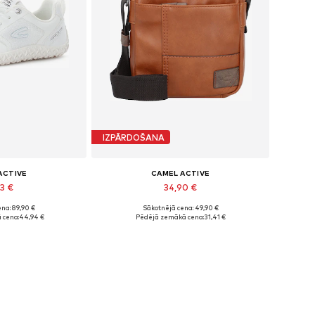
IZPĀRDOŠANA
ACTIVE
CAMEL ACTIVE
43 €
34,90 €
na: 89,90 €
Sākotnējā cena: 49,90 €
izmēri: 39
Pieejamie izmēri: One Size
 cena:
44,94 €
Pēdējā zemākā cena:
31,41 €
t grozam
Pievienot grozam