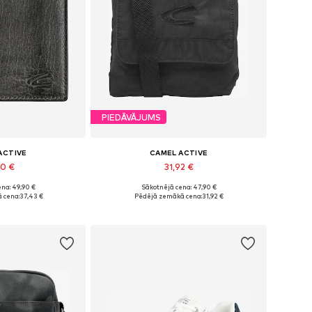
PIEDĀVĀJUMS
ACTIVE
CAMEL ACTIVE
90 €
31,92 €
na: 49,90 €
Sākotnējā cena: 47,90 €
Size Standarta izmērs
Pieejamie izmēri: One Size
 cena:
37,43 €
Pēdējā zemākā cena:
31,92 €
t grozam
Pievienot grozam