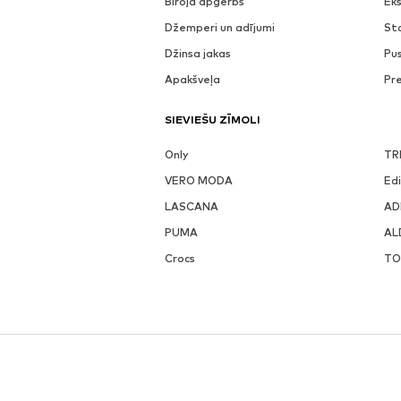
Biroja apģērbs
Eks
Džemperi un adījumi
St
Džinsa jakas
Pu
Apakšveļa
Pr
SIEVIEŠU ZĪMOLI
Only
TR
VERO MODA
Ed
LASCANA
AD
PUMA
AL
Crocs
TO