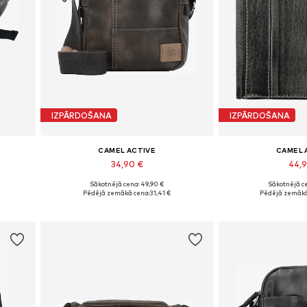
IZPĀRDOŠANA
IZPĀRDOŠANA
CAMEL ACTIVE
CAMEL 
34,90 €
44,
Sākotnējā cena: 49,90 €
Sākotnējā ce
Pieejamie izmēri: One Size
Pieejamie izmēri: One 
Pēdējā zemākā cena:
31,41 €
Pēdējā zemākā
Pievienot grozam
Pievieno