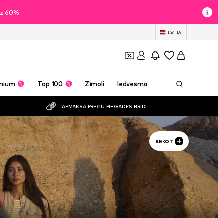
īdz 60%
LV
LV
mium
Top 100
Zīmoli
Iedvesma
APMAKSA PREČU PIEGĀDES BRĪDĪ
SEKOT