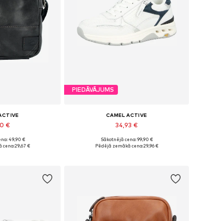
PIEDĀVĀJUMS
ACTIVE
CAMEL ACTIVE
90 €
34,93 €
na: 49,90 €
Sākotnējā cena: 99,90 €
ēri: One Size
Pieejamie izmēri: 37, 38, 39, 41
 cena:
29,67 €
Pēdējā zemākā cena:
29,96 €
t grozam
Pievienot grozam