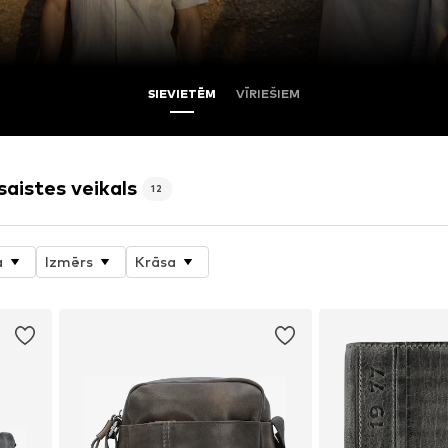
SIEVIETĒM
VĪRIEŠIEM
istes veikals
12
a
Izmērs
Krāsa