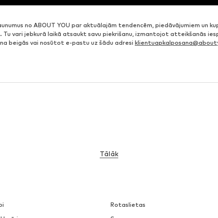
jaunumus no ABOUT YOU par aktuālajām tendencēm, piedāvājumiem un ku
. Tu vari jebkurā laikā atsaukt savu piekrišanu, izmantojot atteikšanās ie
ena beigās vai nosūtot e-pastu uz šādu adresi
klientuapkalposana@abouty
Tālāk
pi
Rotaslietas