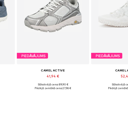
PIEDĀVĀJUMS
PIEDĀVĀJUMS
CAMEL ACTIVE
CAMEL 
41,94 €
52,
Sākotnējā cena: 89,90 €
Sākotnējā ce
Pieejamie izmēri: 39
Pieejamie 
Pēdējā zemākā cena:
27,96 €
Pēdējā zemākā
Pievienot grozam
Pievieno