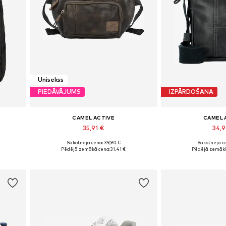
Unisekss
PIEDĀVĀJUMS
IZPĀRDOŠANA
CAMEL ACTIVE
CAMEL 
35,91 €
34,
Sākotnējā cena: 39,90 €
Sākotnējā ce
Pieejamie izmēri: XS-XL
Pieejamie izm
Pēdējā zemākā cena:
31,41 €
Pēdējā zemākā
Pievienot grozam
Pievieno