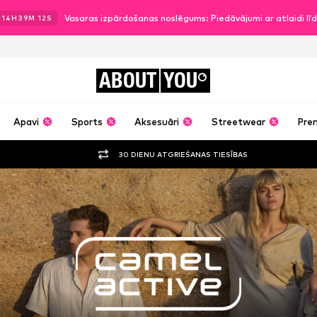
Vasaras izpārdošanas noslēgums: Piedāvājumi ar atlaidi l
.
14
H
39
M
11
S
ABOUT
YOU
Apavi
Sports
Aksesuāri
Streetwear
Pre
30 DIENU ATGRIEŠANAS TIESĪBAS