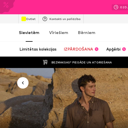
02
D
Outlet
Kontakti un palīdzība
Sievietēm
Vīriešiem
Bērniem
Limitētas kolekcijas
IZPĀRDOŠANA
Apģērbi
BEZMAKSAS* PIEGĀDE UN ATGRIEŠANA