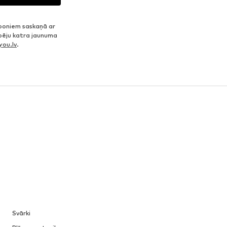
poniem saskaņā ar
spēju katra jaunuma
ou.lv
.
Svārki