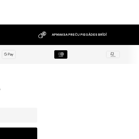
APMAKSA PREČU PIEGĀDES BRĪDĪ
s