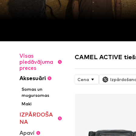
Visas
CAMEL ACTIVE tiešsa
piedāvājuma
preces
Aksesuāri
Cena
Izpārdošan
Somas un
mugursomas
Maki
IZPĀRDOŠA
NA
Apavi