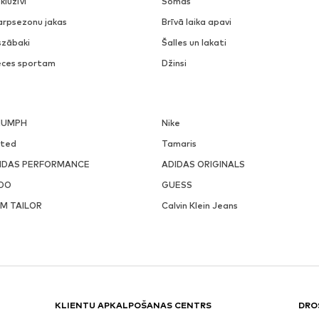
kluzīvi
Somas
arpsezonu jakas
Brīvā laika apavi
szābaki
Šalles un lakati
eces sportam
Džinsi
IUMPH
Nike
ited
Tamaris
IDAS PERFORMANCE
ADIDAS ORIGINALS
DO
GUESS
M TAILOR
Calvin Klein Jeans
KLIENTU APKALPOŠANAS CENTRS
DRO