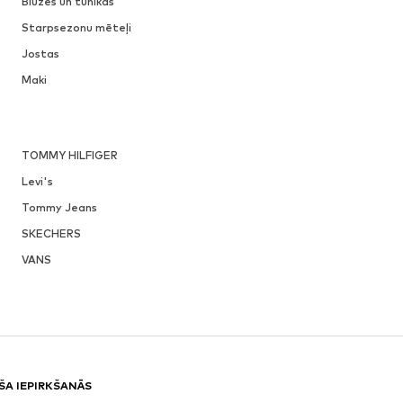
Blūzes un tunikas
Starpsezonu mēteļi
Jostas
Maki
TOMMY HILFIGER
Levi's
Tommy Jeans
SKECHERS
VANS
ŠA IEPIRKŠANĀS