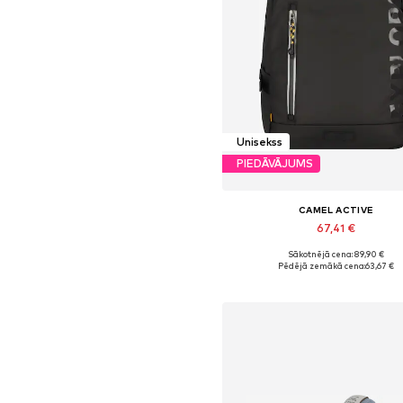
Unisekss
PIEDĀVĀJUMS
CAMEL ACTIVE
67,41 €
Sākotnējā cena: 89,90 €
Pieejamie izmēri: One Size
Pēdējā zemākā cena:
63,67 €
Pievienot grozam