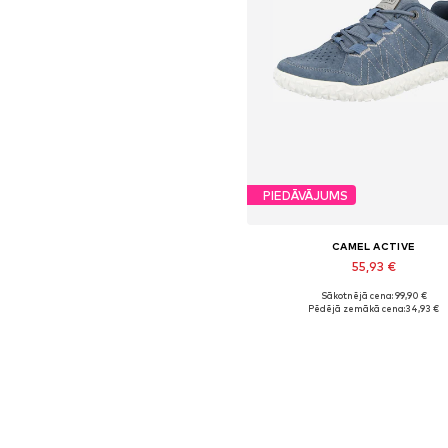
PIEDĀVĀJUMS
CAMEL ACTIVE
55,93 €
Sākotnējā cena: 99,90 €
Pieejamie izmēri: 38
Pēdējā zemākā cena:
34,93 €
Pievienot grozam