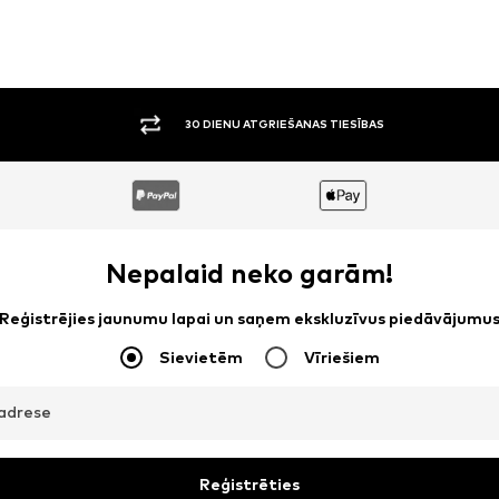
30 DIENU ATGRIEŠANAS TIESĪBAS
Nepalaid neko garām!
Reģistrējies jaunumu lapai un saņem ekskluzīvus piedāvājumu
Sievietēm
Vīriešiem
adrese
Reģistrēties