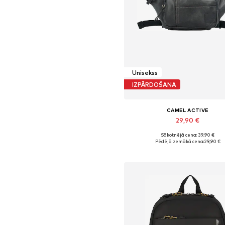
Unisekss
IZPĀRDOŠANA
CAMEL ACTIVE
29,90 €
Sākotnējā cena: 39,90 €
Pieejamie izmēri: One Size
Pēdējā zemākā cena:
29,90 €
Pievienot grozam