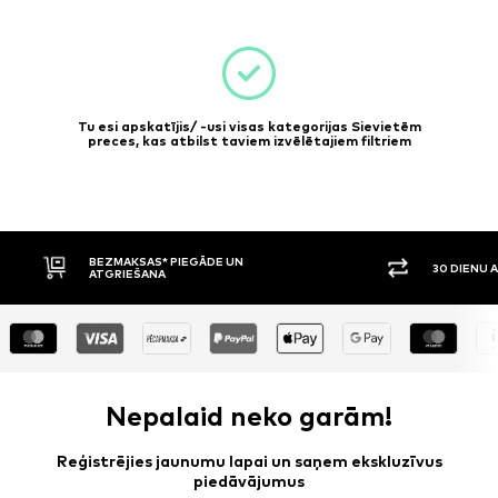
Tu esi apskatījis/ -usi visas kategorijas Sievietēm
preces, kas atbilst taviem izvēlētajiem filtriem
BEZMAKSAS* PIEGĀDE UN
30 DIENU 
ATGRIEŠANA
Nepalaid neko garām!
Reģistrējies jaunumu lapai un saņem ekskluzīvus
piedāvājumus