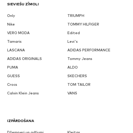
SIEVIEŠU ZĪMOLI
Only
TRIUMPH
Nike
TOMMY HILFIGER
VERO MODA
Edited
Tamaris
Levi's
LASCANA
ADIDAS PERFORMANCE
ADIDAS ORIGINALS
Tommy Jeans
PUMA
ALDO
GUESS
SKECHERS
Crocs
TOM TAILOR
Calvin Klein Jeans
VANS
IZPĀRDOŠANA
Džemperi un adījumi
Kleitas