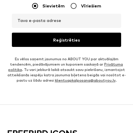
Sievietēm
Vīriešiem
Tava e-pasta adrese
Reģistrēties
Es vēlos saņemt jaunumus no ABOUT YOU par aktuālajām
tendencēm, piedāvājumiem un kuponiem saskaņā ar
Privātuma
politika
. Tu vari jebkurā laikā atsaukt savu piekrišanu, izmantojot
atteikšanās iespēju katra jaunuma biļetena beigās vai nosūtot e-
pastu uz šādu adresi
klientuapkalposana@aboutyou.lv
.