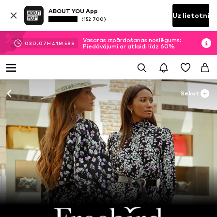
ABOUT YOU App
Uz lietotni
(152 700)
Vasaras izpārdošanas noslēgums:
03
D.
07
H
41
M
57
S
Piedāvājumi ar atlaidi līdz 60%
Sekot