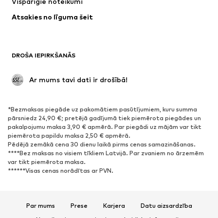
Vispārīgie noteikumi
Apakšveļa
Blūzes un tunikas
Atsakies no līguma šeit
Mēteļi
Svārki
Peldkostīmi
Ikdienas džemperi
Žaketes
Kombinezoni un sarafāni
DROŠA IEPIRKŠANĀS
Lieli izmēri
Apģērbs grūtniecēm
Svinības
Ekskluzīvi
 Ar mums tavi dati ir drošībā!
Pārstrāde
*Bezmaksas piegāde uz pakomātiem pasūtījumiem, kuru summa
APAVI
pārsniedz 24,90 €; pretējā gadījumā tiek piemērota piegādes un
pakalpojumu maksa 3,90 € apmērā. Par piegādi uz mājām var tikt
Jaunumi
Šobrīd populāri
piemērota papildu maksa 2,50 € apmērā.
Pēdējā zemākā cena 30 dienu laikā pirms cenas samazināšanas.
Brīvā laika apavi
Puszābaki
****Bez maksas no visiem tīkliem Latvijā. Par zvaniem no ārzemēm
Augstpapēžu apavi
Zābaki
var tikt piemērota maksa.
******Visas cenas norādītas ar PVN.
Sandales
Kurpes
Sporta apavi
Laiviņas
Atvērti apavi
Mājas apavi
Par mums
Prese
Karjera
Datu aizsardzība
Ekskluzīvi