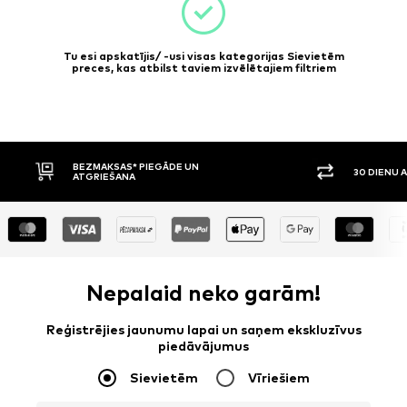
Tu esi apskatījis/ -usi visas kategorijas Sievietēm
preces, kas atbilst taviem izvēlētajiem filtriem
30 DIENU ATGRIEŠANAS TIESĪBAS
Nepalaid neko garām!
Reģistrējies jaunumu lapai un saņem ekskluzīvus
piedāvājumus
Sievietēm
Vīriešiem