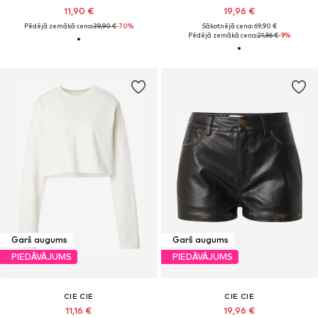
11,90 €
19,96 €
Pēdējā zemākā cena:
39,90 €
-70%
Sākotnējā cena: 69,90 €
Pēdējā zemākā cena:
21,96 €
-9%
Garš augums
Garš augums
PIEDĀVĀJUMS
PIEDĀVĀJUMS
CIE CIE
CIE CIE
11,16 €
19,96 €