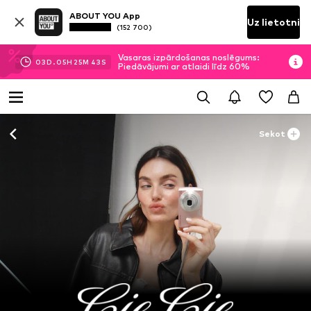
ABOUT YOU App
Uz lietotni
(152 700)
Vasaras izpārdošanas noslēgums:
03
D.
05
H
25
M
42
S
Piedāvājumi ar atlaidi līdz 60%
Sekot