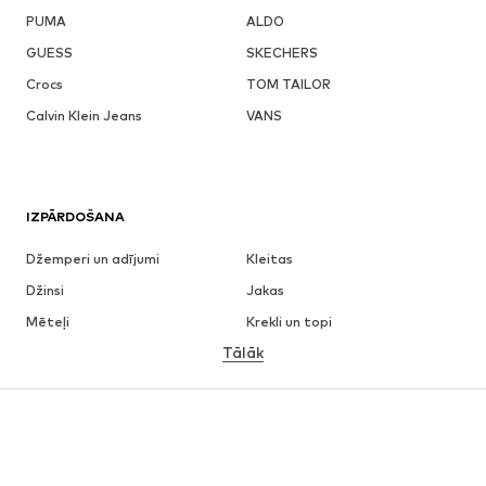
PUMA
ALDO
GUESS
SKECHERS
Crocs
TOM TAILOR
Calvin Klein Jeans
VANS
IZPĀRDOŠANA
Džemperi un adījumi
Kleitas
Džinsi
Jakas
Mēteļi
Krekli un topi
Tālāk
Bikses
Apakšveļa
Svārki
Blūzes un tunikas
Ikdienas džemperi
Žaketes
Peldkostīmi
Kombinezoni un sarafāni
Lieli izmēri
Apģērbs grūtniecēm