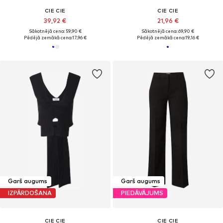
CIE CIE
CIE CIE
39,92 €
21,96 €
Sākotnējā cena: 59,90 €
Sākotnējā cena: 69,90 €
Pēdējā zemākā cena:
17,96 €
Pēdējā zemākā cena:
19,16 €
Garš augums
Garš augums
IZPĀRDOŠANA
PIEDĀVĀJUMS
CIE CIE
CIE CIE