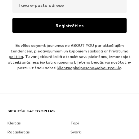
Tava e-pasta adrese
Reģistrēties
Es vēlos saņemt jaunumus no ABOUT YOU par aktuālajām
tendencēm, piedāvājumiem un kuponiem saskaņā ar
Privātuma
politika
. Tu vari jebkurā laikā atsaukt savu piekrišanu, izmantojot
atteikšanās iespēju katra jaunuma biļetena beigās vai nosūtot e-
pastu uz šādu adresi
klientuapkalposana@aboutyou.lv
.
SIEVIEŠU KATEGORIJAS
Kleitas
Topi
Rotaslietas
Svārki