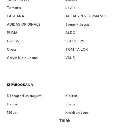
Tamaris
Levi's
LASCANA
ADIDAS PERFORMANCE
ADIDAS ORIGINALS
Tommy Jeans
PUMA
ALDO
GUESS
SKECHERS
Crocs
TOM TAILOR
Calvin Klein Jeans
VANS
IZPĀRDOŠANA
Džemperi un adījumi
Kleitas
Džinsi
Jakas
Mēteļi
Krekli un topi
Tālāk
Bikses
Apakšveļa