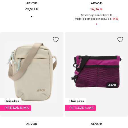
AEVOR
AEVOR
29,90 €
14,34 €
Sākotnējā cena: 39,90 €
Pēdējā zemākā cena:
16,73 €
-14%
Unisekss
Unisekss
PIEDĀVĀJUMS
PIEDĀVĀJUMS
AEVOR
AEVOR