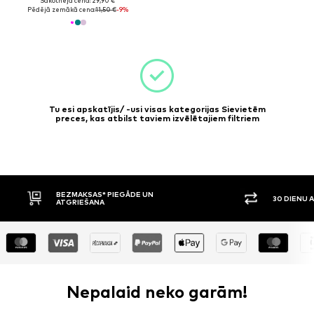
Sākotnējā cena: 29,90 €
Pēdējā zemākā cena:
11,50 €
-9%
Tu esi apskatījis/ -usi visas kategorijas Sievietēm
preces, kas atbilst taviem izvēlētajiem filtriem
MAKSAS* PIEGĀDE UN
30 DIENU ATGRIEŠANAS TIESĪ
RIEŠANA
Nepalaid neko garām!