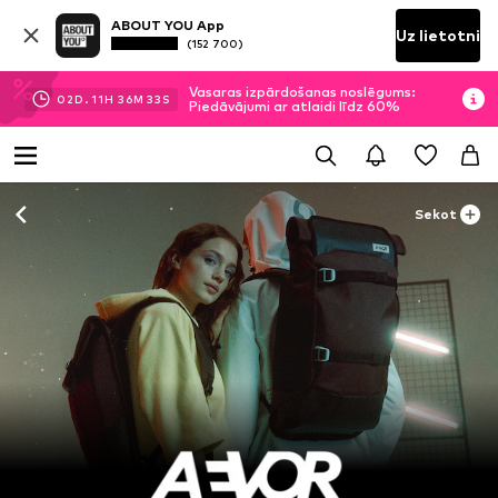
ABOUT YOU App
Uz lietotni
(152 700)
Vasaras izpārdošanas noslēgums:
02
D.
11
H
36
M
32
S
Piedāvājumi ar atlaidi līdz 60%
Sekot