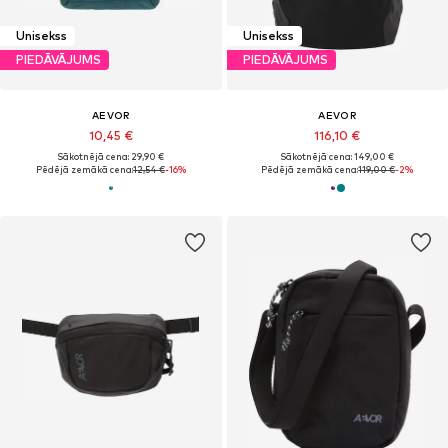
Unisekss
Unisekss
PIEDĀVĀJUMS
PIEDĀVĀJUMS
AEVOR
AEVOR
10,45 €
116,10 €
Sākotnējā cena: 29,90 €
Sākotnējā cena: 149,00 €
Pēdējā zemākā cena:
12,54 €
-16%
Pēdējā zemākā cena:
119,00 €
-2%