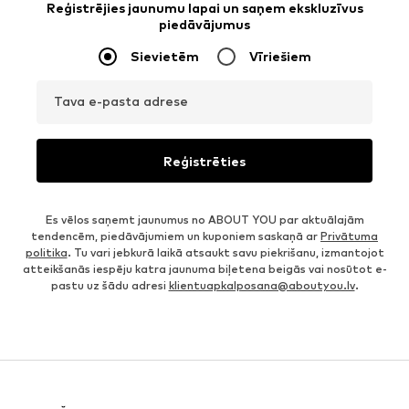
Reģistrējies jaunumu lapai un saņem ekskluzīvus
piedāvājumus
Sievietēm
Vīriešiem
Tava e-pasta adrese
Reģistrēties
Es vēlos saņemt jaunumus no ABOUT YOU par aktuālajām
tendencēm, piedāvājumiem un kuponiem saskaņā ar
Privātuma
politika
. Tu vari jebkurā laikā atsaukt savu piekrišanu, izmantojot
atteikšanās iespēju katra jaunuma biļetena beigās vai nosūtot e-
pastu uz šādu adresi
klientuapkalposana@aboutyou.lv
.