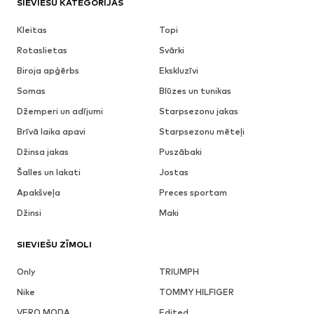
SIEVIEŠU KATEGORIJAS
Kleitas
Topi
Rotaslietas
Svārki
Biroja apģērbs
Ekskluzīvi
Somas
Blūzes un tunikas
Džemperi un adījumi
Starpsezonu jakas
Brīvā laika apavi
Starpsezonu mēteļi
Džinsa jakas
Puszābaki
Šalles un lakati
Jostas
Apakšveļa
Preces sportam
Džinsi
Maki
SIEVIEŠU ZĪMOLI
Only
TRIUMPH
Nike
TOMMY HILFIGER
VERO MODA
Edited