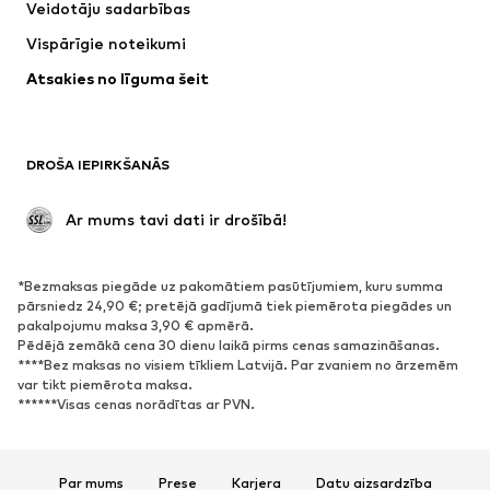
Veidotāju sadarbības
Jakas
Džemperi un adījumi
Vispārīgie noteikumi
Apakšveļa
Blūzes un tunikas
Atsakies no līguma šeit
Mēteļi
Svārki
Peldkostīmi
Ikdienas džemperi
Žaketes
Kombinezoni un sarafāni
DROŠA IEPIRKŠANĀS
Lieli izmēri
Apģērbs grūtniecēm
Svinības
Ekskluzīvi
 Ar mums tavi dati ir drošībā!
Pārstrāde
*Bezmaksas piegāde uz pakomātiem pasūtījumiem, kuru summa
APAVI
pārsniedz 24,90 €; pretējā gadījumā tiek piemērota piegādes un
pakalpojumu maksa 3,90 € apmērā.
Jaunumi
Šobrīd populāri
Pēdējā zemākā cena 30 dienu laikā pirms cenas samazināšanas.
****Bez maksas no visiem tīkliem Latvijā. Par zvaniem no ārzemēm
Brīvā laika apavi
Puszābaki
var tikt piemērota maksa.
Augstpapēžu apavi
Zābaki
******Visas cenas norādītas ar PVN.
Sandales
Kurpes
Sporta apavi
Laiviņas
Par mums
Prese
Karjera
Datu aizsardzība