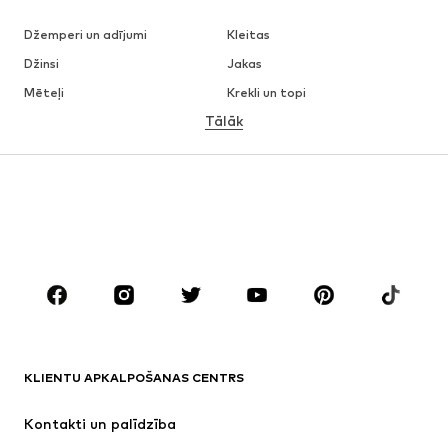
Džemperi un adījumi
Kleitas
Džinsi
Jakas
Mēteļi
Krekli un topi
Tālāk
Bikses
Apakšveļa
Svārki
Blūzes un tunikas
Ikdienas džemperi
Žaketes
Peldkostīmi
Kombinezoni un sarafāni
Lieli izmēri
Apģērbs grūtniecēm
Apavi
Sports
Aksesuāri
Premium
APĢĒRBI
KLIENTU APKALPOŠANAS CENTRS
Jaunumi
Šobrīd populāri
Kleitas
Džinsi
Kontakti un palīdzība
Krekli un topi
Bikses