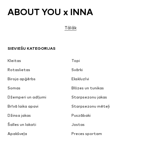
ABOUT YOU x INNA
Tālāk
SIEVIEŠU KATEGORIJAS
Kleitas
Topi
Rotaslietas
Svārki
Biroja apģērbs
Ekskluzīvi
Somas
Blūzes un tunikas
Džemperi un adījumi
Starpsezonu jakas
Brīvā laika apavi
Starpsezonu mēteļi
Džinsa jakas
Puszābaki
Šalles un lakati
Jostas
Apakšveļa
Preces sportam