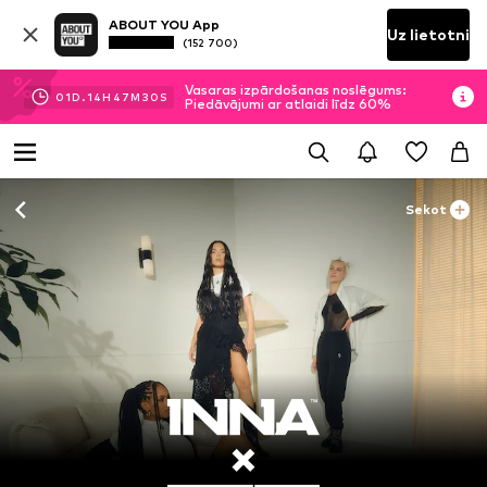
ABOUT YOU App
Uz lietotni
(152 700)
Vasaras izpārdošanas noslēgums:
01
D.
14
H
47
M
29
S
Piedāvājumi ar atlaidi līdz 60%
Sekot