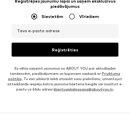
Reģistrējies jaunumu lapai un saņem ekskluzīvus
piedāvājumus
Sievietēm
Vīriešiem
Tava e-pasta adrese
Reģistrēties
Es vēlos saņemt jaunumus no ABOUT YOU par aktuālajām
tendencēm, piedāvājumiem un kuponiem saskaņā ar
Privātuma
politika
. Tu vari jebkurā laikā atsaukt savu piekrišanu, izmantojot
atteikšanās iespēju katra jaunuma biļetena beigās vai nosūtot e-
pastu uz šādu adresi
klientuapkalposana@aboutyou.lv
.