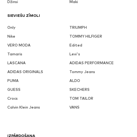
Džinsi
Maki
SIEVIEŠU ZĪMOLI
Only
TRIUMPH
Nike
TOMMY HILFIGER
VERO MODA
Edited
Tamaris
Levi's
LASCANA
ADIDAS PERFORMANCE
ADIDAS ORIGINALS
Tommy Jeans
PUMA
ALDO
GUESS
SKECHERS
Crocs
TOM TAILOR
Calvin Klein Jeans
VANS
IZPĀRDOŠANA