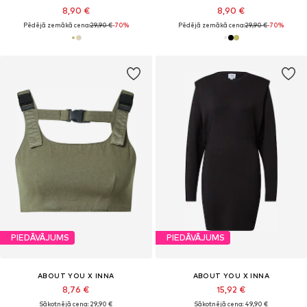
8,90 €
8,90 €
Pēdējā zemākā cena:
29,90 €
-70%
Pēdējā zemākā cena:
29,90 €
-70%
PIEDĀVĀJUMS
PIEDĀVĀJUMS
ABOUT YOU X INNA
ABOUT YOU X INNA
8,76 €
15,92 €
Sākotnējā cena: 29,90 €
Sākotnējā cena: 49,90 €