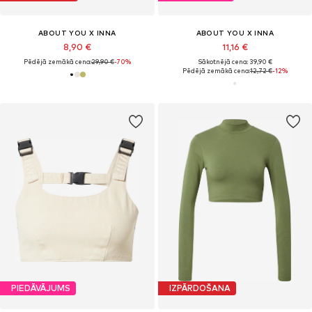
ABOUT YOU X INNA
ABOUT YOU X INNA
8,90 €
11,16 €
Pēdējā zemākā cena:
29,90 €
-70%
Sākotnējā cena: 39,90 €
Pēdējā zemākā cena:
12,72 €
-12%
PIEDĀVĀJUMS
IZPĀRDOŠANA