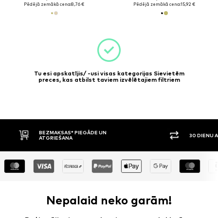
Pēdējā zemākā cena:
8,76 €
Pēdējā zemākā cena:
15,92 €
Tu esi apskatījis/ -usi visas kategorijas Sievietēm
preces, kas atbilst taviem izvēlētajiem filtriem
BEZMAKSAS* PIEGĀDE UN
30 DIENU ATGRIEŠA
ATGRIEŠANA
Nepalaid neko garām!