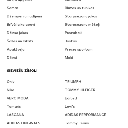
Somas
Blūzes un tunikas
Džemperi un adījumi
Starpsezonu jakas
Brīvā laika apavi
Starpsezonu mēteļi
Džinsa jakas
Puszābaki
Šalles un lakati
Jostas
Apakšveļa
Preces sportam
Džinsi
Maki
SIEVIEŠU ZĪMOLI
Only
TRIUMPH
Nike
TOMMY HILFIGER
VERO MODA
Edited
Tamaris
Levi's
LASCANA
ADIDAS PERFORMANCE
ADIDAS ORIGINALS
Tommy Jeans