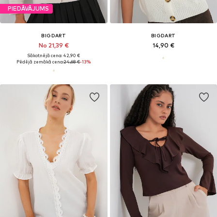
PIEDĀVĀJUMS
BIGDART
BIGDART
No 21,39 €
14,90 €
Sākotnējā cena: 42,90 €
Pēdējā zemākā cena:
24,68 €
-13%