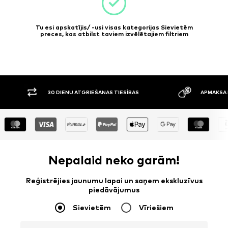
Tu esi apskatījis/ -usi visas kategorijas Sievietēm
preces, kas atbilst taviem izvēlētajiem filtriem
30 DIENU ATGRIEŠANAS TIESĪBAS
APMAKSA P
Nepalaid neko garām!
Reģistrējies jaunumu lapai un saņem ekskluzīvus
piedāvājumus
Sievietēm
Vīriešiem