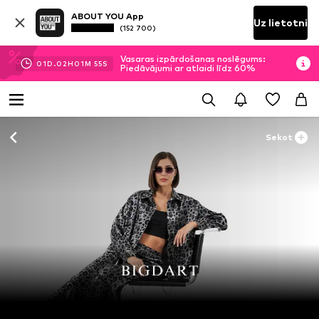
ABOUT YOU App
Uz lietotni
(152 700)
Vasaras izpārdošanas noslēgums:
01
D.
02
H
01
M
54
S
Piedāvājumi ar atlaidi līdz 60%
Sekot