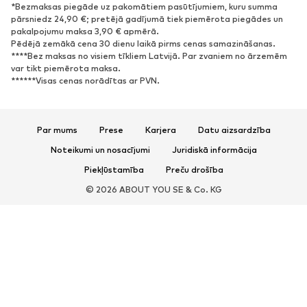
*Bezmaksas piegāde uz pakomātiem pasūtījumiem, kuru summa
APAVI
pārsniedz 24,90 €; pretējā gadījumā tiek piemērota piegādes un
pakalpojumu maksa 3,90 € apmērā.
Jaunumi
Šobrīd populāri
Pēdējā zemākā cena 30 dienu laikā pirms cenas samazināšanas.
****Bez maksas no visiem tīkliem Latvijā. Par zvaniem no ārzemēm
Brīvā laika apavi
Puszābaki
var tikt piemērota maksa.
Augstpapēžu apavi
Zābaki
******Visas cenas norādītas ar PVN.
Sandales
Kurpes
Sporta apavi
Laiviņas
Par mums
Prese
Karjera
Datu aizsardzība
Atvērti apavi
Mājas apavi
Noteikumi un nosacījumi
Juridiskā informācija
Ekskluzīvi
Piekļūstamība
Preču drošība
SPORTS
© 2026 ABOUT YOU SE & Co. KG
Sporta apģērbs
Sporta veidi
Sporta apavi
Sporta mugursomas un somas
Sporta aksesuāri
AKSESUĀRI