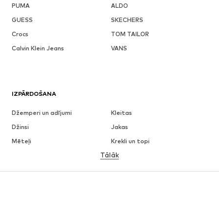
PUMA
ALDO
GUESS
SKECHERS
Crocs
TOM TAILOR
Calvin Klein Jeans
VANS
IZPĀRDOŠANA
Džemperi un adījumi
Kleitas
Džinsi
Jakas
Mēteļi
Krekli un topi
Tālāk
Bikses
Apakšveļa
Svārki
Blūzes un tunikas
Ikdienas džemperi
Žaketes
Peldkostīmi
Kombinezoni un sarafāni
Lieli izmēri
Apģērbs grūtniecēm