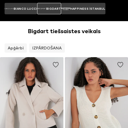
BIANCO LUCCI
BIGDART
HAPPINESS İSTANBUL
Bigdart tiešsaistes veikals
Apģērbi
IZPĀRDOŠANA