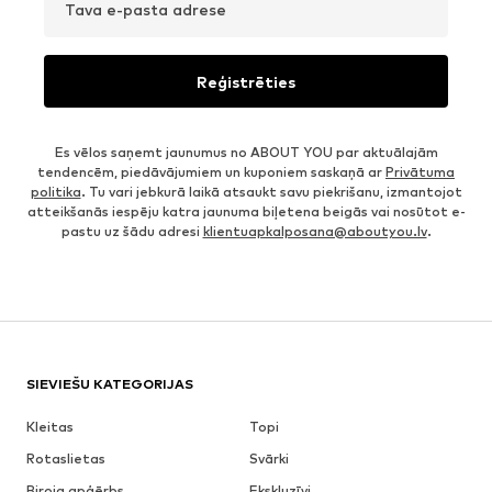
Tava e-pasta adrese
Reģistrēties
Es vēlos saņemt jaunumus no ABOUT YOU par aktuālajām
tendencēm, piedāvājumiem un kuponiem saskaņā ar
Privātuma
politika
. Tu vari jebkurā laikā atsaukt savu piekrišanu, izmantojot
atteikšanās iespēju katra jaunuma biļetena beigās vai nosūtot e-
pastu uz šādu adresi
klientuapkalposana@aboutyou.lv
.
SIEVIEŠU KATEGORIJAS
Kleitas
Topi
Rotaslietas
Svārki
Biroja apģērbs
Ekskluzīvi