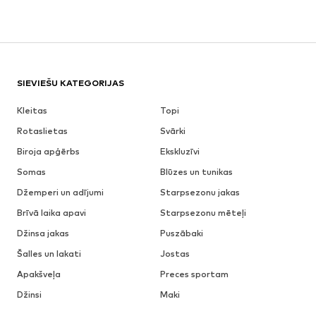
SIEVIEŠU KATEGORIJAS
Kleitas
Topi
Rotaslietas
Svārki
Biroja apģērbs
Ekskluzīvi
Somas
Blūzes un tunikas
Džemperi un adījumi
Starpsezonu jakas
Brīvā laika apavi
Starpsezonu mēteļi
Džinsa jakas
Puszābaki
Šalles un lakati
Jostas
Apakšveļa
Preces sportam
Džinsi
Maki