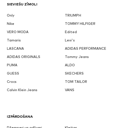
SIEVIEŠU ZĪMOLI
Only
TRIUMPH
Nike
TOMMY HILFIGER
VERO MODA
Edited
Tamaris
Levi's
LASCANA
ADIDAS PERFORMANCE
ADIDAS ORIGINALS
Tommy Jeans
PUMA
ALDO
GUESS
SKECHERS
Crocs
TOM TAILOR
Calvin Klein Jeans
VANS
IZPĀRDOŠANA
Džemperi un adījumi
Kleitas