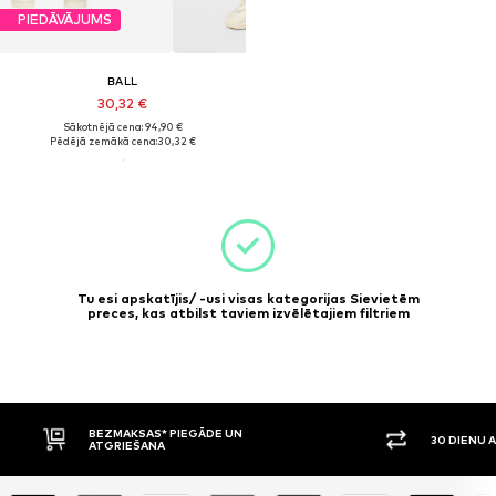
PIEDĀVĀJUMS
BALL
30,32 €
Sākotnējā cena: 94,90 €
Pēdējā zemākā cena:
30,32 €
Tu esi apskatījis/ -usi visas kategorijas Sievietēm
preces, kas atbilst taviem izvēlētajiem filtriem
BEZMAKSAS* PIEGĀDE UN
30 DIENU 
ATGRIEŠANA