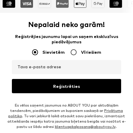
Nepalaid neko garām!
Reģistrējies jaunumu lapai un saņem ekskluzīvus
piedāvājumus
Sievietēm
Vīriešiem
Tava e-pasta adrese
Reģistrēties
Es vēlos saņemt jaunumus no ABOUT YOU par aktuālajām
tendencēm, piedāvājumiem un kuponiem saskaņā ar
Privātuma
politika
. Tu vari jebkurā laikā atsaukt savu piekrišanu, izmantojot
atteikšanās iespēju katra jaunuma biļetena beigās vai nosūtot e-
pastu uz šādu adresi
klientuapkalposana@aboutyou.lv
.