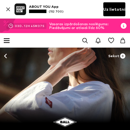
ABOUT YOU App
Uz lietotni
(152 700)
Vasaras izpārdošanas noslēgums:
03
D.
12
H
45
M
36
S
Piedāvājumi ar atlaidi līdz 60%
Sekot