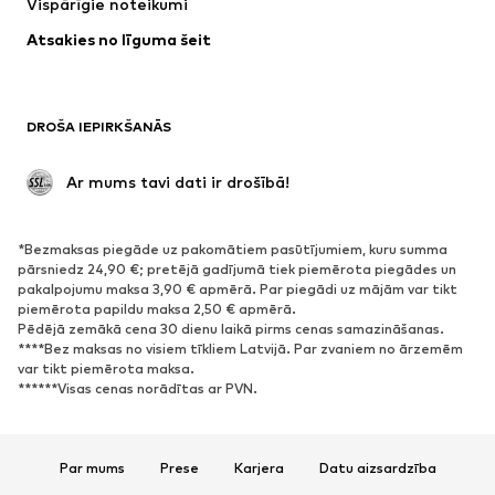
Vispārīgie noteikumi
Apakšveļa
Blūzes un tunikas
Atsakies no līguma šeit
Mēteļi
Svārki
Peldkostīmi
Ikdienas džemperi
Žaketes
Kombinezoni un sarafāni
DROŠA IEPIRKŠANĀS
Lieli izmēri
Apģērbs grūtniecēm
Svinības
Ekskluzīvi
 Ar mums tavi dati ir drošībā!
Pārstrāde
*Bezmaksas piegāde uz pakomātiem pasūtījumiem, kuru summa
APAVI
pārsniedz 24,90 €; pretējā gadījumā tiek piemērota piegādes un
pakalpojumu maksa 3,90 € apmērā. Par piegādi uz mājām var tikt
Jaunumi
Šobrīd populāri
piemērota papildu maksa 2,50 € apmērā.
Pēdējā zemākā cena 30 dienu laikā pirms cenas samazināšanas.
Brīvā laika apavi
Puszābaki
****Bez maksas no visiem tīkliem Latvijā. Par zvaniem no ārzemēm
Augstpapēžu apavi
Zābaki
var tikt piemērota maksa.
******Visas cenas norādītas ar PVN.
Sandales
Kurpes
Sporta apavi
Laiviņas
Atvērti apavi
Mājas apavi
Par mums
Prese
Karjera
Datu aizsardzība
Ekskluzīvi