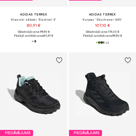
ADIDAS TERREX
ADIDAS TERREX
Klasiski zābaki 'Eastrail 3'
Kurpes 'Skychaser AX5'
80,91 €
107,10 €
Sākotnējā cena: 99,90 €
Sākotnējā cena: 119,00 €
Pēdējā zemākā cena:
80,91 €
Pēdējā zemākā cena:
99,90 €
+
2
PIEDĀVĀJUMS
PIEDĀVĀJUMS