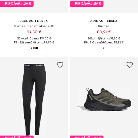
PIEDĀVĀJUMS
PIEDĀVĀJUMS
ADIDAS TERREX
ADIDAS TERREX
Kurpes 'Trailmaker 2.0'
Kurpes
94,50 €
80,91 €
Sākotnējā cena: 119,00 €
Sākotnējā cena: 99,90 €
Pēdējā zemākā cena:
94,90 €
Pēdējā zemākā cena:
55,92 €