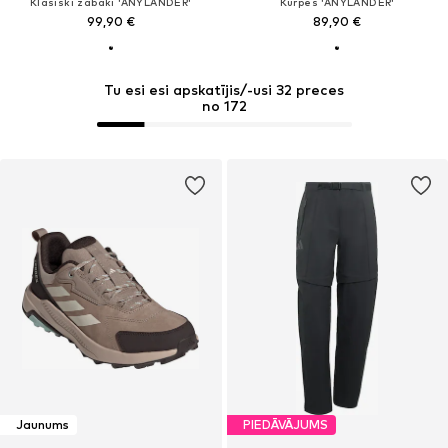
Klasiski zābaki 'ANYLANDER'
Kurpes 'ANYLANDER'
99,90 €
89,90 €
Tu esi esi apskatījis/-usi 32 preces
no 172
Jaunums
PIEDĀVĀJUMS