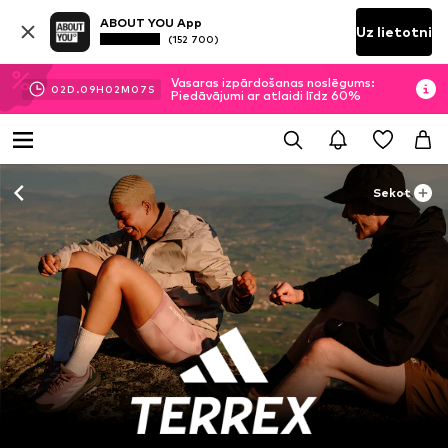
ABOUT YOU App
Uz lietotni
(152 700)
Vasaras izpārdošanas noslēgums:
02
D.
09
H
02
M
06
S
Piedāvājumi ar atlaidi līdz 60%
Sekot