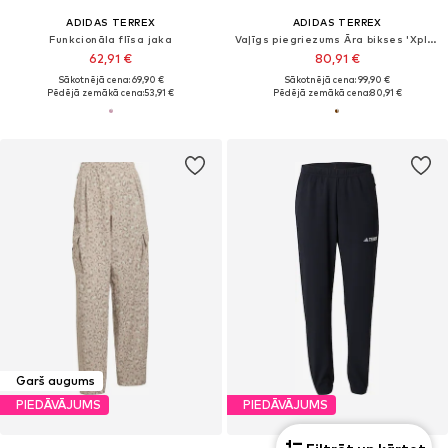
ADIDAS TERREX
ADIDAS TERREX
Funkcionāla flīsa jaka
Vaļīgs piegriezums Āra bikses 'Xploric CLIMA365'
62,91 €
80,91 €
Sākotnējā cena: 69,90 €
Sākotnējā cena: 99,90 €
Pēdējā zemākā cena:
53,91 €
Pēdējā zemākā cena:
80,91 €
Garš augums
PIEDĀVĀJUMS
PIEDĀVĀJUMS