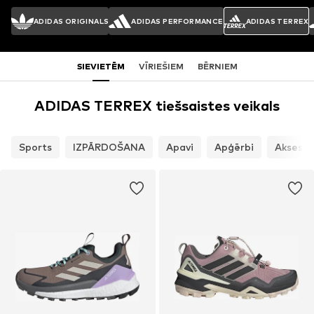
ADIDAS ORIGINALS
ADIDAS PERFORMANCE
ADIDAS TERREX
SIEVIETĒM
VĪRIEŠIEM
BĒRNIEM
ADIDAS TERREX tiešsaistes veikals
Sports
IZPĀRDOŠANA
Apavi
Apģērbi
Aksesuā