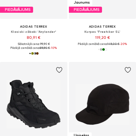
Jaunums
PIEDĀVĀJUMS
PIEDĀVĀJUMS
ADIDAS TERREX
ADIDAS TERREX
Klasiski zābaki 'Anylander'
Kurpes 'Freehiker SL'
80,91 €
119,20 €
Sākotnējā cena: 99,90 €
Pēdējā zemākā cena:
149,00 €
-20%
Pēdējā zemākā cena:
89,90 €
-10%
Unisekss