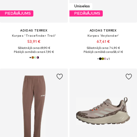
Unisekss
PIEDĀVĀJUMS
PIEDĀVĀJUMS
ADIDAS TERREX
ADIDAS TERREX
Kurpes 'Tracefinder Trail'
Kurpes 'Anylander'
53,91 €
67,41 €
Sākotnējā cena: 69,90 €
Sākotnējā cena: 74,90 €
Pēdējā zemākā cena:
47,90 €
Pēdējā zemākā cena:
58,41 €
+
1