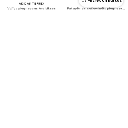
Filtrēt un kārtot
ADIDAS TERREX
ADIDAS TERREX
Vaļīgs piegriezums Āra bikses
Pakapēniski sašaurināts piegriezums Sporta bikses 'MT'
67,92 €
38,94 €
Sākotnējā cena: 99,90 €
Sākotnējā cena: 79,90 €
Pēdējā zemākā cena:
63,68 €
Pēdējā zemākā cena:
41,93 €
-7%
Jaunums
Unisekss
Unisekss