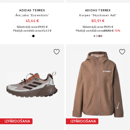
ADIDAS TERREX
ADIDAS TERREX
Āra jaka 'Essentials'
Kurpes 'Skychaser Ax5'
45,44 €
80,91 €
Sākotnējā cena: 89,90 €
Sākotnējā cena: 99,90 €
Pēdējā zemākā cena:
45,43 €
Pēdējā zemākā cena:
89,90 €
-10%
IZPĀRDOŠANA
IZPĀRDOŠANA