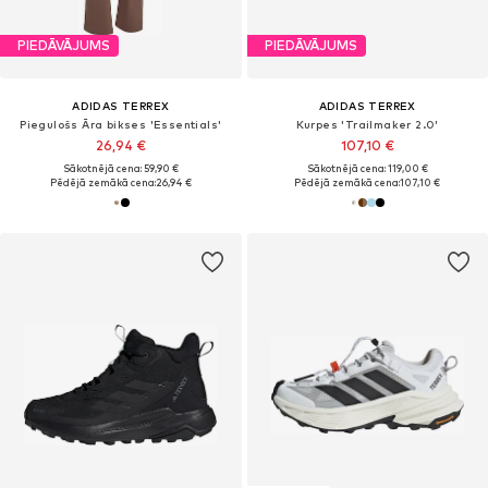
PIEDĀVĀJUMS
PIEDĀVĀJUMS
ADIDAS TERREX
ADIDAS TERREX
Piegulošs Āra bikses 'Essentials'
Kurpes 'Trailmaker 2.0'
26,94 €
107,10 €
Sākotnējā cena: 59,90 €
Sākotnējā cena: 119,00 €
Pēdējā zemākā cena:
26,94 €
Pēdējā zemākā cena:
107,10 €