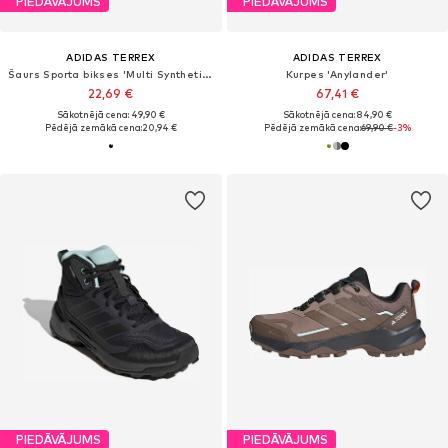
PIEDĀVĀJUMS
PIEDĀVĀJUMS
ADIDAS TERREX
ADIDAS TERREX
Šaurs Sporta bikses 'Multi Synthetic Base Layer'
Kurpes 'Anylander'
22,69 €
67,41 €
Sākotnējā cena: 49,90 €
Sākotnējā cena: 84,90 €
Pēdējā zemākā cena:
20,94 €
Pēdējā zemākā cena:
69,90 €
-3%
PIEDĀVĀJUMS
PIEDĀVĀJUMS