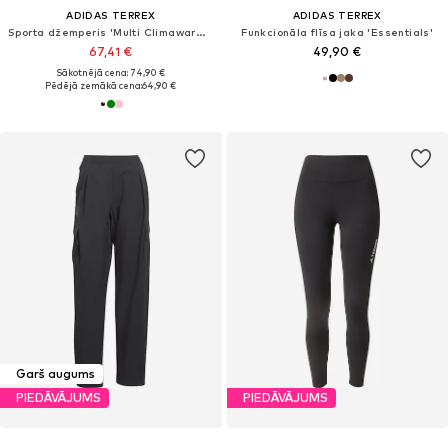
ADIDAS TERREX
ADIDAS TERREX
Sporta džemperis 'Multi Climawarm Fleece'
Funkcionāla flīsa jaka 'Essentials'
67,41 €
49,90 €
Sākotnējā cena: 74,90 €
Pēdējā zemākā cena:
64,90 €
Garš augums
PIEDĀVĀJUMS
PIEDĀVĀJUMS