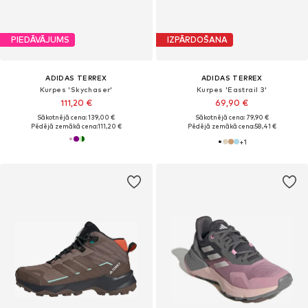
PIEDĀVĀJUMS
IZPĀRDOŠANA
ADIDAS TERREX
ADIDAS TERREX
Kurpes 'Skychaser'
Kurpes 'Eastrail 3'
111,20 €
69,90 €
Sākotnējā cena: 139,00 €
Sākotnējā cena: 79,90 €
Pēdējā zemākā cena:
111,20 €
Pēdējā zemākā cena:
58,41 €
+
1