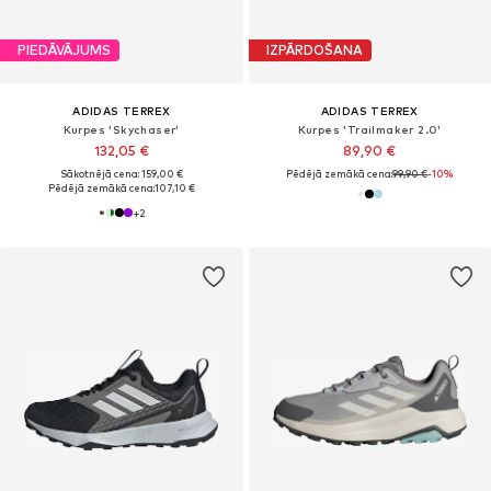
PIEDĀVĀJUMS
IZPĀRDOŠANA
ADIDAS TERREX
ADIDAS TERREX
Kurpes 'Skychaser'
Kurpes 'Trailmaker 2.0'
132,05 €
89,90 €
Sākotnējā cena: 159,00 €
Pēdējā zemākā cena:
99,90 €
-10%
Pēdējā zemākā cena:
107,10 €
+
2