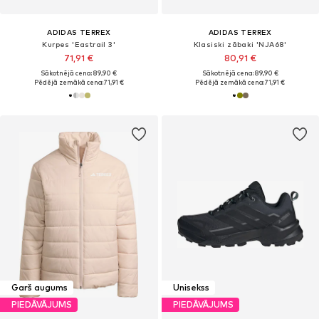
ADIDAS TERREX
ADIDAS TERREX
Kurpes 'Eastrail 3'
Klasiski zābaki 'NJA68'
71,91 €
80,91 €
Sākotnējā cena: 89,90 €
Sākotnējā cena: 89,90 €
Pēdējā zemākā cena:
71,91 €
Pēdējā zemākā cena:
71,91 €
Garš augums
Unisekss
PIEDĀVĀJUMS
PIEDĀVĀJUMS