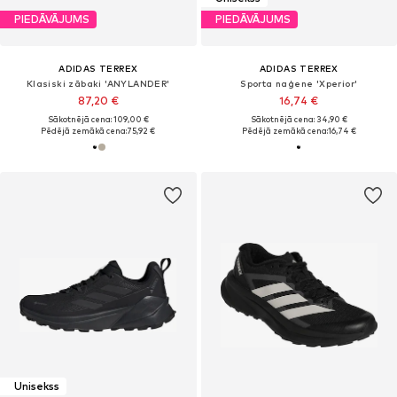
PIEDĀVĀJUMS
PIEDĀVĀJUMS
ADIDAS TERREX
ADIDAS TERREX
Klasiski zābaki 'ANYLANDER'
Sporta naģene 'Xperior'
87,20 €
16,74 €
Sākotnējā cena: 109,00 €
Sākotnējā cena: 34,90 €
Pēdējā zemākā cena:
75,92 €
Pēdējā zemākā cena:
16,74 €
Unisekss