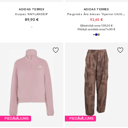
ADIDAS TERREX
ADIDAS TERREX
Kurpes 'ANYLANDER'
Piegulošs Āra bikses 'Xperior Utilitas'
89,90 €
92,65 €
Sākotnējā cena: 109,00 €
Pēdējā zemākā cena:
74,90 €
PIEDĀVĀJUMS
PIEDĀVĀJUMS