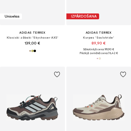
Unisekss
IZPĀRDOŠANA
ADIDAS TERREX
ADIDAS TERREX
Klasiski zābaki 'Skychaser AX5'
Kurpes 'Soulstride'
139,00 €
89,90 €
Sākotnējā cena: 99,90 €
Pēdējā zemākā cena:
76,42 €