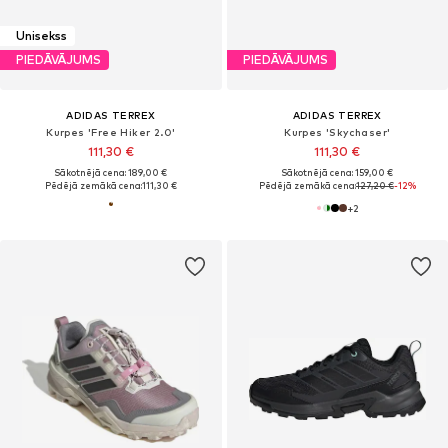
Unisekss
PIEDĀVĀJUMS
PIEDĀVĀJUMS
ADIDAS TERREX
ADIDAS TERREX
Kurpes 'Free Hiker 2.0'
Kurpes 'Skychaser'
111,30 €
111,30 €
Sākotnējā cena: 189,00 €
Sākotnējā cena: 159,00 €
Pēdējā zemākā cena:
111,30 €
Pēdējā zemākā cena:
127,20 €
-12%
+
2