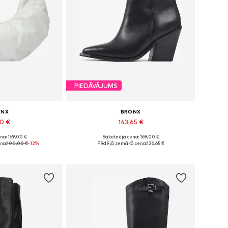
PIEDĀVĀJUMS
ONX
BRONX
50 €
143,65 €
na: 169,00 €
Sākotnējā cena: 169,00 €
ēri: One Size
Pieejamie izmēri: 37, 38, 39, 40, 41, 42
na:
100,00 €
-12%
Pēdējā zemākā cena:
126,65 €
t grozam
Pievienot grozam