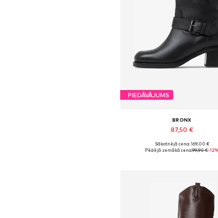
PIEDĀVĀJUMS
BRONX
87,50 €
Sākotnējā cena: 169,00 €
Pieejamie izmēri: 37, 38, 40
Pēdējā zemākā cena:
99,90 €
-12
Pievienot grozam