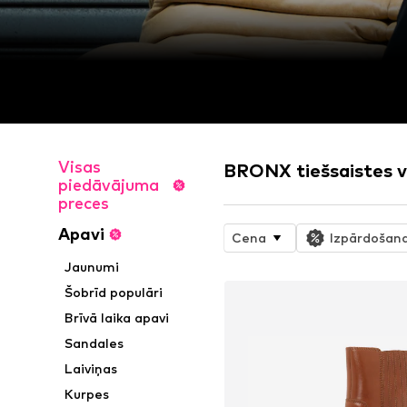
Visas
BRONX tiešsaistes v
piedāvājuma
preces
Apavi
Cena
Izpārdošan
Jaunumi
Šobrīd populāri
Brīvā laika apavi
Sandales
Laiviņas
Kurpes