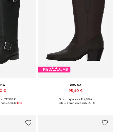
PIEDĀVĀJUMS
ONX
BRONX
30 €
95,40 €
na: 219,00 €
Sākotnējā cena: 189,00 €
: 36, 37, 38, 39
Pieejamie izmēri: 39, 40
ena:
127,20 €
-12%
Pēdējā zemākā cena:
63,60 €
t grozam
Pievienot grozam