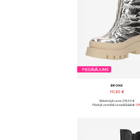
PIEDĀVĀJUMS
BRONX
111,30 €
Sākotnējā cena: 219,00 €
Pieejamie izmēri: 37, 39, 40, 
Pēdējā zemākā cena:
127,20 €
-12
Pievienot grozam