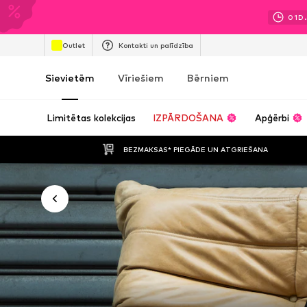
01
D.
Outlet
Kontakti un palīdzība
Sievietēm
Vīriešiem
Bērniem
Limitētas kolekcijas
IZPĀRDOŠANA
Apģērbi
BEZMAKSAS* PIEGĀDE UN ATGRIEŠANA