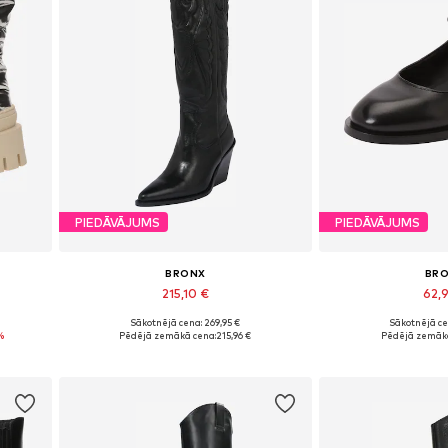
PIEDĀVĀJUMS
PIEDĀVĀJUMS
BRONX
BR
215,10 €
62,
Sākotnējā cena: 269,95 €
Sākotnējā ce
41
Pieejamie izmēri: 37, 38, 39, 40, 41, 42
Pieejamie izmē
%
Pēdējā zemākā cena:
215,96 €
Pēdējā zemākā
Pievienot grozam
Pievieno