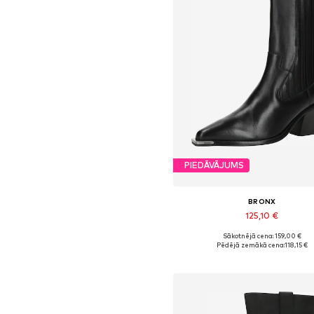
PIEDĀVĀJUMS
BRONX
125,10 €
Sākotnējā cena: 159,00 €
Pieejamie izmēri: 38, 39
Pēdējā zemākā cena:
118,15 €
Pievienot grozam