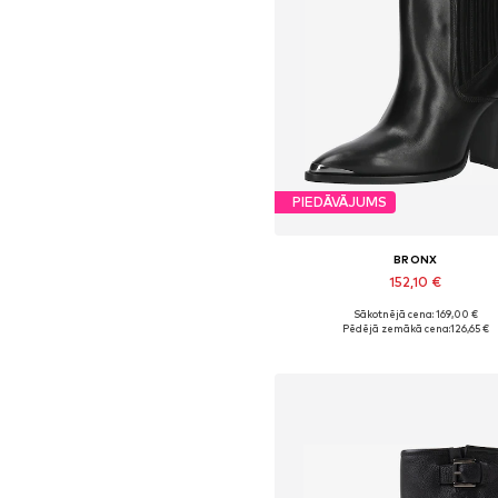
PIEDĀVĀJUMS
BRONX
152,10 €
Sākotnējā cena: 169,00 €
Pieejams daudzos izmēros
Pēdējā zemākā cena:
126,65 €
Pievienot grozam