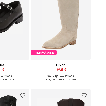
PIEDĀVĀJUMS
ONX
BRONX
91 €
169,15 €
na: 119,00 €
Sākotnējā cena: 239,00 €
ri: 38, 39, 40
Pieejamie izmēri: 37, 38, 40
 cena:
55,92 €
Pēdējā zemākā cena:
139,30 €
t grozam
Pievienot grozam