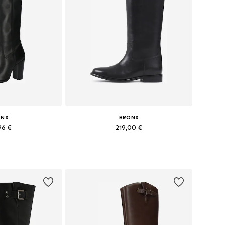
ONX
BRONX
96 €
219,00 €
dzos izmēros
Pieejamie izmēri: 37, 38, 39, 40, 41, 42
t grozam
Pievienot grozam