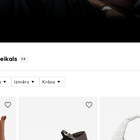
eikals
58
a
Izmērs
Krāsa