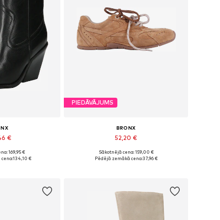
PIEDĀVĀJUMS
ONX
BRONX
46 €
52,20 €
na: 169,95 €
Sākotnējā cena: 159,00 €
dzos izmēros
Pieejamie izmēri: 37, 38, 39, 40, 41, 42
 cena:
134,10 €
Pēdējā zemākā cena:
37,96 €
t grozam
Pievienot grozam