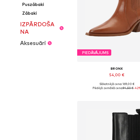
Puszābaki
Zābaki
IZPĀRDOŠA
NA
Aksesuāri
PIEDĀVĀJUMS
BRONX
54,00 €
Sākotnējā cena: 169,00 €
Pieejamie izmēri: 37, 41
Pēdējā zemākā cena:
94,50 €
-42
Pievienot grozam