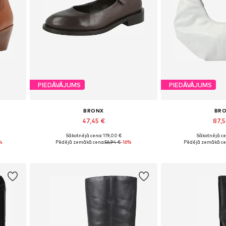
PIEDĀVĀJUMS
PIEDĀVĀJUMS
BRONX
BR
47,45 €
87,
Sākotnējā cena: 119,00 €
Sākotnējā ce
Pieejamie izmēri: 38, 39, 40
Pieejamie izm
%
Pēdējā zemākā cena:
56,94 €
-16%
Pēdējā zemākā ce
Pievienot grozam
Pievieno