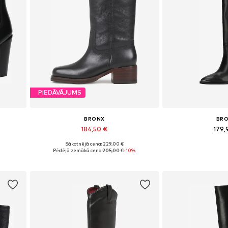
PIEDĀVĀJUMS
BRONX
BR
184,50 €
179,
Sākotnējā cena: 229,00 €
Pieejamie izmēri: 36, 37, 38, 39, 40, 41
Pieejams dau
Pēdējā zemākā cena:
205,00 €
-10%
Pievienot grozam
Pievieno