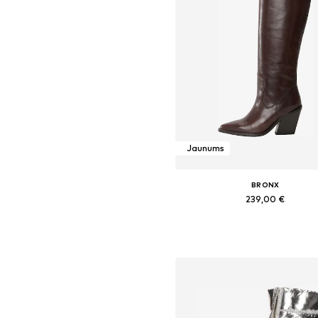
Jaunums
BRONX
239,00 €
Pieejamie izmēri: 37, 38, 39, 40, 
Pievienot grozam