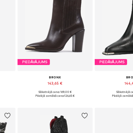
PIEDĀVĀJUMS
PIEDĀVĀJUMS
BRONX
BR
143,65 €
144,
Sākotnējā cena: 169,00 €
Sākotnējā ce
41, 42
Pieejamie izmēri: 37, 38, 39, 40, 41, 42
Pieejams dau
Pēdējā zemākā cena:
126,65 €
Pēdējā zemākā
Pievienot grozam
Pievieno