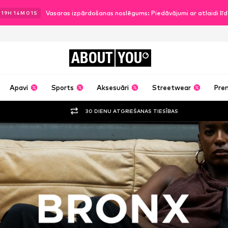
Vasaras izpārdošanas noslēgums: Piedāvājumi ar atlaidi l
19
H
13
M
59
S
ABOUT
YOU
Apavi
Sports
Aksesuāri
Streetwear
Pre
30 DIENU ATGRIEŠANAS TIESĪBAS