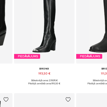
PIEDĀVĀJUMS
PIEDĀVĀJUMS
BRONX
BR
193,50 €
111,
Sākotnējā cena: 239,95 €
Sākotnējā ce
Pieejams daudzos izmēros
Pieejamie izmēri
Pēdējā zemākā cena:
193,50 €
Pēdējā zemākā c
Pievienot grozam
Pievieno