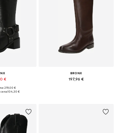
ONX
BRONX
00 €
197,96 €
na: 219,00 €
ri: 37, 38, 39
Pieejams daudzos izmēros
cena:
104,30 €
t grozam
Pievienot grozam