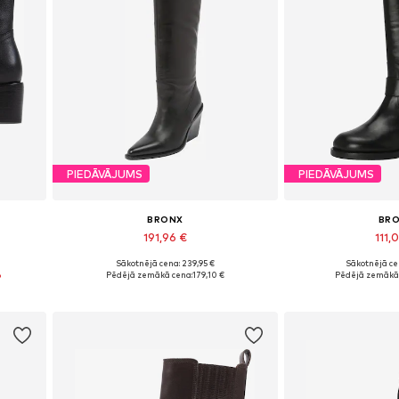
PIEDĀVĀJUMS
PIEDĀVĀJUMS
BRONX
BR
191,96 €
111,
Sākotnējā cena: 239,95 €
Sākotnējā ce
Pieejams daudzos izmēros
Pieejamie izmē
%
Pēdējā zemākā cena:
179,10 €
Pēdējā zemākā 
Pievienot grozam
Pievieno