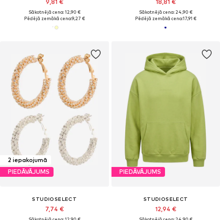
9,81 €
18,81 €
Sākotnējā cena: 12,90 €
Sākotnējā cena: 24,90 €
Pēdējā zemākā cena:
9,27 €
Pēdējā zemākā cena:
17,91 €
2 iepakojumā
PIEDĀVĀJUMS
PIEDĀVĀJUMS
STUDIOSELECT
STUDIOSELECT
7,74 €
12,94 €
Sākotnējā cena: 12,90 €
Sākotnējā cena: 24,90 €