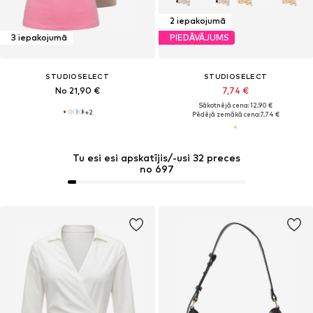
2 iepakojumā
3 iepakojumā
PIEDĀVĀJUMS
STUDIOSELECT
STUDIOSELECT
No 21,90 €
7,74 €
Sākotnējā cena: 12,90 €
+
2
Pēdējā zemākā cena:
7,74 €
Tu esi esi apskatījis/-usi 32 preces
no 697