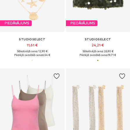
PIEDĀVĀJUMS
PIEDĀVĀJUMS
STUDIOSELECT
STUDIOSELECT
11,61 €
24,21 €
Sākotnējā cena: 12,90 €
Sākotnējā cena: 26,90 €
Pēdējā zemākā cena:
6,54 €
Pēdējā zemākā cena:
19,71 €