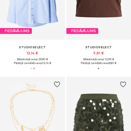
PIEDĀVĀJUMS
PIEDĀVĀJUMS
STUDIOSELECT
STUDIOSELECT
13,14 €
9,81 €
Sākotnējā cena: 29,90 €
Sākotnējā cena: 12,90 €
Pēdējā zemākā cena:
13,14 €
Pēdējā zemākā cena:
9,81 €