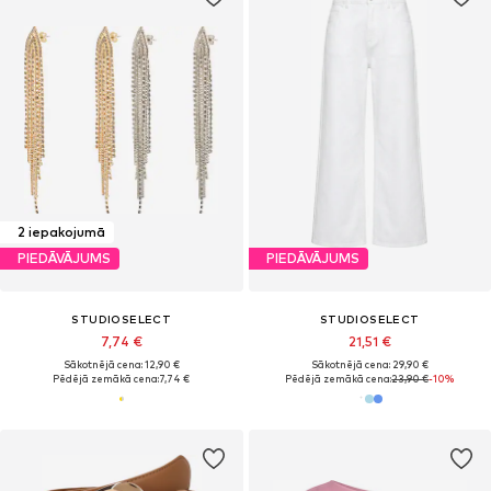
2 iepakojumā
PIEDĀVĀJUMS
PIEDĀVĀJUMS
STUDIOSELECT
STUDIOSELECT
7,74 €
21,51 €
Sākotnējā cena: 12,90 €
Sākotnējā cena: 29,90 €
Pēdējā zemākā cena:
7,74 €
Pēdējā zemākā cena:
23,90 €
-10%