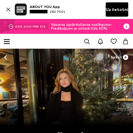
ABOUT YOU App
Uz lietotni
(152 700)
Vasaras izpārdošanas noslēgums:
03
D.
00
H
19
M
49
S
Piedāvājumi ar atlaidi līdz 60%
Sekot