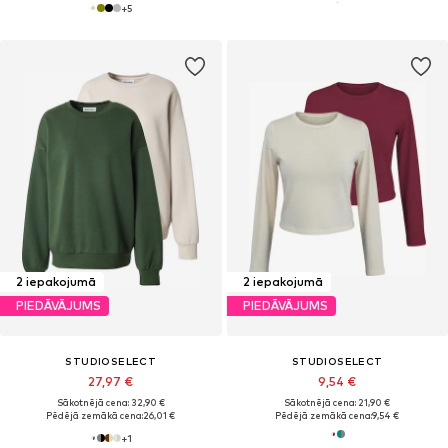
+
5
2 iepakojumā
2 iepakojumā
PIEDĀVĀJUMS
PIEDĀVĀJUMS
STUDIOSELECT
STUDIOSELECT
27,97 €
9,54 €
Sākotnējā cena: 32,90 €
Sākotnējā cena: 21,90 €
Pēdējā zemākā cena:
26,01 €
Pēdējā zemākā cena:
9,54 €
+
1