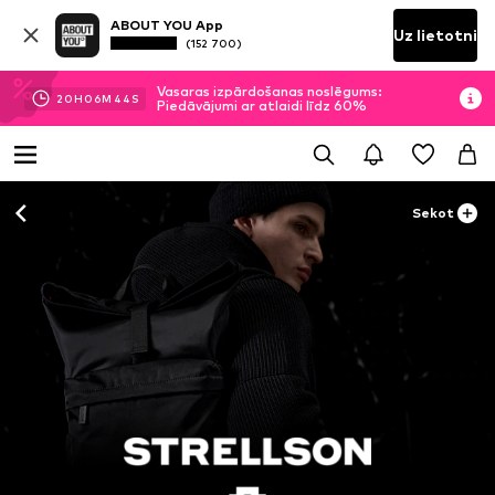
ABOUT YOU App
Uz lietotni
(152 700)
Vasaras izpārdošanas noslēgums:
20
H
06
M
44
S
Piedāvājumi ar atlaidi līdz 60%
Sekot