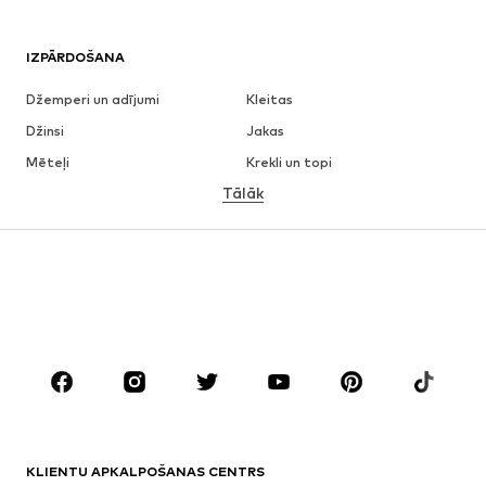
IZPĀRDOŠANA
Džemperi un adījumi
Kleitas
Džinsi
Jakas
Mēteļi
Krekli un topi
Tālāk
Bikses
Apakšveļa
Svārki
Blūzes un tunikas
Ikdienas džemperi
Žaketes
Peldkostīmi
Kombinezoni un sarafāni
Lieli izmēri
Apģērbs grūtniecēm
Apavi
Sports
Aksesuāri
Premium
APĢĒRBI
KLIENTU APKALPOŠANAS CENTRS
Jaunumi
Šobrīd populāri