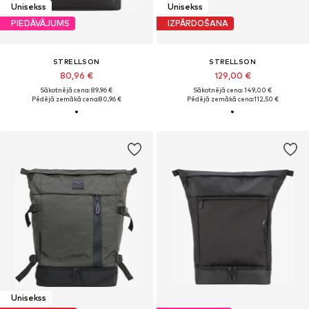
Unisekss
Unisekss
PIEDĀVĀJUMS
IZPĀRDOŠANA
STRELLSON
STRELLSON
80,96 €
129,00 €
Sākotnējā cena: 89,96 €
Sākotnējā cena: 149,00 €
Pēdējā zemākā cena:
80,96 €
Pēdējā zemākā cena:
112,50 €
Unisekss