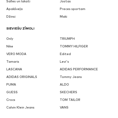
Šalles un lakati
Jostas
Apakšveļa
Preces sportam
Džinsi
Maki
SIEVIEŠU ZĪMOLI
Only
TRIUMPH
Nike
TOMMY HILFIGER
VERO MODA
Edited
Tamaris
Levi's
LASCANA
ADIDAS PERFORMANCE
ADIDAS ORIGINALS
Tommy Jeans
PUMA
ALDO
GUESS
SKECHERS
Crocs
TOM TAILOR
Calvin Klein Jeans
VANS