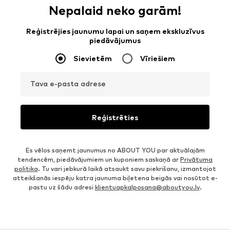
Nepalaid neko garām!
Reģistrējies jaunumu lapai un saņem ekskluzīvus
piedāvājumus
Sievietēm
Vīriešiem
Tava e-pasta adrese
Reģistrēties
Es vēlos saņemt jaunumus no ABOUT YOU par aktuālajām
tendencēm, piedāvājumiem un kuponiem saskaņā ar
Privātuma
politika
. Tu vari jebkurā laikā atsaukt savu piekrišanu, izmantojot
atteikšanās iespēju katra jaunuma biļetena beigās vai nosūtot e-
pastu uz šādu adresi
klientuapkalposana@aboutyou.lv
.