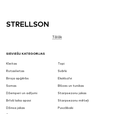
STRELLSON
Tālāk
SIEVIEŠU KATEGORIJAS
Kleitas
Topi
Rotaslietas
Svārki
Biroja apģērbs
Ekskluzīvi
Somas
Blūzes un tunikas
Džemperi un adījumi
Starpsezonu jakas
Brīvā laika apavi
Starpsezonu mēteļi
Džinsa jakas
Puszābaki