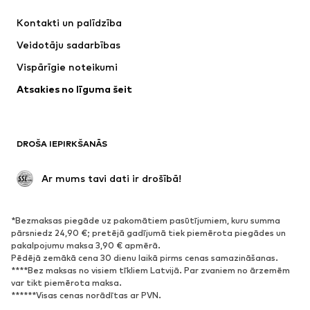
Kleitas
Džinsi
Kontakti un palīdzība
Krekli un topi
Bikses
Veidotāju sadarbības
Jakas
Džemperi un adījumi
Vispārīgie noteikumi
Apakšveļa
Blūzes un tunikas
Atsakies no līguma šeit
Mēteļi
Svārki
Peldkostīmi
Ikdienas džemperi
Žaketes
Kombinezoni un sarafāni
DROŠA IEPIRKŠANĀS
Lieli izmēri
Apģērbs grūtniecēm
Svinības
Ekskluzīvi
 Ar mums tavi dati ir drošībā!
Pārstrāde
*Bezmaksas piegāde uz pakomātiem pasūtījumiem, kuru summa
APAVI
pārsniedz 24,90 €; pretējā gadījumā tiek piemērota piegādes un
pakalpojumu maksa 3,90 € apmērā.
Jaunumi
Šobrīd populāri
Pēdējā zemākā cena 30 dienu laikā pirms cenas samazināšanas.
****Bez maksas no visiem tīkliem Latvijā. Par zvaniem no ārzemēm
Brīvā laika apavi
Puszābaki
var tikt piemērota maksa.
Augstpapēžu apavi
Zābaki
******Visas cenas norādītas ar PVN.