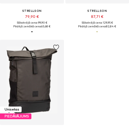
STRELLSON
STRELLSON
79,90 €
87,71 €
Sākotnējā cena: 99,90 €
Sākotnējā cena: 129,95 €
Pēdējā zemākā cena:
63,68 €
Pēdējā zemākā cena:
82,84 €
Unisekss
PIEDĀVĀJUMS