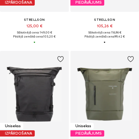
IZPĀRDOŠANA
PIEDĀVĀJUMS
STRELLSON
STRELLSON
125,00 €
105,26 €
Sākotnējā cena: 149,00 €
Sākotnējā cena: 116,96 €
Pēdējā zemākā cena:
103,20 €
Pēdējā zemākā cena:
99,42 €
Unisekss
Unisekss
IZPĀRDOŠANA
PIEDĀVĀJUMS