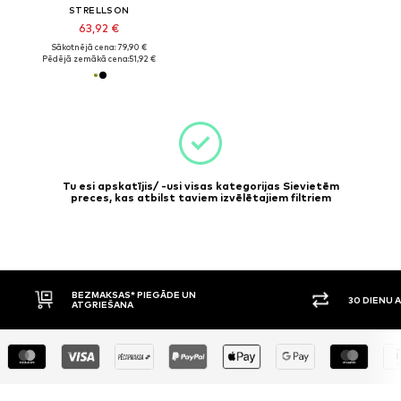
STRELLSON
63,92 €
Sākotnējā cena: 79,90 €
Pēdējā zemākā cena:
51,92 €
Tu esi apskatījis/ -usi visas kategorijas Sievietēm
preces, kas atbilst taviem izvēlētajiem filtriem
BEZMAKSAS* PIEGĀDE UN
30 DIENU 
ATGRIEŠANA