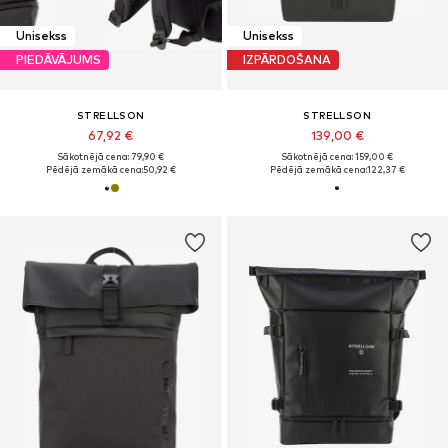
Unisekss
Unisekss
PIEDĀVĀJUMS
IZPĀRDOŠANA
STRELLSON
STRELLSON
67,92 €
139,00 €
Sākotnējā cena: 79,90 €
Sākotnējā cena: 159,00 €
Pēdējā zemākā cena:
50,92 €
Pēdējā zemākā cena:
122,37 €