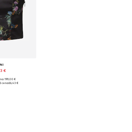
NI
43 €
na: 199,00 €
izmēri: XS
 cena:
66,43 €
t grozam