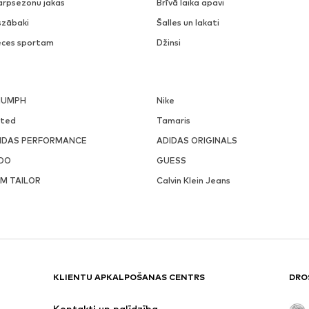
arpsezonu jakas
Brīvā laika apavi
szābaki
Šalles un lakati
eces sportam
Džinsi
IUMPH
Nike
ited
Tamaris
IDAS PERFORMANCE
ADIDAS ORIGINALS
DO
GUESS
M TAILOR
Calvin Klein Jeans
KLIENTU APKALPOŠANAS CENTRS
DRO
Kontakti un palīdzība