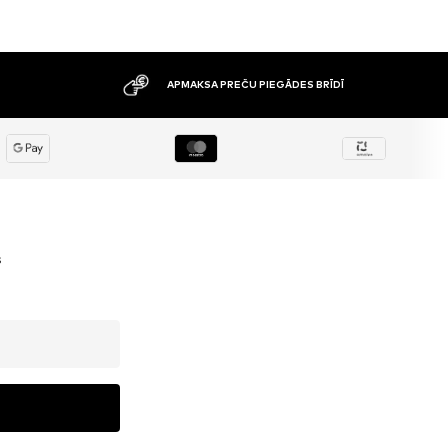
APMAKSA PREČU PIEGĀDES BRĪDĪ
s