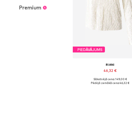
Premium
PIEDĀVĀJUMS
RIANI
46,32 €
Sākotnējā cena: 149,00 €
Pieejamie izmēri: S, L
Pēdējā zemākā cena:
46,32 €
Pievienot grozam