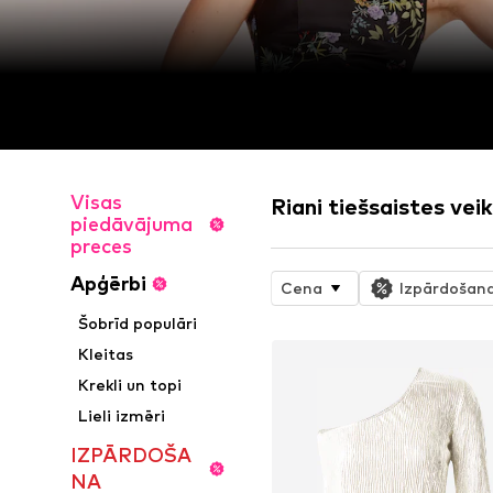
Visas
Riani tiešsaistes veik
piedāvājuma
preces
Apģērbi
Cena
Izpārdošan
Šobrīd populāri
Kleitas
Krekli un topi
Lieli izmēri
IZPĀRDOŠA
NA