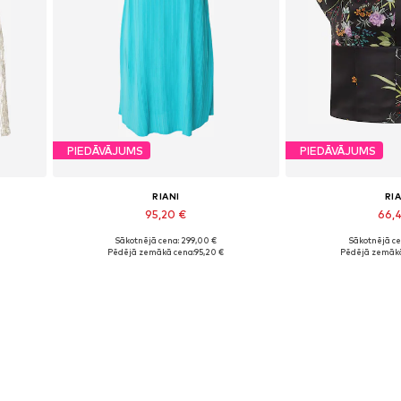
PIEDĀVĀJUMS
PIEDĀVĀJUMS
RIANI
RIA
95,20 €
66,
Sākotnējā cena: 299,00 €
Sākotnējā ce
Pieejamie izmēri: 38
Pieejamie 
Pēdējā zemākā cena:
95,20 €
Pēdējā zemākā
Pievienot grozam
Pievieno