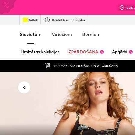
02
D.
Outlet
Kontakti un palīdzība
Sievietēm
Vīriešiem
Bērniem
Limitētas kolekcijas
IZPĀRDOŠANA
Apģērbi
BEZMAKSAS* PIEGĀDE UN ATGRIEŠANA