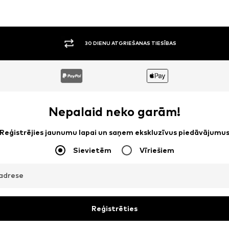
30 DIENU ATGRIEŠANAS TIESĪBAS
Nepalaid neko garām!
Reģistrējies jaunumu lapai un saņem ekskluzīvus piedāvājumu
Sievietēm
Vīriešiem
adrese
Reģistrēties