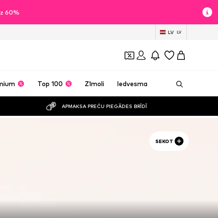
īdz 60%
LV
LV
mium
Top 100
Zīmoli
Iedvesma
APMAKSA PREČU PIEGĀDES BRĪDĪ
SEKOT