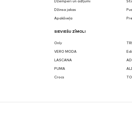
Džemperi un adījumi
St
Džinsa jakas
Pu
Apakšveļa
Pr
SIEVIEŠU ZĪMOLI
Only
TR
VERO MODA
Ed
LASCANA
AD
PUMA
AL
Crocs
TO