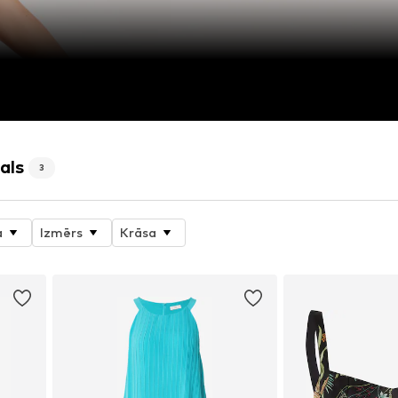
als
3
a
Izmērs
Krāsa