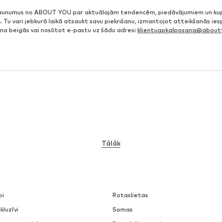
jaunumus no ABOUT YOU par aktuālajām tendencēm, piedāvājumiem un ku
. Tu vari jebkurā laikā atsaukt savu piekrišanu, izmantojot atteikšanās ie
ena beigās vai nosūtot e-pastu uz šādu adresi
klientuapkalposana@abouty
Tālāk
pi
Rotaslietas
kluzīvi
Somas