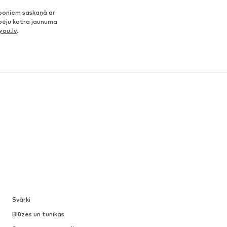
poniem saskaņā ar
spēju katra jaunuma
ou.lv
.
Svārki
Blūzes un tunikas