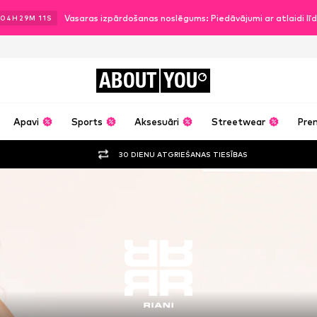
Vasaras izpārdošanas noslēgums: Piedāvājumi ar atlaidi l
04
H
29
M
10
S
ABOUT
YOU
Apavi
Sports
Aksesuāri
Streetwear
Pre
30 DIENU ATGRIEŠANAS TIESĪBAS