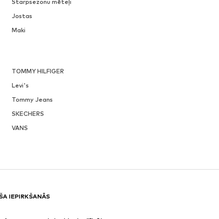
Starpsezonu mēteļi
Jostas
Maki
TOMMY HILFIGER
Levi's
Tommy Jeans
SKECHERS
VANS
ŠA IEPIRKŠANĀS