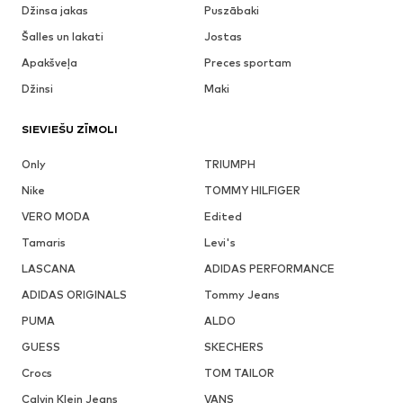
Džinsa jakas
Puszābaki
Šalles un lakati
Jostas
Apakšveļa
Preces sportam
Džinsi
Maki
SIEVIEŠU ZĪMOLI
Only
TRIUMPH
Nike
TOMMY HILFIGER
VERO MODA
Edited
Tamaris
Levi's
LASCANA
ADIDAS PERFORMANCE
ADIDAS ORIGINALS
Tommy Jeans
PUMA
ALDO
GUESS
SKECHERS
Crocs
TOM TAILOR
Calvin Klein Jeans
VANS