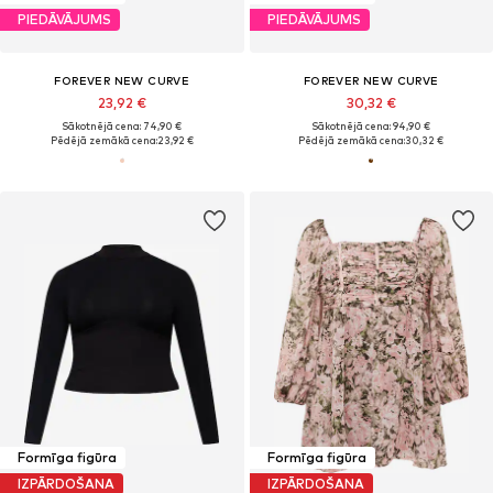
PIEDĀVĀJUMS
PIEDĀVĀJUMS
FOREVER NEW CURVE
FOREVER NEW CURVE
23,92 €
30,32 €
Sākotnējā cena: 74,90 €
Sākotnējā cena: 94,90 €
Pēdējā zemākā cena:
23,92 €
Pēdējā zemākā cena:
30,32 €
Formīga figūra
Formīga figūra
IZPĀRDOŠANA
IZPĀRDOŠANA