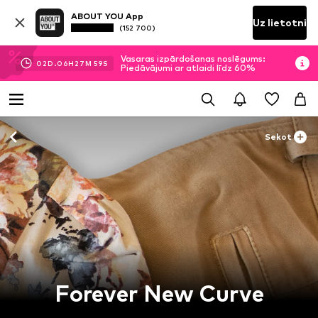
ABOUT YOU App
Uz lietotni
(152 700)
Vasaras izpārdošanas noslēgums:
02
D.
06
H
27
M
59
S
Piedāvājumi ar atlaidi līdz 60%
Sekot
Forever New Curve