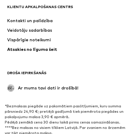
KLIENTU APKALPOŠANAS CENTRS
Jaunumi
Šobrīd populāri
Kleitas
Džinsi
Kontakti un palīdzība
Krekli un topi
Bikses
Veidotāju sadarbības
Jakas
Džemperi un adījumi
Vispārīgie noteikumi
Apakšveļa
Blūzes un tunikas
Atsakies no līguma šeit
Mēteļi
Svārki
Peldkostīmi
Ikdienas džemperi
Žaketes
Kombinezoni un sarafāni
DROŠA IEPIRKŠANĀS
Lieli izmēri
Apģērbs grūtniecēm
Svinības
Ekskluzīvi
 Ar mums tavi dati ir drošībā!
Pārstrāde
*Bezmaksas piegāde uz pakomātiem pasūtījumiem, kuru summa
APAVI
pārsniedz 24,90 €; pretējā gadījumā tiek piemērota piegādes un
pakalpojumu maksa 3,90 € apmērā.
Jaunumi
Šobrīd populāri
Pēdējā zemākā cena 30 dienu laikā pirms cenas samazināšanas.
****Bez maksas no visiem tīkliem Latvijā. Par zvaniem no ārzemēm
Brīvā laika apavi
Puszābaki
var tikt piemērota maksa.