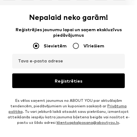
Nepalaid neko garām!
Reģistrējies jaunumu lapai un saņem ekskluzīvus
piedāvājumus
Sievietēm
Vīriešiem
Tava e-pasta adrese
Reģistrēties
Es vēlos saņemt jaunumus no ABOUT YOU par aktuālajām
tendencēm, piedāvājumiem un kuponiem saskaņā ar
Privātuma
politika
. Tu vari jebkurā laikā atsaukt savu piekrišanu, izmantojot
atteikšanās iespēju katra jaunuma biļetena beigās vai nosūtot e-
pastu uz šādu adresi
klientuapkalposana@aboutyou.lv
.