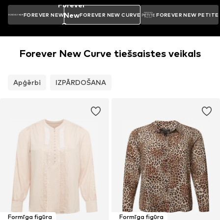
Forever
New
FOREVER NEW
FOREVER NEW CURVE
FOREVER NEW PETITE
Curve
Forever New Curve tiešsaistes veikals
Apģērbi
IZPĀRDOŠANA
Formīga figūra
Formīga figūra