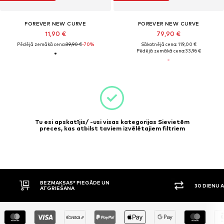
FOREVER NEW CURVE
FOREVER NEW CURVE
11,90 €
79,90 €
Pēdējā zemākā cena:
39,90 €
-70%
Sākotnējā cena: 119,00 €
Pēdējā zemākā cena:
33,96 €
Tu esi apskatījis/ -usi visas kategorijas Sievietēm
preces, kas atbilst taviem izvēlētajiem filtriem
BEZMAKSAS* PIEGĀDE UN
30 DIENU 
ATGRIEŠANA