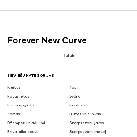
Forever New Curve
Tālāk
SIEVIEŠU KATEGORIJAS
Kleitas
Topi
Rotaslietas
Svārki
Biroja apģērbs
Ekskluzīvi
Somas
Blūzes un tunikas
Džemperi un adījumi
Starpsezonu jakas
Brīvā laika apavi
Starpsezonu mēteļi