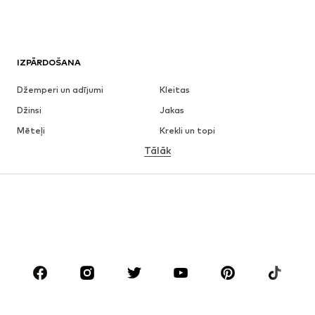
IZPĀRDOŠANA
Džemperi un adījumi
Kleitas
Džinsi
Jakas
Mēteļi
Krekli un topi
Tālāk
Bikses
Apakšveļa
Svārki
Blūzes un tunikas
Ikdienas džemperi
Žaketes
Peldkostīmi
Kombinezoni un sarafāni
Lieli izmēri
Apģērbs grūtniecēm
Apavi
Sports
Aksesuāri
Premium
APĢĒRBI