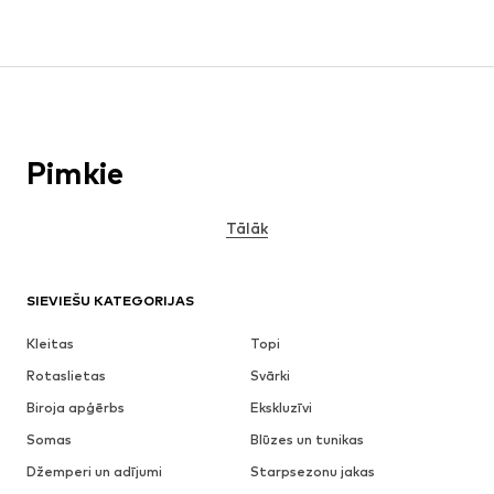
Pimkie
Tālāk
SIEVIEŠU KATEGORIJAS
Kleitas
Topi
Rotaslietas
Svārki
Biroja apģērbs
Ekskluzīvi
Somas
Blūzes un tunikas
Džemperi un adījumi
Starpsezonu jakas