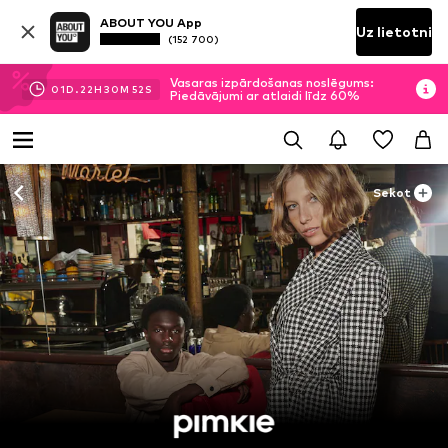
ABOUT YOU App
Uz lietotni
(152 700)
Vasaras izpārdošanas noslēgums:
01
D.
22
H
30
M
52
S
Piedāvājumi ar atlaidi līdz 60%
Sekot