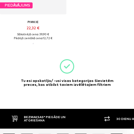
PIEDĀVĀJUMS
PIMKIE
22,32 €
Sākotnējā cena: 39,90 €
Pēdējā zemākā cena:
12,72 €
Tu esi apskatījis/ -usi visas kategorijas Sievietēm
preces, kas atbilst taviem izvēlētajiem filtriem
BEZMAKSAS* PIEGĀDE UN
30 DIENU 
ATGRIEŠANA