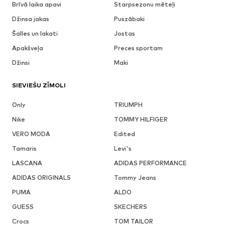
Brīvā laika apavi
Starpsezonu mēteļi
Džinsa jakas
Puszābaki
Šalles un lakati
Jostas
Apakšveļa
Preces sportam
Džinsi
Maki
SIEVIEŠU ZĪMOLI
Only
TRIUMPH
Nike
TOMMY HILFIGER
VERO MODA
Edited
Tamaris
Levi's
LASCANA
ADIDAS PERFORMANCE
ADIDAS ORIGINALS
Tommy Jeans
PUMA
ALDO
GUESS
SKECHERS
Crocs
TOM TAILOR