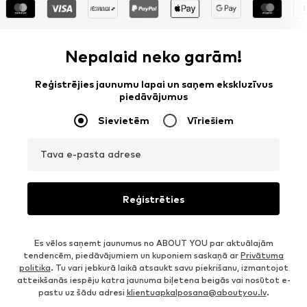
Nepalaid neko garām!
Reģistrējies jaunumu lapai un saņem ekskluzīvus
piedāvājumus
Sievietēm
Vīriešiem
Tava e-pasta adrese
Reģistrēties
Es vēlos saņemt jaunumus no ABOUT YOU par aktuālajām
tendencēm, piedāvājumiem un kuponiem saskaņā ar
Privātuma
politika
. Tu vari jebkurā laikā atsaukt savu piekrišanu, izmantojot
atteikšanās iespēju katra jaunuma biļetena beigās vai nosūtot e-
pastu uz šādu adresi
klientuapkalposana@aboutyou.lv
.