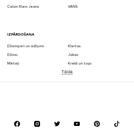
Calvin Klein Jeans
VANS
IZPĀRDOŠANA
Džemperi un adījumi
Kleitas
Džinsi
Jakas
Mēteļi
Krekli un topi
Tālāk
Bikses
Apakšveļa
Svārki
Blūzes un tunikas
Ikdienas džemperi
Žaketes
Peldkostīmi
Kombinezoni un sarafāni
Lieli izmēri
Apģērbs grūtniecēm
Apavi
Sports
Aksesuāri
Premium