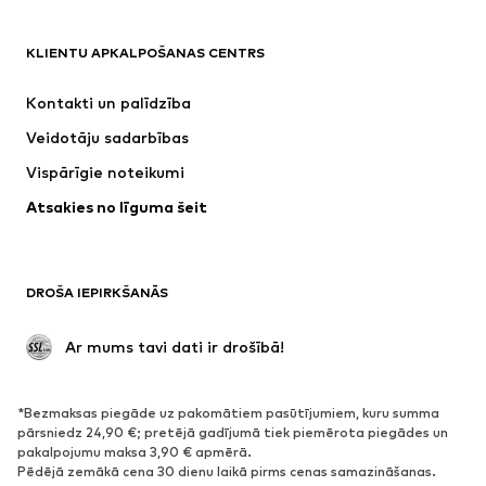
APĢĒRBI
KLIENTU APKALPOŠANAS CENTRS
Jaunumi
Šobrīd populāri
Kleitas
Džinsi
Kontakti un palīdzība
Krekli un topi
Bikses
Veidotāju sadarbības
Jakas
Džemperi un adījumi
Vispārīgie noteikumi
Apakšveļa
Blūzes un tunikas
Atsakies no līguma šeit
Mēteļi
Svārki
Peldkostīmi
Ikdienas džemperi
Žaketes
Kombinezoni un sarafāni
DROŠA IEPIRKŠANĀS
Lieli izmēri
Apģērbs grūtniecēm
Svinības
Ekskluzīvi
 Ar mums tavi dati ir drošībā!
Pārstrāde
*Bezmaksas piegāde uz pakomātiem pasūtījumiem, kuru summa
APAVI
pārsniedz 24,90 €; pretējā gadījumā tiek piemērota piegādes un
pakalpojumu maksa 3,90 € apmērā.
Jaunumi
Šobrīd populāri
Pēdējā zemākā cena 30 dienu laikā pirms cenas samazināšanas.