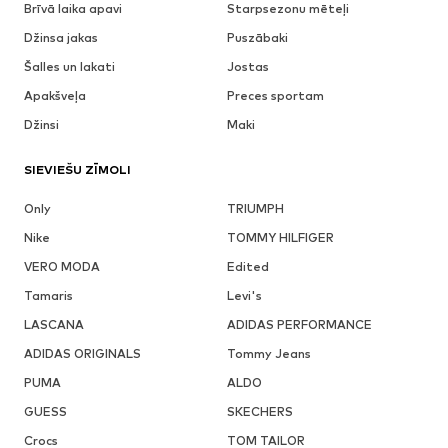
Brīvā laika apavi
Starpsezonu mēteļi
Džinsa jakas
Puszābaki
Šalles un lakati
Jostas
Apakšveļa
Preces sportam
Džinsi
Maki
SIEVIEŠU ZĪMOLI
Only
TRIUMPH
Nike
TOMMY HILFIGER
VERO MODA
Edited
Tamaris
Levi's
LASCANA
ADIDAS PERFORMANCE
ADIDAS ORIGINALS
Tommy Jeans
PUMA
ALDO
GUESS
SKECHERS
Crocs
TOM TAILOR