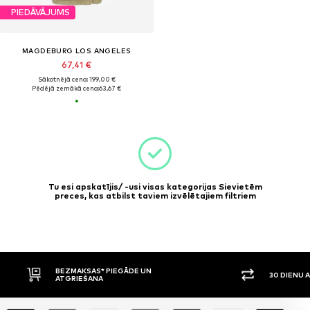
PIEDĀVĀJUMS
MAGDEBURG LOS ANGELES
67,41 €
Sākotnējā cena: 199,00 €
Pēdējā zemākā cena:
63,67 €
Tu esi apskatījis/ -usi visas kategorijas Sievietēm
preces, kas atbilst taviem izvēlētajiem filtriem
BEZMAKSAS* PIEGĀDE UN
30 DIENU 
ATGRIEŠANA