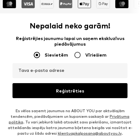
Nepalaid neko garām!
Reģistrējies jaunumu lapai un saņem ekskluzīvus
piedāvājumus
Sievietēm
Vīriešiem
Tava e-pasta adrese
Reģistrēties
Es vēlos saņemt jaunumus no ABOUT YOU par aktuālajām
tendencēm, piedāvājumiem un kuponiem saskaņā ar
Privātuma
politika
. Tu vari jebkurā laikā atsaukt savu piekrišanu, izmantojot
atteikšanās iespēju katra jaunuma biļetena beigās vai nosūtot e-
pastu uz šādu adresi
klientuapkalposana@aboutyou.lv
.