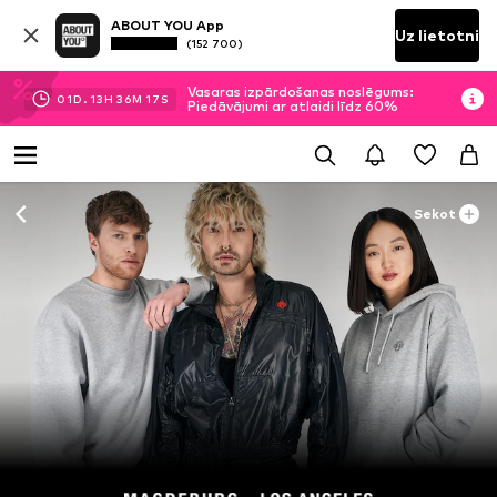
ABOUT YOU App
Uz lietotni
(152 700)
Vasaras izpārdošanas noslēgums:
01
D.
13
H
36
M
17
S
Piedāvājumi ar atlaidi līdz 60%
Sekot