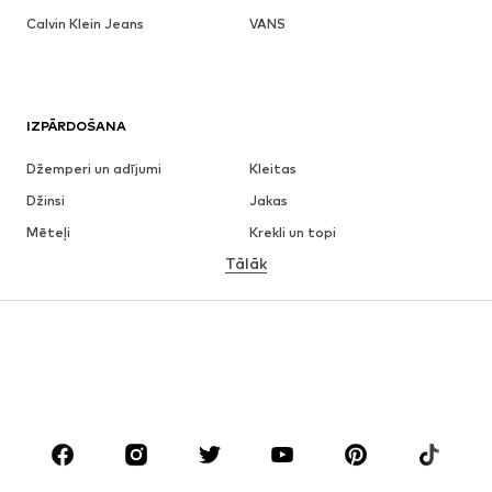
Calvin Klein Jeans
VANS
IZPĀRDOŠANA
Džemperi un adījumi
Kleitas
Džinsi
Jakas
Mēteļi
Krekli un topi
Tālāk
Bikses
Apakšveļa
Svārki
Blūzes un tunikas
Ikdienas džemperi
Žaketes
Peldkostīmi
Kombinezoni un sarafāni
Lieli izmēri
Apģērbs grūtniecēm
Apavi
Sports
Aksesuāri
Premium