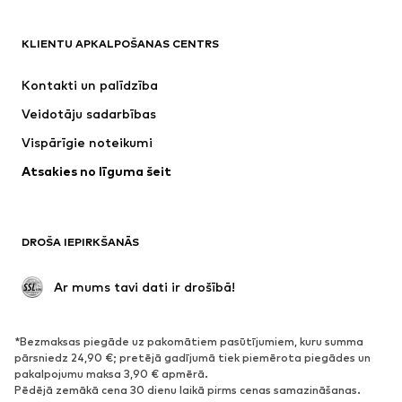
APĢĒRBI
KLIENTU APKALPOŠANAS CENTRS
Jaunumi
Šobrīd populāri
Kleitas
Džinsi
Kontakti un palīdzība
Krekli un topi
Bikses
Veidotāju sadarbības
Jakas
Džemperi un adījumi
Vispārīgie noteikumi
Apakšveļa
Blūzes un tunikas
Atsakies no līguma šeit
Mēteļi
Svārki
Peldkostīmi
Ikdienas džemperi
Žaketes
Kombinezoni un sarafāni
DROŠA IEPIRKŠANĀS
Lieli izmēri
Apģērbs grūtniecēm
Svinības
Ekskluzīvi
 Ar mums tavi dati ir drošībā!
Pārstrāde
*Bezmaksas piegāde uz pakomātiem pasūtījumiem, kuru summa
APAVI
pārsniedz 24,90 €; pretējā gadījumā tiek piemērota piegādes un
pakalpojumu maksa 3,90 € apmērā.
Jaunumi
Šobrīd populāri
Pēdējā zemākā cena 30 dienu laikā pirms cenas samazināšanas.