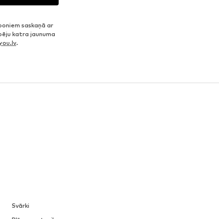
poniem saskaņā ar
spēju katra jaunuma
ou.lv
.
Svārki