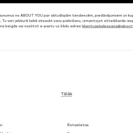
jaunumus no ABOUT YOU par aktuālajām tendencēm, piedāvājumiem un ku
. Tu vari jebkurā laikā atsaukt savu piekrišanu, izmantojot atteikšanās ie
ena beigās vai nosūtot e-pastu uz šādu adresi
klientuapkalposana@abouty
Tālāk
pi
Rotaslietas