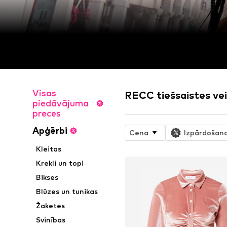
Visas
RECC tiešsaistes vei
piedāvājuma
preces
Apģērbi
Cena
Izpārdošan
Kleitas
Krekli un topi
Bikses
Blūzes un tunikas
Žaketes
Svinības