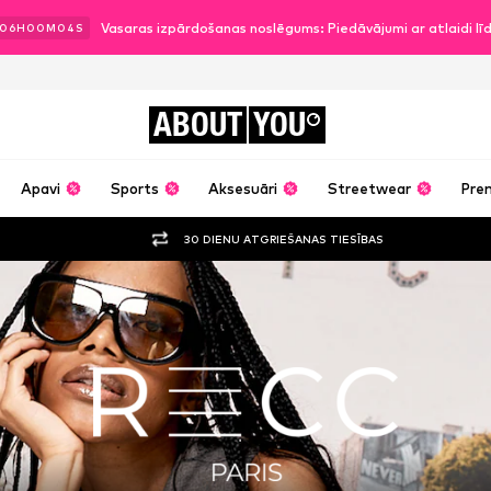
Vasaras izpārdošanas noslēgums: Piedāvājumi ar atlaidi l
06
H
00
M
03
S
ABOUT
YOU
Apavi
Sports
Aksesuāri
Streetwear
Pre
30 DIENU ATGRIEŠANAS TIESĪBAS