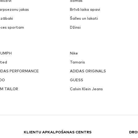
kluzīvi
Somas
arpsezonu jakas
Brīvā laika apavi
szābaki
Šalles un lakati
eces sportam
Džinsi
IUMPH
Nike
ited
Tamaris
IDAS PERFORMANCE
ADIDAS ORIGINALS
DO
GUESS
M TAILOR
Calvin Klein Jeans
KLIENTU APKALPOŠANAS CENTRS
DRO