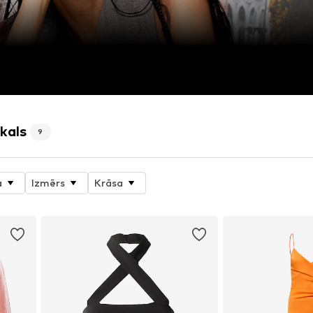
kals
9
a
Izmērs
Krāsa