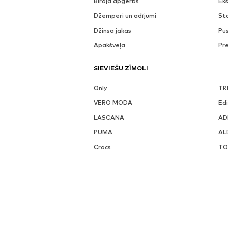
Biroja apģērbs
Eks
Džemperi un adījumi
St
Džinsa jakas
Pu
Apakšveļa
Pr
SIEVIEŠU ZĪMOLI
Only
TR
VERO MODA
Ed
LASCANA
AD
PUMA
AL
Crocs
TO