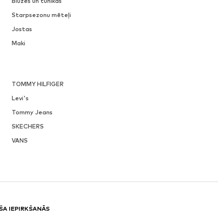
Blūzes un tunikas
Starpsezonu mēteļi
Jostas
Maki
TOMMY HILFIGER
Levi's
Tommy Jeans
SKECHERS
VANS
ŠA IEPIRKŠANĀS