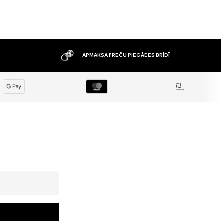
APMAKSA PREČU PIEGĀDES BRĪDĪ
s