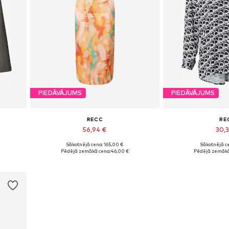
PIEDĀVĀJUMS
PIEDĀVĀJUMS
RECC
RE
56,94 €
30,
Sākotnējā cena: 165,00 €
Sākotnējā ce
Pieejamie izmēri: 38
Pieejamie iz
%
Pēdējā zemākā cena:
46,00 €
Pēdējā zemākā
Pievienot grozam
Pievieno