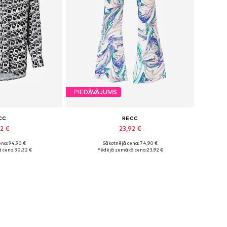
PIEDĀVĀJUMS
CC
RECC
32 €
23,92 €
na: 94,90 €
Sākotnējā cena: 74,90 €
mēri: XS, S
Pieejamie izmēri: 34, 36
 cena:
30,32 €
Pēdējā zemākā cena:
23,92 €
t grozam
Pievienot grozam