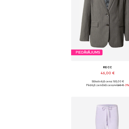
PIEDĀVĀJUMS
RECC
46,00 €
Sākotnējā cena: 165,00 €
Pieejamie izmēri: 38
Pēdējā zemākā cena:
47,60 €
-3
Pievienot grozam