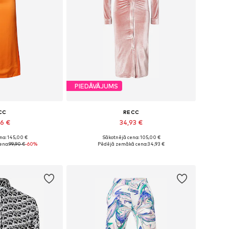
PIEDĀVĀJUMS
CC
RECC
96 €
34,93 €
na: 145,00 €
Sākotnējā cena: 105,00 €
izmēri: 36
Pieejamie izmēri: 36
ena:
99,90 €
-60%
Pēdējā zemākā cena:
34,93 €
t grozam
Pievienot grozam