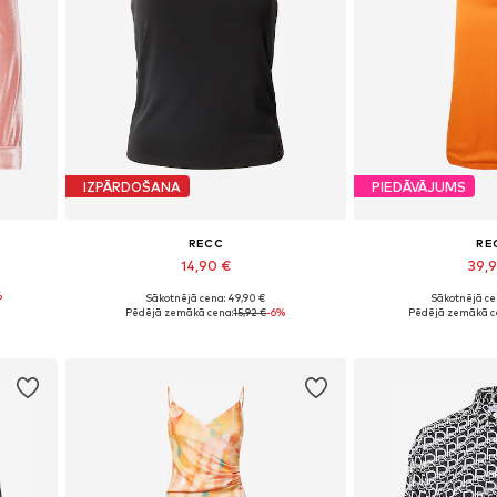
IZPĀRDOŠANA
PIEDĀVĀJUMS
RECC
RE
14,90 €
39,
%
Sākotnējā cena: 49,90 €
Sākotnējā ce
Pieejamie izmēri: S
Pieejamie 
Pēdējā zemākā cena:
15,92 €
-6%
Pēdējā zemākā c
Pievienot grozam
Pievieno