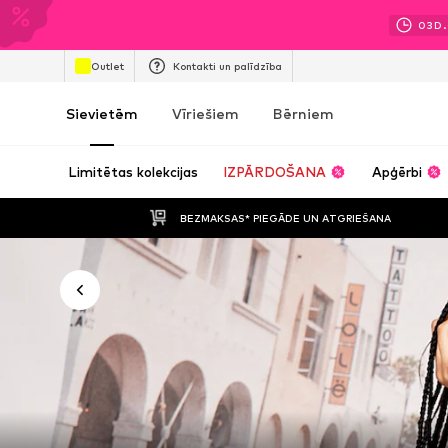
03
D.
Outlet
Kontakti un palīdzība
Sievietēm
Vīriešiem
Bērniem
Limitētas kolekcijas
IZPĀRDOŠANA
Apģērbi
BEZMAKSAS* PIEGĀDE UN ATGRIEŠANA