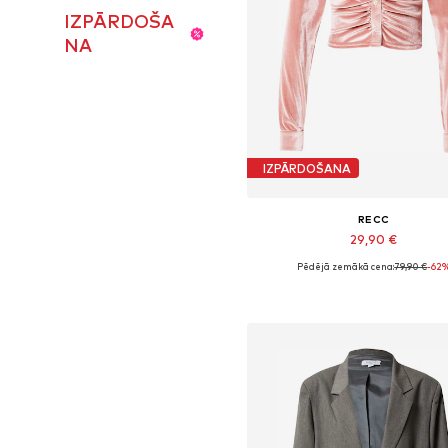
IZPĀRDOŠA
NA
IZPĀRDOŠANA
RECC
29,90 €
Pēdējā zemākā cena:
79,90 €
-62
Pieejamie izmēri: M, L
Pievienot grozam