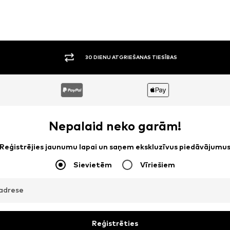
30 DIENU ATGRIEŠANAS TIESĪBAS
Nepalaid neko garām!
Reģistrējies jaunumu lapai un saņem ekskluzīvus piedāvājumu
Sievietēm
Vīriešiem
adrese
Reģistrēties