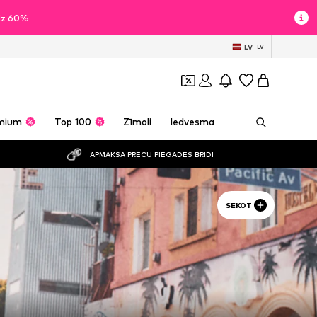
īdz 60%
LV
LV
mium
Top 100
Zīmoli
Iedvesma
APMAKSA PREČU PIEGĀDES BRĪDĪ
SEKOT