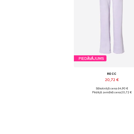
PIEDĀVĀJUMS
RECC
20,72 €
Sākotnējā cena: 64,90 €
Pieejamie izmēri: 38
Pēdējā zemākā cena:
20,72 €
Pievienot grozam