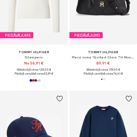
PIEDĀVĀJUMS
PIEDĀVĀJUMS
TOMMY HILFIGER
TOMMY HILFIGER
Džemperis
Pleca soma 'Quilted Chain TH Monogram'
No 56,91 €
89,91 €
Sākotnējā cena: 129,00 €
Sākotnējā cena: 119,00 €
Pēdējā zemākā cena:
53,91 €
Pēdējā zemākā cena:
76,41 €
+
1