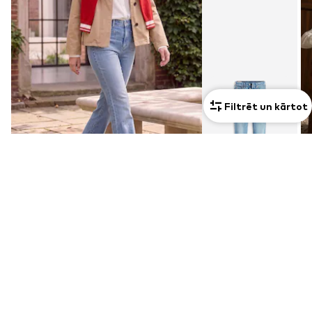
Filtrēt un kārtot
Apskatīt tērpu
1
/
2