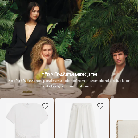
TĒRPI ĪPAŠIEM MIRKĻIEM
Radīti šīs sezonas pasākumu kalendāram — izsmalcināti silueti ar
raksturīgo Tommy akcentu.