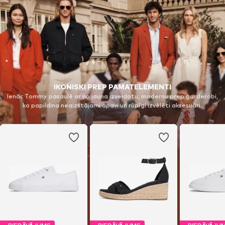
IKONISKI PREP PAMATELEMENTI
Ienāc Tommy pasaulē ar no jauna izveidotu, modernu prep garderobi,
ko papildina neaizstājami apavi un rūpīgi izvēlēti aksesuāri.