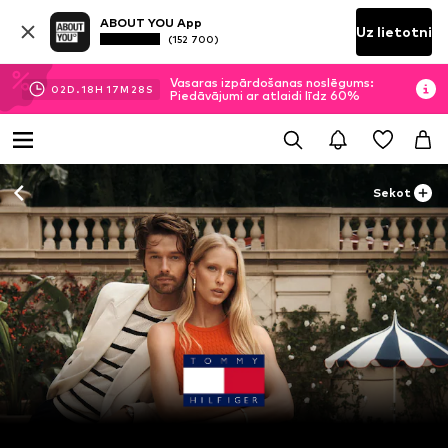
ABOUT YOU App
Uz lietotni
(152 700)
Vasaras izpārdošanas noslēgums:
02
D.
18
H
17
M
24
S
Piedāvājumi ar atlaidi līdz 60%
Sekot