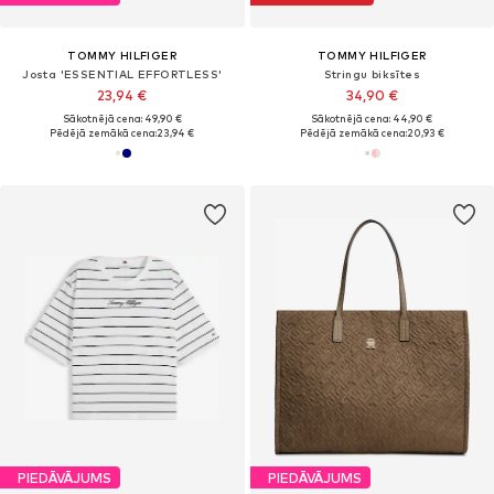
TOMMY HILFIGER
TOMMY HILFIGER
Josta 'ESSENTIAL EFFORTLESS'
Stringu biksītes
23,94 €
34,90 €
Sākotnējā cena: 49,90 €
Sākotnējā cena: 44,90 €
Pēdējā zemākā cena:
23,94 €
Pēdējā zemākā cena:
20,93 €
PIEDĀVĀJUMS
PIEDĀVĀJUMS