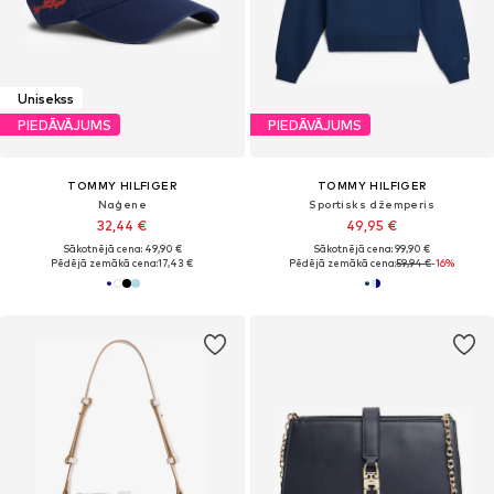
Unisekss
PIEDĀVĀJUMS
PIEDĀVĀJUMS
TOMMY HILFIGER
TOMMY HILFIGER
Naģene
Sportisks džemperis
32,44 €
49,95 €
Sākotnējā cena: 49,90 €
Sākotnējā cena: 99,90 €
Pēdējā zemākā cena:
17,43 €
Pēdējā zemākā cena:
59,94 €
-16%