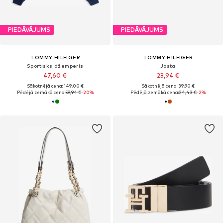
PIEDĀVĀJUMS
PIEDĀVĀJUMS
TOMMY HILFIGER
TOMMY HILFIGER
Sportisks džemperis
Josta
47,60 €
23,94 €
Sākotnējā cena: 149,00 €
Sākotnējā cena: 39,90 €
Pēdējā zemākā cena:
59,94 €
-20%
Pēdējā zemākā cena:
24,43 €
-2%