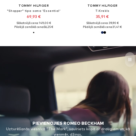
TOMMY HILFIGER
TOMMY HILFIGER
"Shopper" tipa soma 'Essential'
T-Krekls
69,93 €
35,91 €
Sākotnējā cena: 149,00 €
Sākotnējā cena: 39,90 €
Pēdējā zemākā cena:
56,25 €
Pēdējā zemākā cena:
31,41 €
PIEVIENOJIES ROMEO BECKHAM
Uzturēšanās viesnīcā "The Mark", saulriets kopā ar draugiem un, kā
vienmēr, džinss.