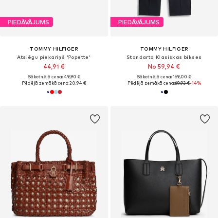
PIEDĀVĀJUMS
PIEDĀVĀJUMS
TOMMY HILFIGER
TOMMY HILFIGER
Atslēgu piekariņš 'Popette'
Standarta Klasiskas bikses
44,91 €
No 59,94 €
Sākotnējā cena: 49,90 €
Sākotnējā cena: 169,00 €
Pēdējā zemākā cena:
20,94 €
Pēdējā zemākā cena:
69,93 €
-14%