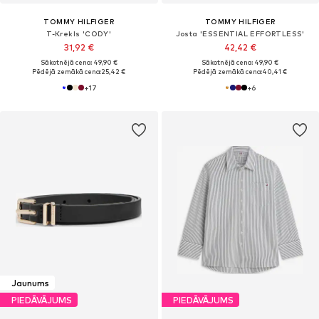
TOMMY HILFIGER
TOMMY HILFIGER
T-Krekls 'CODY'
Josta 'ESSENTIAL EFFORTLESS'
31,92 €
42,42 €
Sākotnējā cena: 49,90 €
Sākotnējā cena: 49,90 €
Pēdējā zemākā cena:
25,42 €
Pēdējā zemākā cena:
40,41 €
+
17
+
6
Jaunums
PIEDĀVĀJUMS
PIEDĀVĀJUMS