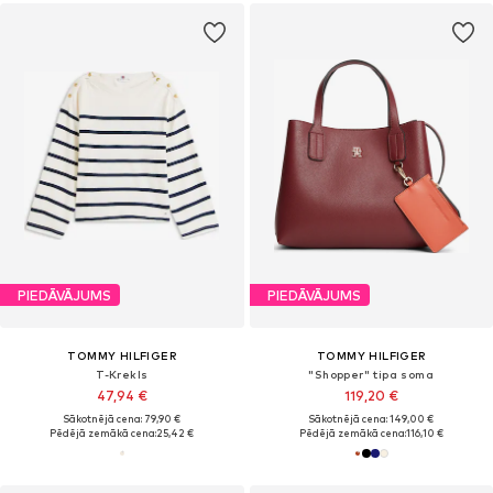
PIEDĀVĀJUMS
PIEDĀVĀJUMS
TOMMY HILFIGER
TOMMY HILFIGER
T-Krekls
"Shopper" tipa soma
47,94 €
119,20 €
Sākotnējā cena: 79,90 €
Sākotnējā cena: 149,00 €
Pēdējā zemākā cena:
25,42 €
Pēdējā zemākā cena:
116,10 €