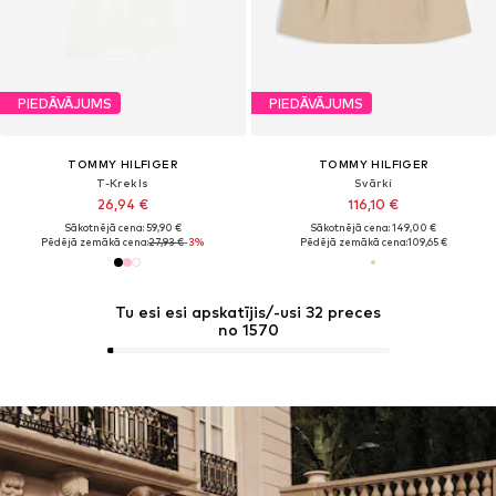
PIEDĀVĀJUMS
PIEDĀVĀJUMS
TOMMY HILFIGER
TOMMY HILFIGER
T-Krekls
Svārki
26,94 €
116,10 €
Sākotnējā cena: 59,90 €
Sākotnējā cena: 149,00 €
Pēdējā zemākā cena:
27,93 €
-3%
Pēdējā zemākā cena:
109,65 €
Tu esi esi apskatījis/-usi 32 preces
no 1570