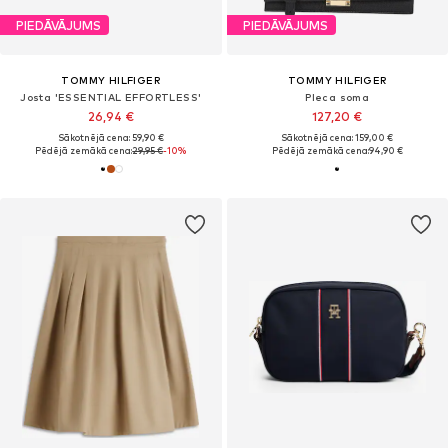
PIEDĀVĀJUMS
PIEDĀVĀJUMS
TOMMY HILFIGER
TOMMY HILFIGER
Josta 'ESSENTIAL EFFORTLESS'
Pleca soma
26,94 €
127,20 €
Sākotnējā cena: 59,90 €
Sākotnējā cena: 159,00 €
Pēdējā zemākā cena:
29,95 €
-10%
Pēdējā zemākā cena:
94,90 €