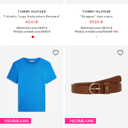
TOMMY HILFIGER
TOMMY HILFIGER
T-Krekls 'Logo Embroidery Relaxed'
"Shopper" tipa soma
40,41 €
59,50 €
Sākotnējā cena: 49,90 €
Sākotnējā cena: 159,00 €
Pēdējā zemākā cena:
39,90 €
Pēdējā zemākā cena:
71,40 €
-16%
PIEDĀVĀJUMS
PIEDĀVĀJUMS