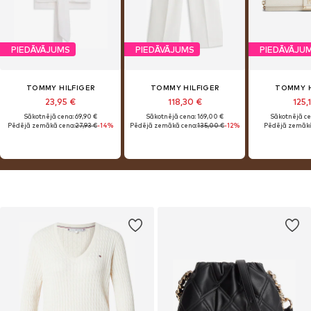
PIEDĀVĀJUMS
PIEDĀVĀJUMS
PIEDĀVĀJU
TOMMY HILFIGER
TOMMY HILFIGER
TOMMY H
23,95 €
118,30 €
125,
Sākotnējā cena: 69,90 €
Sākotnējā cena: 169,00 €
Sākotnējā ce
Pēdējā zemākā cena:
27,93 €
-14%
Pēdējā zemākā cena:
135,00 €
-12%
Pēdējā zemākā