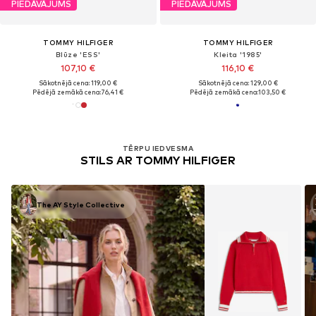
PIEDĀVĀJUMS
PIEDĀVĀJUMS
TOMMY HILFIGER
TOMMY HILFIGER
Blūze 'ESS'
Kleita '1985'
107,10 €
116,10 €
Sākotnējā cena: 119,00 €
Sākotnējā cena: 129,00 €
Pēdējā zemākā cena:
76,41 €
Pēdējā zemākā cena:
103,50 €
TĒRPU IEDVESMA
STILS AR TOMMY HILFIGER
The AY Style Collective