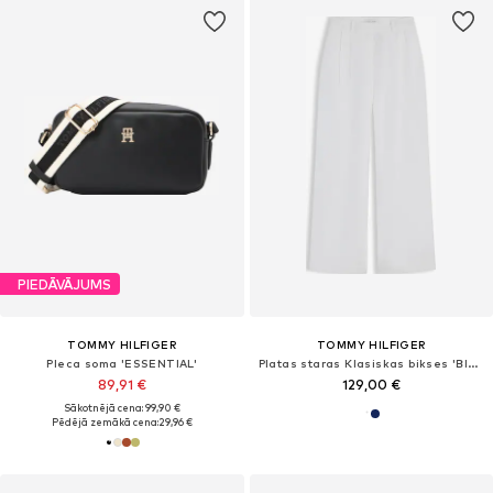
PIEDĀVĀJUMS
TOMMY HILFIGER
TOMMY HILFIGER
Pleca soma 'ESSENTIAL'
Platas staras Klasiskas bikses 'Blend Tailored Wide Leg'
89,91 €
129,00 €
Sākotnējā cena: 99,90 €
Pēdējā zemākā cena:
29,96 €