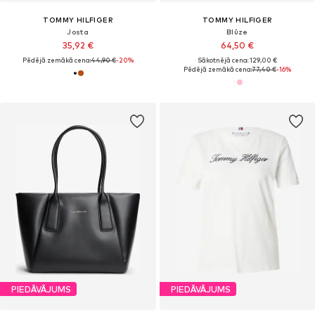
TOMMY HILFIGER
TOMMY HILFIGER
Josta
Blūze
35,92 €
64,50 €
Pēdējā zemākā cena:
44,90 €
-20%
Sākotnējā cena: 129,00 €
Pēdējā zemākā cena:
77,40 €
-16%
PIEDĀVĀJUMS
PIEDĀVĀJUMS