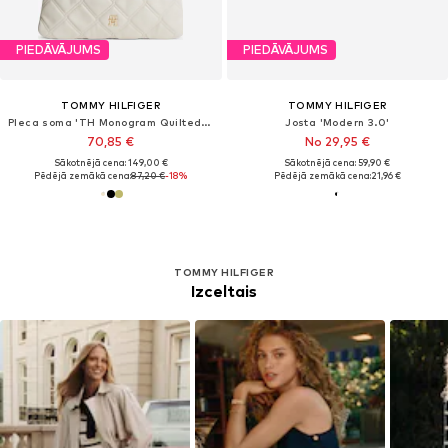
PIEDĀVĀJUMS
PIEDĀVĀJUMS
TOMMY HILFIGER
TOMMY HILFIGER
Pleca soma 'TH Monogram Quilted Tote'
Josta 'Modern 3.0'
70,85 €
No 29,95 €
Sākotnējā cena: 149,00 €
Sākotnējā cena: 59,90 €
Pēdējā zemākā cena:
87,20 €
-18%
Pēdējā zemākā cena:
21,96 €
TOMMY HILFIGER
Izceltais