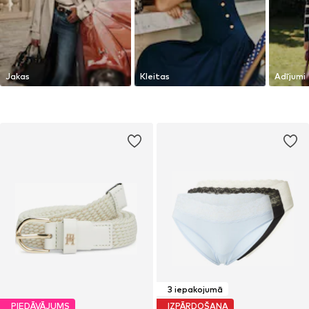
Jakas
Kleitas
Adījumi
3 iepakojumā
PIEDĀVĀJUMS
IZPĀRDOŠANA