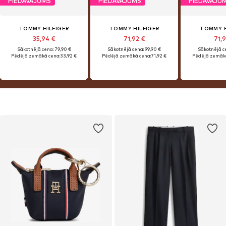
PIEDĀVĀJUMS
PIEDĀVĀJUMS
PIEDĀVĀJU
TOMMY HILFIGER
TOMMY HILFIGER
TOMMY H
35,94 €
71,92 €
71,
Sākotnējā cena: 79,90 €
Sākotnējā cena: 99,90 €
Sākotnējā ce
Pēdējā zemākā cena:
33,92 €
Pēdējā zemākā cena:
71,92 €
Pēdējā zemākā