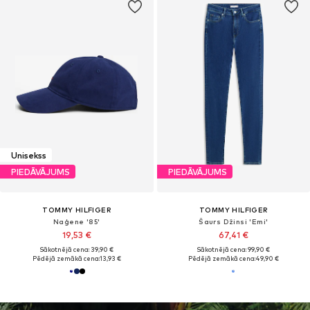
Unisekss
PIEDĀVĀJUMS
PIEDĀVĀJUMS
TOMMY HILFIGER
TOMMY HILFIGER
Naģene '85'
Šaurs Džinsi 'Emi'
19,53 €
67,41 €
Sākotnējā cena: 39,90 €
Sākotnējā cena: 99,90 €
Pēdējā zemākā cena:
13,93 €
Pēdējā zemākā cena:
49,90 €