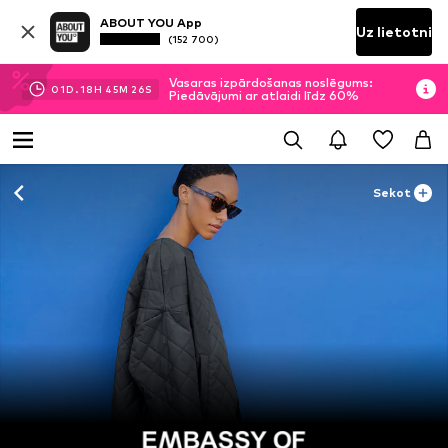
ABOUT YOU App
Uz lietotni
(152 700)
Vasaras izpārdošanas noslēgums:
01
D.
18
H
45
M
25
S
Piedāvājumi ar atlaidi līdz 60%
Sekot