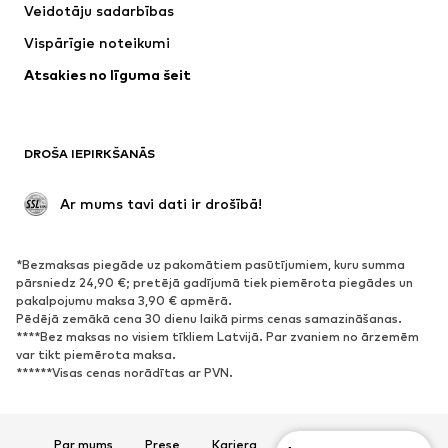
Veidotāju sadarbības
Jakas
Džemperi un adījumi
Vispārīgie noteikumi
Apakšveļa
Blūzes un tunikas
Atsakies no līguma šeit
Mēteļi
Svārki
Peldkostīmi
Ikdienas džemperi
Žaketes
Kombinezoni un sarafāni
DROŠA IEPIRKŠANĀS
Lieli izmēri
Apģērbs grūtniecēm
Svinības
Ekskluzīvi
 Ar mums tavi dati ir drošībā!
Pārstrāde
*Bezmaksas piegāde uz pakomātiem pasūtījumiem, kuru summa
APAVI
pārsniedz 24,90 €; pretējā gadījumā tiek piemērota piegādes un
pakalpojumu maksa 3,90 € apmērā.
Jaunumi
Šobrīd populāri
Pēdējā zemākā cena 30 dienu laikā pirms cenas samazināšanas.
****Bez maksas no visiem tīkliem Latvijā. Par zvaniem no ārzemēm
Brīvā laika apavi
Puszābaki
var tikt piemērota maksa.
Augstpapēžu apavi
Zābaki
******Visas cenas norādītas ar PVN.
Sandales
Kurpes
Sporta apavi
Laiviņas
Par mums
Prese
Karjera
Datu aizsardzība