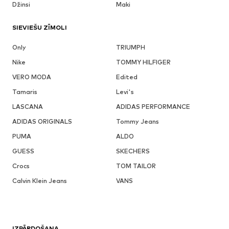
Džinsi
Maki
SIEVIEŠU ZĪMOLI
Only
TRIUMPH
Nike
TOMMY HILFIGER
VERO MODA
Edited
Tamaris
Levi's
LASCANA
ADIDAS PERFORMANCE
ADIDAS ORIGINALS
Tommy Jeans
PUMA
ALDO
GUESS
SKECHERS
Crocs
TOM TAILOR
Calvin Klein Jeans
VANS
IZPĀRDOŠANA