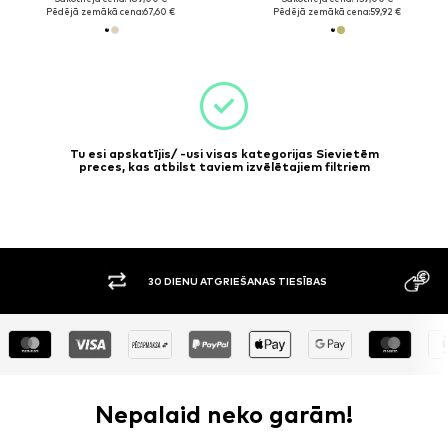
Pēdējā zemākā cena:
67,60 €
Pēdējā zemākā cena:
59,92 €
Tu esi apskatījis/ -usi visas kategorijas Sievietēm
preces, kas atbilst taviem izvēlētajiem filtriem
30 DIENU ATGRIEŠANAS TIESĪBAS
APMAKSA P
Nepalaid neko garām!