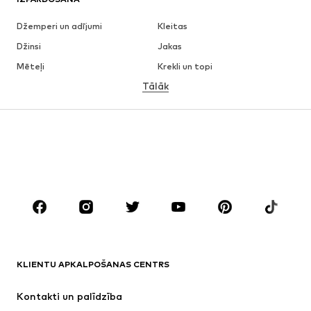
Džemperi un adījumi
Kleitas
Džinsi
Jakas
Mēteļi
Krekli un topi
Tālāk
Bikses
Apakšveļa
Svārki
Blūzes un tunikas
Ikdienas džemperi
Žaketes
Peldkostīmi
Kombinezoni un sarafāni
Lieli izmēri
Apģērbs grūtniecēm
Apavi
Sports
Aksesuāri
Premium
APĢĒRBI
KLIENTU APKALPOŠANAS CENTRS
Jaunumi
Šobrīd populāri
Kleitas
Džinsi
Kontakti un palīdzība
Krekli un topi
Bikses