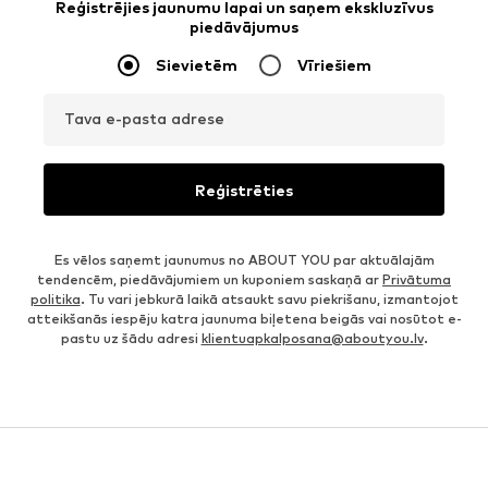
Reģistrējies jaunumu lapai un saņem ekskluzīvus
piedāvājumus
Sievietēm
Vīriešiem
Tava e-pasta adrese
Reģistrēties
Es vēlos saņemt jaunumus no ABOUT YOU par aktuālajām
tendencēm, piedāvājumiem un kuponiem saskaņā ar
Privātuma
politika
. Tu vari jebkurā laikā atsaukt savu piekrišanu, izmantojot
atteikšanās iespēju katra jaunuma biļetena beigās vai nosūtot e-
pastu uz šādu adresi
klientuapkalposana@aboutyou.lv
.