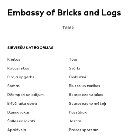
Embassy of Bricks and Logs
Tālāk
SIEVIEŠU KATEGORIJAS
Kleitas
Topi
Rotaslietas
Svārki
Biroja apģērbs
Ekskluzīvi
Somas
Blūzes un tunikas
Džemperi un adījumi
Starpsezonu jakas
Brīvā laika apavi
Starpsezonu mēteļi
Džinsa jakas
Puszābaki
Šalles un lakati
Jostas
Apakšveļa
Preces sportam