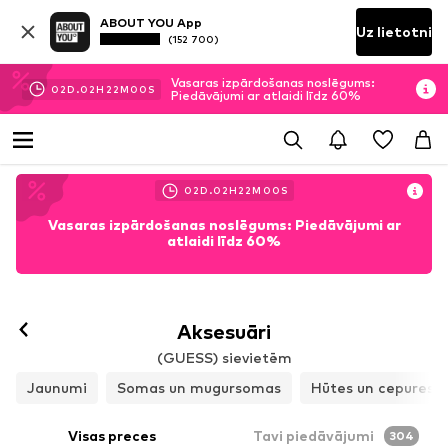
ABOUT YOU App
Uz lietotni
(152 700)
Vasaras izpārdošanas noslēgums:
02
D.
02
H
21
M
58
S
Piedāvājumi ar atlaidi līdz 60%
02
D.
02
H
21
M
58
S
Vasaras izpārdošanas noslēgums: Piedāvājumi ar
atlaidi līdz 60%
Aksesuāri
(GUESS) sievietēm
Jaunumi
Somas un mugursomas
Hūtes un cepures
Visas preces
Tavi piedāvājumi
304