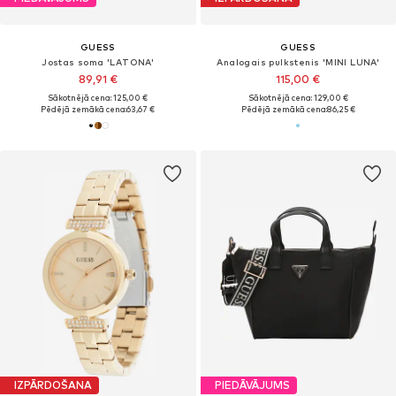
GUESS
GUESS
Jostas soma 'LATONA'
Analogais pulkstenis 'MINI LUNA'
89,91 €
115,00 €
Sākotnējā cena: 125,00 €
Sākotnējā cena: 129,00 €
Pēdējā zemākā cena:
63,67 €
Pēdējā zemākā cena:
86,25 €
IZPĀRDOŠANA
PIEDĀVĀJUMS