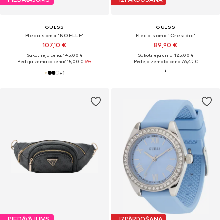
GUESS
GUESS
Pleca soma 'NOELLE'
Pleca soma 'Cresidia'
107,10 €
89,90 €
Sākotnējā cena: 145,00 €
Sākotnējā cena: 125,00 €
Pēdējā zemākā cena:
115,00 €
-6%
Pēdējā zemākā cena:
76,42 €
+
1
PIEDĀVĀJUMS
IZPĀRDOŠANA