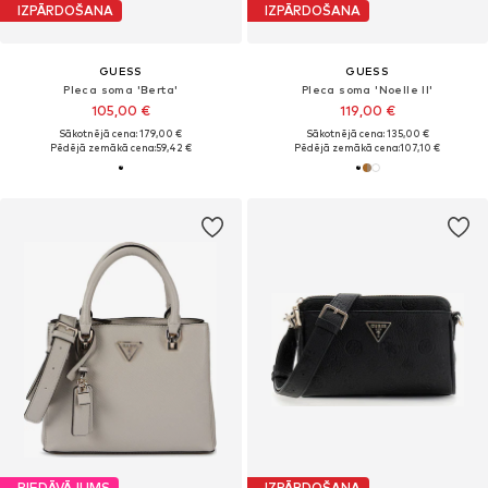
IZPĀRDOŠANA
IZPĀRDOŠANA
GUESS
GUESS
Pleca soma 'Berta'
Pleca soma 'Noelle II'
105,00 €
119,00 €
Sākotnējā cena: 179,00 €
Sākotnējā cena: 135,00 €
Pēdējā zemākā cena:
59,42 €
Pēdējā zemākā cena:
107,10 €
PIEDĀVĀJUMS
IZPĀRDOŠANA