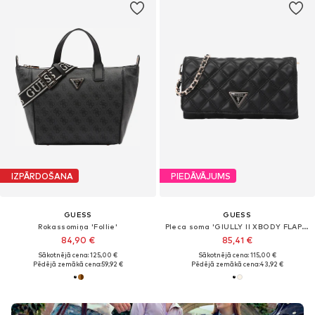
IZPĀRDOŠANA
PIEDĀVĀJUMS
GUESS
GUESS
Rokassomiņa 'Follie'
Pleca soma 'GIULLY II XBODY FLAP ORGANIZER'
84,90 €
85,41 €
Sākotnējā cena: 125,00 €
Sākotnējā cena: 115,00 €
Pēdējā zemākā cena:
59,92 €
Pēdējā zemākā cena:
43,92 €