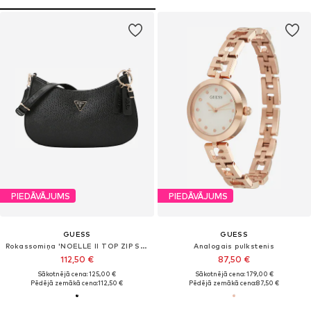
PIEDĀVĀJUMS
PIEDĀVĀJUMS
GUESS
GUESS
Rokassomiņa 'NOELLE II TOP ZIP SHOULDER BAG'
Analogais pulkstenis
112,50 €
87,50 €
Sākotnējā cena: 125,00 €
Sākotnējā cena: 179,00 €
Pēdējā zemākā cena:
112,50 €
Pēdējā zemākā cena:
87,50 €