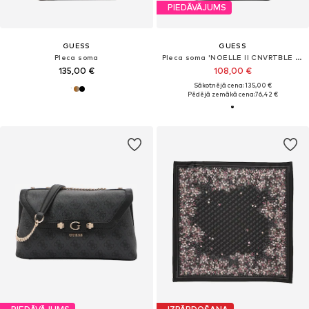
PIEDĀVĀJUMS
GUESS
GUESS
Pleca soma
Pleca soma 'NOELLE II CNVRTBLE XBODY FLAP'
135,00 €
108,00 €
Sākotnējā cena: 135,00 €
Pēdējā zemākā cena:
76,42 €