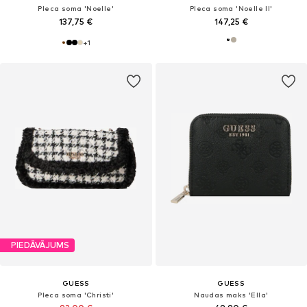
Pleca soma 'Noelle'
Pleca soma 'Noelle II'
137,75 €
147,25 €
+
1
PIEDĀVĀJUMS
GUESS
GUESS
Pleca soma 'Christi'
Naudas maks 'Ella'