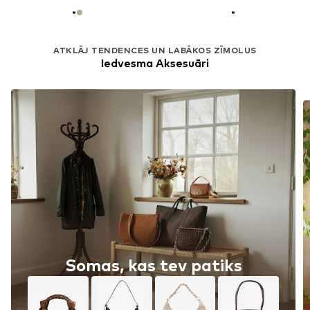
ATKLĀJ TENDENCES UN LABĀKOS ZĪMOLUS
Iedvesma Aksesuāri
Somas, kas tev patiks