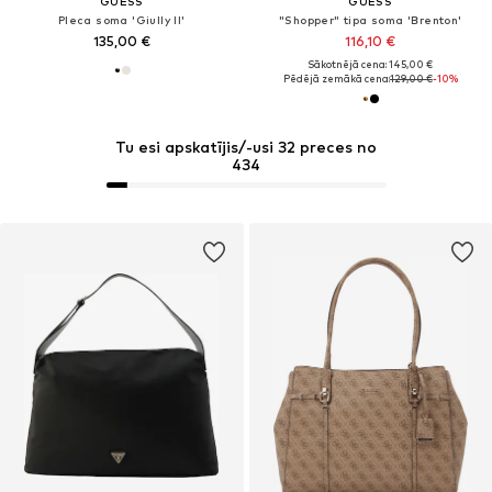
GUESS
GUESS
Pleca soma 'Giully II'
"Shopper" tipa soma 'Brenton'
135,00 €
116,10 €
Sākotnējā cena: 145,00 €
Pēdējā zemākā cena:
129,00 €
-10%
Tu esi apskatījis/-usi 32 preces no
434