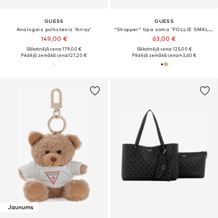
GUESS
GUESS
Analogais pulkstenis 'Array'
"Shopper" tipa soma 'FOLLIE SMALL TOTE'
149,00 €
63,00 €
Sākotnējā cena: 179,00 €
Sākotnējā cena: 125,00 €
Pēdējā zemākā cena:
127,20 €
Pēdējā zemākā cena:
43,60 €
Jaunums