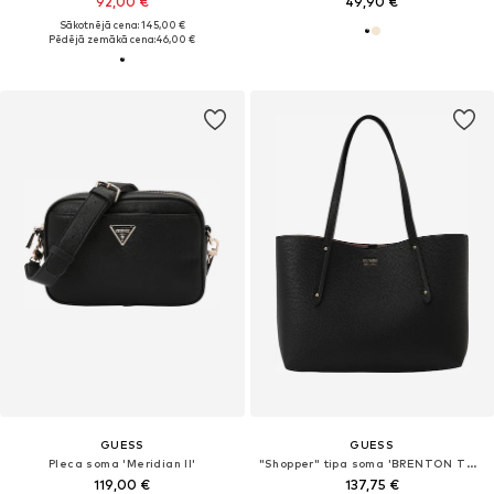
92,00 €
49,90 €
Sākotnējā cena: 145,00 €
Pēdējā zemākā cena:
46,00 €
GUESS
GUESS
Pleca soma 'Meridian II'
"Shopper" tipa soma 'BRENTON TOTE'
119,00 €
137,75 €