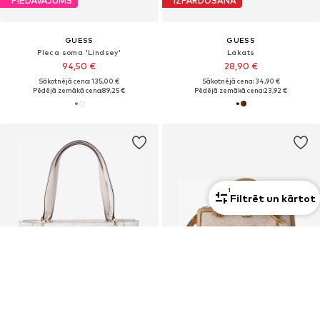
PIEDĀVĀJUMS
IZPĀRDOŠANA
GUESS
GUESS
Pleca soma 'Lindsey'
Lakats
94,50 €
28,90 €
Sākotnējā cena: 135,00 €
Sākotnējā cena: 34,90 €
Pēdējā zemākā cena:
89,25 €
Pēdējā zemākā cena:
23,92 €
1
Filtrēt un kārtot
IZPĀRDOŠANA