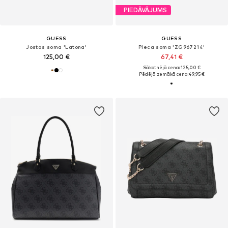
PIEDĀVĀJUMS
GUESS
GUESS
Jostas soma 'Latona'
Pleca soma 'ZG967214'
125,00 €
67,41 €
Sākotnējā cena: 125,00 €
Pēdējā zemākā cena:
49,95 €