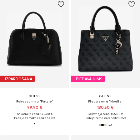
IZPĀRDOŠANA
PIEDĀVĀJUMS
GUESS
GUESS
Rokassomiņa 'Patsie'
Pleca soma 'Noelle'
99,90 €
130,50 €
Sākotnējā cena: 145,00 €
Sākotnējā cena: 145,00 €
Pēdējā zemākā cena:
77,40 €
Pēdējā zemākā cena:
123,25 €
+
1