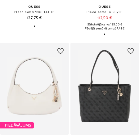
GUESS
GUESS
Pleca soma 'NOELLE II'
Pleca soma 'Giully II'
137,75 €
112,50 €
Sākotnējā cena: 125,00 €
Pēdējā zemākā cena:
67,41 €
PIEDĀVĀJUMS