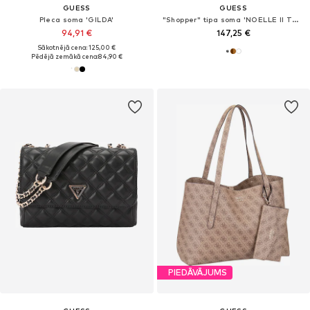
GUESS
GUESS
Pleca soma 'GILDA'
"Shopper" tipa soma 'NOELLE II TOTE'
94,91 €
147,25 €
Sākotnējā cena: 125,00 €
Pēdējā zemākā cena:
84,90 €
PIEDĀVĀJUMS