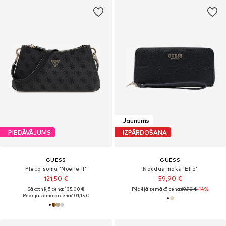
Jaunums
PIEDĀVĀJUMS
IZPĀRDOŠANA
GUESS
GUESS
Pleca soma 'Noelle II'
Naudas maks 'Ella'
121,50 €
59,90 €
Sākotnējā cena: 135,00 €
Pēdējā zemākā cena:
69,90 €
-14%
Pēdējā zemākā cena:
101,15 €