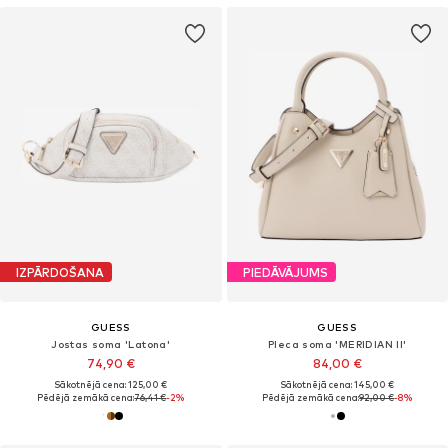
IZPĀRDOŠANA
PIEDĀVĀJUMS
GUESS
GUESS
Jostas soma 'Latona'
Pleca soma 'MERIDIAN II'
74,90 €
84,00 €
Sākotnējā cena: 125,00 €
Sākotnējā cena: 145,00 €
Pēdējā zemākā cena:
76,41 €
-2%
Pēdējā zemākā cena:
92,00 €
-8%