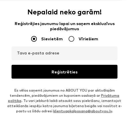
Nepalaid neko garām!
Reģistrējies jaunumu lapai un saņem ekskluzīvus
piedāvājumus
Sievietēm
Vīriešiem
Tava e-pasta adrese
Reģistrēties
Es vēlos saņemt jaunumus no ABOUT YOU par aktuālajām
tendencēm, piedāvājumiem un kuponiem saskaņā ar
Privātuma
politika
. Tu vari jebkurā laikā atsaukt savu piekrišanu, izmantojot
atteikšanās iespēju katra jaunuma biļetena beigās vai nosūtot e-
pastu uz šādu adresi
klientuapkalposana@aboutyou.lv
.