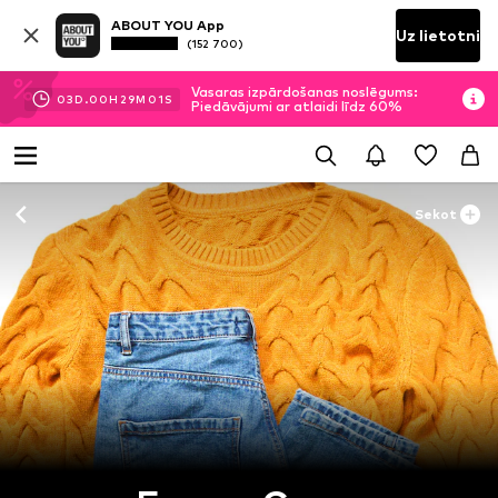
ABOUT YOU App
Uz lietotni
(152 700)
Vasaras izpārdošanas noslēgums:
03
D.
00
H
29
M
01
S
Piedāvājumi ar atlaidi līdz 60%
Sekot