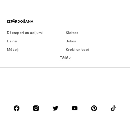
IZPĀRDOŠANA
Džemperi un adījumi
Kleitas
Džinsi
Jakas
Mēteļi
Krekli un topi
Tālāk
Bikses
Apakšveļa
Svārki
Blūzes un tunikas
Ikdienas džemperi
Žaketes
Peldkostīmi
Kombinezoni un sarafāni
Lieli izmēri
Apģērbs grūtniecēm
Apavi
Sports
Aksesuāri
Premium
APĢĒRBI