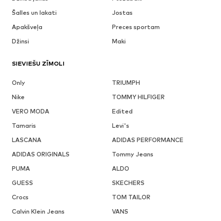
Šalles un lakati
Jostas
Apakšveļa
Preces sportam
Džinsi
Maki
SIEVIEŠU ZĪMOLI
Only
TRIUMPH
Nike
TOMMY HILFIGER
VERO MODA
Edited
Tamaris
Levi's
LASCANA
ADIDAS PERFORMANCE
ADIDAS ORIGINALS
Tommy Jeans
PUMA
ALDO
GUESS
SKECHERS
Crocs
TOM TAILOR
Calvin Klein Jeans
VANS