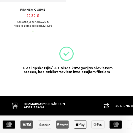
FRANSA CURVE
22,32 €
Sākotnējā cena: 69,90 €
Pēdējā zemākā cena:
22,32 €
Tu esi apskatījis/ -usi visas kategorijas Sievietēm
preces, kas atbilst taviem izvēlētajiem filtriem
BEZMAKSAS* PIEGĀDE UN
30 DIENU 
ATGRIEŠANA