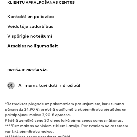
KLIENTU APKALPOŠANAS CENTRS
Jaunumi
Šobrīd populāri
Kleitas
Džinsi
Kontakti un palīdzība
Krekli un topi
Bikses
Veidotāju sadarbības
Jakas
Džemperi un adījumi
Vispārīgie noteikumi
Apakšveļa
Blūzes un tunikas
Atsakies no līguma šeit
Mēteļi
Svārki
Peldkostīmi
Ikdienas džemperi
Žaketes
Kombinezoni un sarafāni
DROŠA IEPIRKŠANĀS
Lieli izmēri
Apģērbs grūtniecēm
Svinības
Ekskluzīvi
 Ar mums tavi dati ir drošībā!
Pārstrāde
*Bezmaksas piegāde uz pakomātiem pasūtījumiem, kuru summa
APAVI
pārsniedz 24,90 €; pretējā gadījumā tiek piemērota piegādes un
pakalpojumu maksa 3,90 € apmērā.
Jaunumi
Šobrīd populāri
Pēdējā zemākā cena 30 dienu laikā pirms cenas samazināšanas.
****Bez maksas no visiem tīkliem Latvijā. Par zvaniem no ārzemēm
Brīvā laika apavi
Puszābaki
var tikt piemērota maksa.
Augstpapēžu apavi
Zābaki
******Visas cenas norādītas ar PVN.