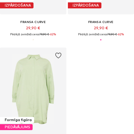
IZPĀRDOŠANA
IZPĀRDOŠANA
FRANSA CURVE
FRANSA CURVE
29,90 €
29,90 €
Pēdējā zemākā cena:
79,90 €
-62%
Pēdējā zemākā cena:
79,90 €
-62%
Formīga figūra
PIEDĀVĀJUMS