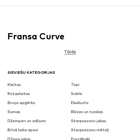
Fransa Curve
Tālāk
SIEVIEŠU KATEGORIJAS
Kleitas
Topi
Rotaslietas
Svārki
Biroja apģērbs
Ekskluzīvi
Somas
Blūzes un tunikas
Džemperi un adījumi
Starpsezonu jakas
Brīvā laika apavi
Starpsezonu mēteļi
Džinsa jakas
Puszābaki