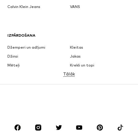
Calvin Klein Jeans
VANS
IZPĀRDOŠANA
Džemperi un adījumi
Kleitas
Džinsi
Jakas
Mēteļi
Krekli un topi
Tālāk
Bikses
Apakšveļa
Svārki
Blūzes un tunikas
Ikdienas džemperi
Žaketes
Peldkostīmi
Kombinezoni un sarafāni
Lieli izmēri
Apģērbs grūtniecēm
Apavi
Sports
Aksesuāri
Premium