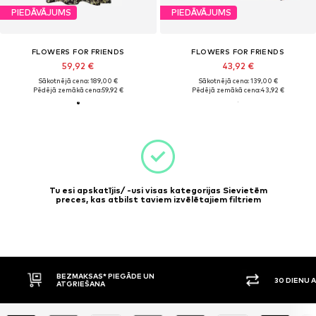
PIEDĀVĀJUMS
PIEDĀVĀJUMS
FLOWERS FOR FRIENDS
FLOWERS FOR FRIENDS
59,92 €
43,92 €
Sākotnējā cena: 189,00 €
Sākotnējā cena: 139,00 €
Pēdējā zemākā cena:
59,92 €
Pēdējā zemākā cena:
43,92 €
Tu esi apskatījis/ -usi visas kategorijas Sievietēm
preces, kas atbilst taviem izvēlētajiem filtriem
BEZMAKSAS* PIEGĀDE UN
30 DIENU 
ATGRIEŠANA