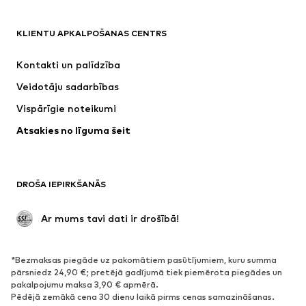
APĢĒRBI
KLIENTU APKALPOŠANAS CENTRS
Jaunumi
Šobrīd populāri
Kleitas
Džinsi
Kontakti un palīdzība
Krekli un topi
Bikses
Veidotāju sadarbības
Jakas
Džemperi un adījumi
Vispārīgie noteikumi
Apakšveļa
Blūzes un tunikas
Atsakies no līguma šeit
Mēteļi
Svārki
Peldkostīmi
Ikdienas džemperi
Žaketes
Kombinezoni un sarafāni
DROŠA IEPIRKŠANĀS
Lieli izmēri
Apģērbs grūtniecēm
Svinības
Ekskluzīvi
 Ar mums tavi dati ir drošībā!
Pārstrāde
*Bezmaksas piegāde uz pakomātiem pasūtījumiem, kuru summa
APAVI
pārsniedz 24,90 €; pretējā gadījumā tiek piemērota piegādes un
pakalpojumu maksa 3,90 € apmērā.
Jaunumi
Šobrīd populāri
Pēdējā zemākā cena 30 dienu laikā pirms cenas samazināšanas.