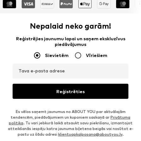
Nepalaid neko garām!
Reģistrējies jaunumu lapai un saņem ekskluzīvus
piedāvājumus
Sievietēm
Vīriešiem
Tava e-pasta adrese
Reģistrēties
Es vēlos saņemt jaunumus no ABOUT YOU par aktuālajām
tendencēm, piedāvājumiem un kuponiem saskaņā ar
Privātuma
politika
. Tu vari jebkurā laikā atsaukt savu piekrišanu, izmantojot
atteikšanās iespēju katra jaunuma biļetena beigās vai nosūtot e-
pastu uz šādu adresi
klientuapkalposana@aboutyou.lv
.