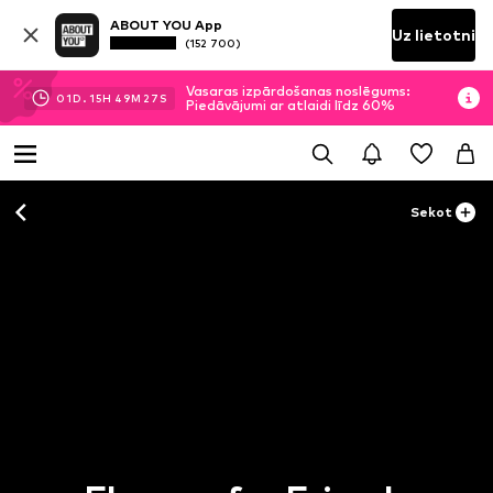
ABOUT YOU App
Uz lietotni
(152 700)
Vasaras izpārdošanas noslēgums:
01
D.
15
H
49
M
27
S
Piedāvājumi ar atlaidi līdz 60%
Sekot