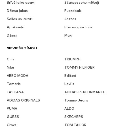
Brīvā laika apavi
Starpsezonu mēteļi
Džinsa jakas
Puszābaki
Šalles un lakati
Jostas
Apakšveļa
Preces sportam
Džinsi
Maki
SIEVIEŠU ZĪMOLI
Only
TRIUMPH
Nike
TOMMY HILFIGER
VERO MODA
Edited
Tamaris
Levi's
LASCANA
ADIDAS PERFORMANCE
ADIDAS ORIGINALS
Tommy Jeans
PUMA
ALDO
GUESS
SKECHERS
Crocs
TOM TAILOR