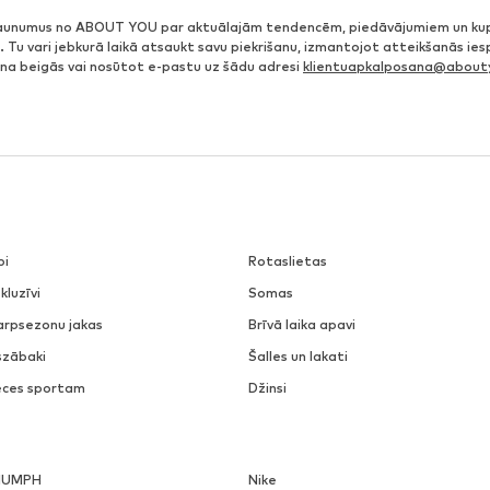
jaunumus no ABOUT YOU par aktuālajām tendencēm, piedāvājumiem un ku
. Tu vari jebkurā laikā atsaukt savu piekrišanu, izmantojot atteikšanās ie
ena beigās vai nosūtot e-pastu uz šādu adresi
klientuapkalposana@abouty
pi
Rotaslietas
kluzīvi
Somas
arpsezonu jakas
Brīvā laika apavi
szābaki
Šalles un lakati
eces sportam
Džinsi
IUMPH
Nike