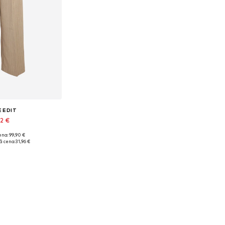
 EDIT
92 €
na: 99,90 €
izmēri: 42
 cena:
31,96 €
t grozam