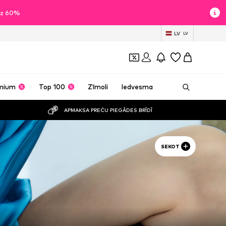
īdz 60%
LV
LV
mium
Top 100
Zīmoli
Iedvesma
APMAKSA PREČU PIEGĀDES BRĪDĪ
SEKOT