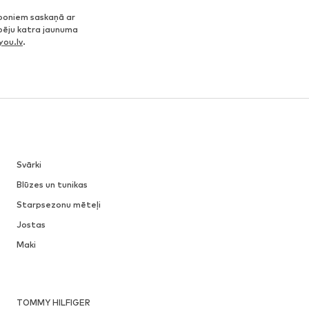
poniem saskaņā ar
spēju katra jaunuma
ou.lv
.
Svārki
Blūzes un tunikas
Starpsezonu mēteļi
Jostas
Maki
TOMMY HILFIGER