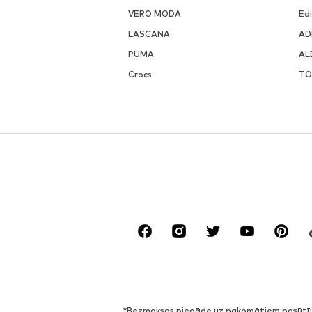
VERO MODA
Ed
LASCANA
AD
PUMA
AL
Crocs
TO
*Bezmaksas piegāde uz pakomātiem pasūtīju