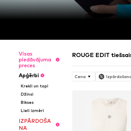
Visas
ROUGE EDIT tiešsais
piedāvājuma
preces
Apģērbi
Cena
Izpārdošan
Krekli un topi
Džinsi
Bikses
Lieli izmēri
IZPĀRDOŠA
NA