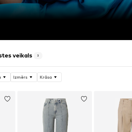
tes veikals
3
a
Izmērs
Krāsa