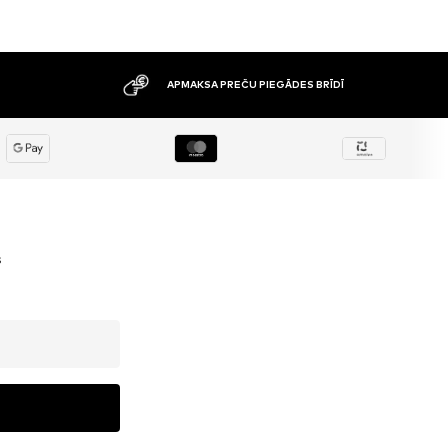
APMAKSA PREČU PIEGĀDES BRĪDĪ
s