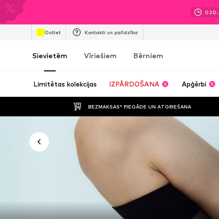
02
D.
Outlet
Kontakti un palīdzība
Sievietēm
Vīriešiem
Bērniem
Limitētas kolekcijas
IZPĀRDOŠANA
Apģērbi
BEZMAKSAS* PIEGĀDE UN ATGRIEŠANA