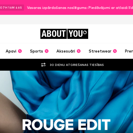
Vasaras izpārdošanas noslēgums: Piedāvājumi ar atlaidi l
07
H
16
M
45
S
ABOUT
YOU
Apavi
Sports
Aksesuāri
Streetwear
Pre
30 DIENU ATGRIEŠANAS TIESĪBAS