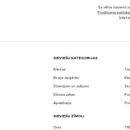
Es vēlos saņemt 
Privātuma politika
biļet
SIEVIEŠU KATEGORIJAS
Kleitas
To
Biroja apģērbs
Eks
Džemperi un adījumi
St
Džinsa jakas
Pu
Apakšveļa
Pr
SIEVIEŠU ZĪMOLI
Only
TR