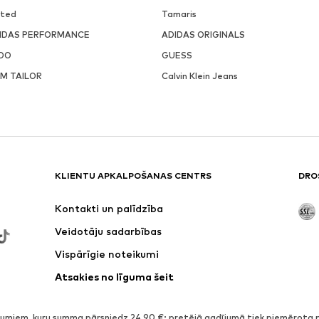
ited
Tamaris
IDAS PERFORMANCE
ADIDAS ORIGINALS
DO
GUESS
M TAILOR
Calvin Klein Jeans
KLIENTU APKALPOŠANAS CENTRS
DRO
Kontakti un palīdzība
Veidotāju sadarbības
Vispārīgie noteikumi
Atsakies no līguma šeit
miem, kuru summa pārsniedz 24,90 €; pretējā gadījumā tiek piemērota 