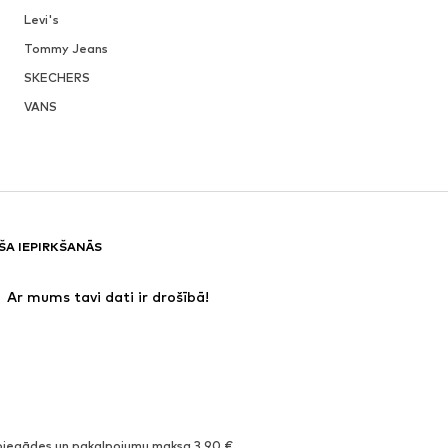
Levi's
Tommy Jeans
SKECHERS
VANS
ŠA IEPIRKŠANĀS
 Ar mums tavi dati ir drošībā!
piegādes un pakalpojumu maksa 3,90 €