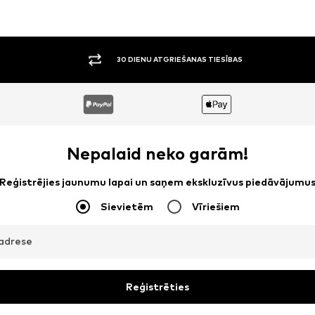
30 DIENU ATGRIEŠANAS TIESĪBAS
Nepalaid neko garām!
Reģistrējies jaunumu lapai un saņem ekskluzīvus piedāvājumu
Sievietēm
Vīriešiem
adrese
Reģistrēties