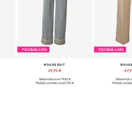
PIEDĀVĀJUMS
PIEDĀVĀJUMS
ROUGE EDIT
ROUGE
29,93 €
67,
Sākotnējā cena: 79,90 €
Sākotnējā ce
Pieejams daudzos izmēros
Pieejamie 
Pēdējā zemākā cena:
27,93 €
Pēdējā zemākā
Pievienot grozam
Pievieno