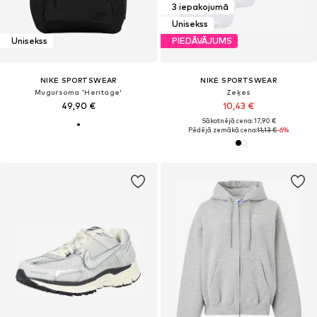
3 iepakojumā
Unisekss
Unisekss
PIEDĀVĀJUMS
NIKE SPORTSWEAR
NIKE SPORTSWEAR
Mugursoma 'Heritage'
Zeķes
49,90 €
10,43 €
Sākotnējā cena: 17,90 €
Pēdējā zemākā cena:
11,13 €
-6%