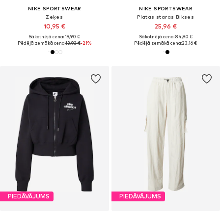
NIKE SPORTSWEAR
NIKE SPORTSWEAR
Zeķes
Platas staras Bikses
10,95 €
25,96 €
Sākotnējā cena: 19,90 €
Sākotnējā cena: 84,90 €
Pēdējā zemākā cena:
13,93 €
-21%
Pēdējā zemākā cena:
23,16 €
PIEDĀVĀJUMS
PIEDĀVĀJUMS