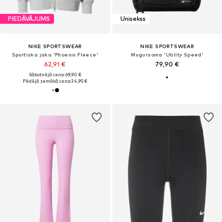
PIEDĀVĀJUMS
Unisekss
NIKE SPORTSWEAR
NIKE SPORTSWEAR
Sportiska jaka 'Phoenix Fleece'
Mugursoma 'Utility Speed'
62,91 €
79,90 €
Sākotnējā cena: 69,90 €
Pēdējā zemākā cena:
34,95 €