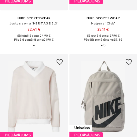
PIEDĀVĀJUMS
PIEDĀVĀJUMS
NIKE SPORTSWEAR
NIKE SPORTSWEAR
Jostas soma 'HERITAGE 2.0'
Naģene 'Club'
22,41 €
25,11 €
Sākotnējā cena: 24,90 €
Sākotnējā cena: 27,90 €
Pēdējā zemākā cena:
21,90 €
Pēdējā zemākā cena:
25,11 €
Unisekss
PIEDĀVĀJUMS
PIEDĀVĀJUMS