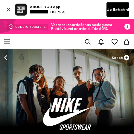
ABOUT YOU App
Uz lietotni
(152 700)
Vasaras izpārdošanas noslēgums:
03
D.
10
H
06
M
30
S
Piedāvājumi ar atlaidi līdz 60%
Sekot