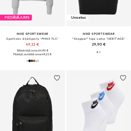
PIEDĀVĀJUMS
Unisekss
NIKE SPORTSWEAR
NIKE SPORTSWEAR
Sportisks džemperis 'PHNX FLC'
"Shopper" tipa soma 'HERITAGE'
49,22 €
29,90 €
Sākotnējā cena: 64,90 €
Pēdējā zemākā cena:
49,22 €
+
1