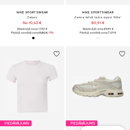
NIKE SPORTSWEAR
NIKE SPORTSWEAR
Zeķes
Zemie brīvā laika apavi 'Alta'
No 10,43 €
80,91 €
Sākotnējā cena: 17,90 €
Sākotnējā cena: 89,90 €
Pēdējā zemākā cena:
11,82 €
-11%
Pēdējā zemākā cena:
71,91 €
PIEDĀVĀJUMS
PIEDĀVĀJUMS