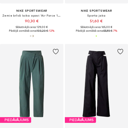
NIKE SPORTSWEAR
NIKE SPORTSWEAR
Zemie brīvā laika apavi 'Air Force 1 Retro Premium'
Sporta jaka
90,30 €
51,60 €
Sākotnējā cena: 129,00 €
Sākotnējā cena: 165,00 €
Pēdējā zemākā cena:
103,20 €
-12%
Pēdējā zemākā cena:
55,93 €
-7%
PIEDĀVĀJUMS
PIEDĀVĀJUMS