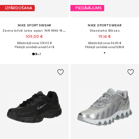
IZPĀRDOŠANA
PIEDĀVĀJUMS
NIKE SPORTSWEAR
NIKE SPORTSWEAR
Zemie brīvā laika apavi 'AIR MAX MOTO 2K'
Standarta Bikses
109,00 €
19,16 €
Sākotnējā cena: 129,00 €
Sākotnējā cena: 54,90 €
Pēdējā zemākā cena:
67,41 €
Pēdējā zemākā cena:
15,96 €
+
7