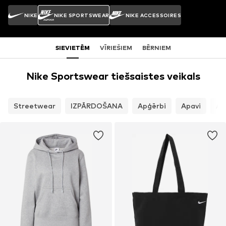
NIKE
NIKE SPORTSWEAR
NIKE ACCESSOIRES
SIEVIETĒM
VĪRIEŠIEM
BĒRNIEM
Nike Sportswear tiešsaistes veikals
Streetwear
IZPĀRDOŠANA
Apģērbi
Apavi
Ak