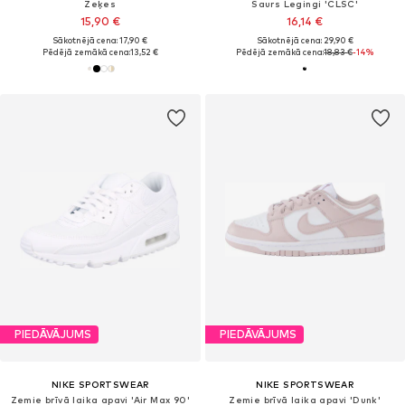
Zeķes
Šaurs Legingi 'CLSC'
15,90 €
16,14 €
Sākotnējā cena: 17,90 €
Sākotnējā cena: 29,90 €
Pēdējā zemākā cena:
13,52 €
Pēdējā zemākā cena:
18,83 €
-14%
PIEDĀVĀJUMS
PIEDĀVĀJUMS
NIKE SPORTSWEAR
NIKE SPORTSWEAR
Zemie brīvā laika apavi 'Air Max 90'
Zemie brīvā laika apavi 'Dunk'