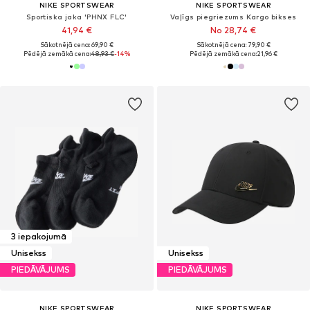
NIKE SPORTSWEAR
NIKE SPORTSWEAR
Sportiska jaka 'PHNX FLC'
Vaļīgs piegriezums Kargo bikses
41,94 €
No 28,74 €
Sākotnējā cena: 69,90 €
Sākotnējā cena: 79,90 €
Pēdējā zemākā cena:
48,93 €
-14%
Pēdējā zemākā cena:
21,96 €
3 iepakojumā
Unisekss
Unisekss
PIEDĀVĀJUMS
PIEDĀVĀJUMS
NIKE SPORTSWEAR
NIKE SPORTSWEAR