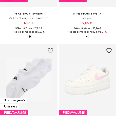
NIKE SPORTSWEAR
NIKE SPORTSWEAR
Zeķes 'Everyday Essential'
Zeķes
12,51 €
9,85 €
Sākotnējā cena: 17,90 €
Sākotnējā cena: 17,90 €
Pēdējā zemākā cena:
7,57 €
Pēdējā zemākā cena:
12,53 €
-21%
3 iepakojumā
Unisekss
PIEDĀVĀJUMS
PIEDĀVĀJUMS