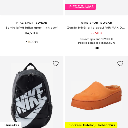
PIEDĀVĀJUMS
NIKE SPORTSWEAR
NIKE SPORTSWEAR
Zemie brīvā laika apavi 'Initiator'
Zemie brīvā laika apavi 'AIR MAX DN8'
84,90 €
55,60 €
Sākotnējā cena: 189,00 €
+
9
Pēdējā zemākā cena:
55,60 €
Unisekss
Snīkeru kolekciju kalendārs