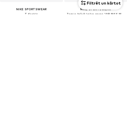
Filtrēt un kārtot
NIKE SPORTSWEAR
NIKE SPORTSWEAR
T-Krekls
Zemie brīvā laika apavi 'AIR MAX MOTO 2K'
12,54 €
74,75 €
Sākotnējā cena: 34,90 €
Sākotnējā cena: 139,00 €
Pēdējā zemākā cena:
14,63 €
-14%
Pēdējā zemākā cena:
75,92 €
-1%
6 iepakojumā
IZPĀRDOŠANA
Unisekss