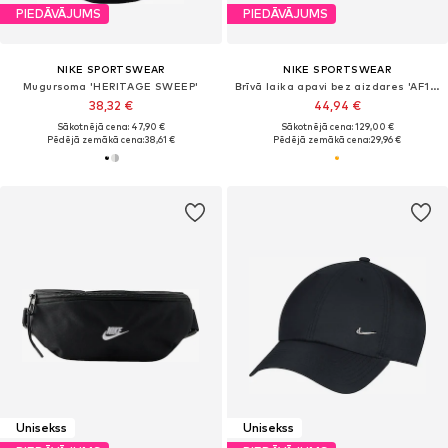
PIEDĀVĀJUMS
PIEDĀVĀJUMS
NIKE SPORTSWEAR
NIKE SPORTSWEAR
Mugursoma 'HERITAGE SWEEP'
Brīvā laika apavi bez aizdares 'AF1 LOVER XX'
38,32 €
44,94 €
Sākotnējā cena: 47,90 €
Sākotnējā cena: 129,00 €
Pēdējā zemākā cena:
38,61 €
Pēdējā zemākā cena:
29,96 €
Unisekss
Unisekss