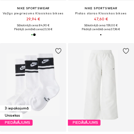
NIKE SPORTSWEAR
NIKE SPORTSWEAR
Vaļīgs piegriezums Klasiskas bikses
Platas staras Klasiskas bikses
29,94 €
47,60 €
Sākotnējā cena: 84,90 €
Sākotnējā cena: 159,00 €
Pēdējā zemākā cena:
23,16 €
Pēdējā zemākā cena:
37,96 €
3 iepakojumā
Unisekss
PIEDĀVĀJUMS
PIEDĀVĀJUMS