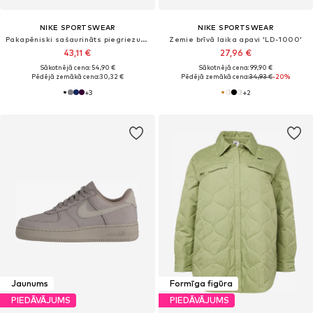
NIKE SPORTSWEAR
NIKE SPORTSWEAR
Pakapēniski sašaurināts piegriezums Bikses 'Phoenix'
Zemie brīvā laika apavi 'LD-1000'
43,11 €
27,96 €
Sākotnējā cena: 54,90 €
Sākotnējā cena: 99,90 €
Pēdējā zemākā cena:
30,32 €
Pēdējā zemākā cena:
34,93 €
-20%
+
3
+
2
Jaunums
Formīga figūra
PIEDĀVĀJUMS
PIEDĀVĀJUMS