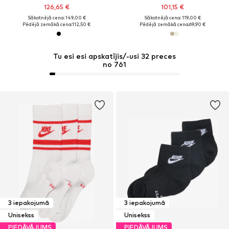
126,65 €
101,15 €
Sākotnējā cena: 149,00 €
Sākotnējā cena: 119,00 €
Pēdējā zemākā cena:
112,50 €
Pēdējā zemākā cena:
69,90 €
Tu esi esi apskatījis/-usi 32 preces
no 761
3 iepakojumā
3 iepakojumā
Unisekss
Unisekss
PIEDĀVĀJUMS
PIEDĀVĀJUMS