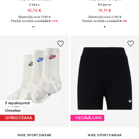
Zeķes
Naģene
10,74 €
19,71 €
Sākotnējā cena: 17,90 €
Sākotnējā cena: 27,90 €
Pēdējā zemākā cena:
12,53 €
-14%
Pēdējā zemākā cena:
21,17 €
-6%
3 iepakojumā
Unisekss
IZPĀRDOŠANA
PIEDĀVĀJUMS
NIKE SPORTSWEAR
NIKE SPORTSWEAR