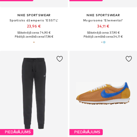
NIKE SPORTSWEAR
NIKE SPORTSWEAR
Sportisks džemperis 'ESSTL'
Mugursoma 'Elemental'
23,96 €
34,11 €
Sākotnējā cena: 74,90 €
Sākotnējā cena: 37,90 €
Pēdējā zemākā cena:
17,96 €
Pēdējā zemākā cena:
34,11 €
PIEDĀVĀJUMS
PIEDĀVĀJUMS