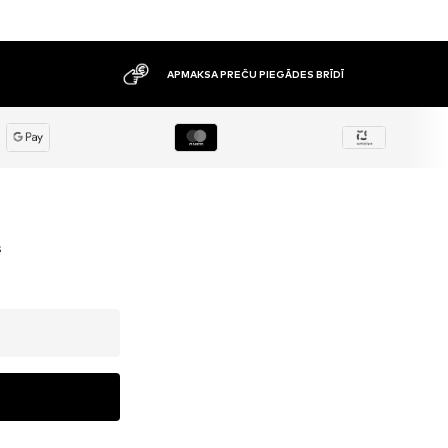
APMAKSA PREČU PIEGĀDES BRĪDĪ
s