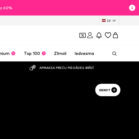
īdz 60%
LV
LV
mium
Top 100
Zīmoli
Iedvesma
APMAKSA PREČU PIEGĀDES BRĪDĪ
SEKOT