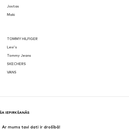
Jostas
Maki
TOMMY HILFIGER
Levi's
Tommy Jeans
SKECHERS
VANS
ŠA IEPIRKŠANĀS
 Ar mums tavi dati ir drošībā!