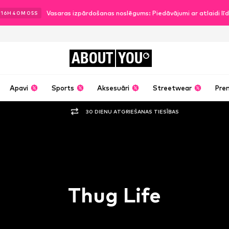
Vasaras izpārdošanas noslēgums: Piedāvājumi ar atlaidi l
16
H
40
M
05
S
ABOUT
YOU
Apavi
Sports
Aksesuāri
Streetwear
Pre
30 DIENU ATGRIEŠANAS TIESĪBAS
Thug Life