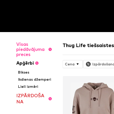
Visas
Thug Life tiešsaistes
piedāvājuma
preces
Apģērbi
Cena
Izpārdošan
Bikses
Ikdienas džemperi
Lieli izmēri
IZPĀRDOŠA
NA