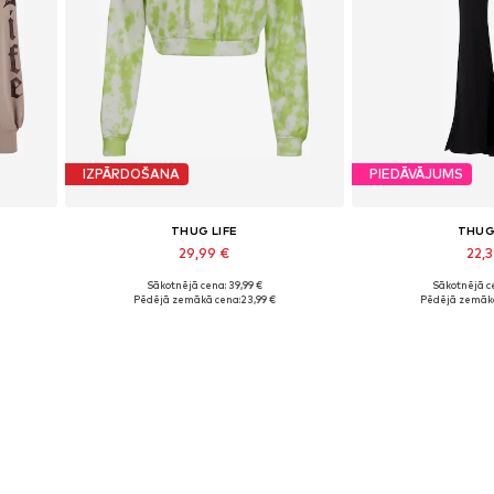
IZPĀRDOŠANA
PIEDĀVĀJUMS
THUG LIFE
THUG
29,99 €
22,
Sākotnējā cena: 39,99 €
Sākotnējā ce
Pieejamie izmēri: L
Pieejamie 
Pēdējā zemākā cena:
23,99 €
Pēdējā zemākā
Pievienot grozam
Pievieno