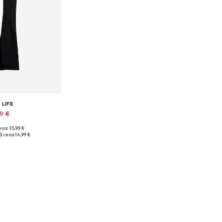
 LIFE
39 €
na: 35,99 €
izmēri: 44
 cena:
14,99 €
t grozam