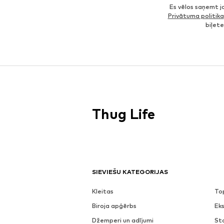
Es vēlos saņemt 
Privātuma politika
biļet
Thug Life
SIEVIEŠU KATEGORIJAS
Kleitas
To
Biroja apģērbs
Eks
Džemperi un adījumi
St