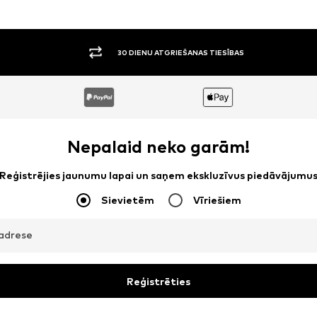
30 DIENU ATGRIEŠANAS TIESĪBAS
Nepalaid neko garām!
Reģistrējies jaunumu lapai un saņem ekskluzīvus piedāvājumu
Sievietēm
Vīriešiem
adrese
Reģistrēties