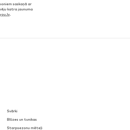
poniem saskaņā ar
spēju katra jaunuma
ou.lv
.
Svārki
Blūzes un tunikas
Starpsezonu mēteļi