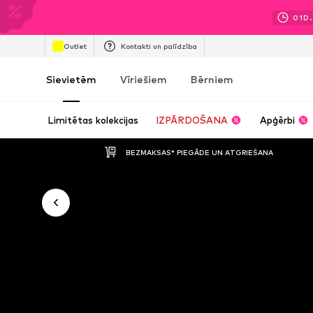
01
D.
Outlet
Kontakti un palīdzība
Sievietēm
Vīriešiem
Bērniem
Limitētas kolekcijas
IZPĀRDOŠANA
Apģērbi
BEZMAKSAS* PIEGĀDE UN ATGRIEŠANA