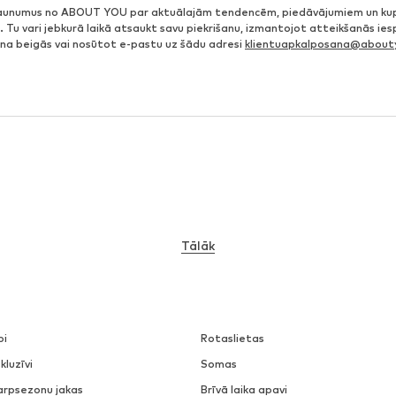
jaunumus no ABOUT YOU par aktuālajām tendencēm, piedāvājumiem un ku
. Tu vari jebkurā laikā atsaukt savu piekrišanu, izmantojot atteikšanās ie
ena beigās vai nosūtot e-pastu uz šādu adresi
klientuapkalposana@abouty
Tālāk
pi
Rotaslietas
kluzīvi
Somas
arpsezonu jakas
Brīvā laika apavi