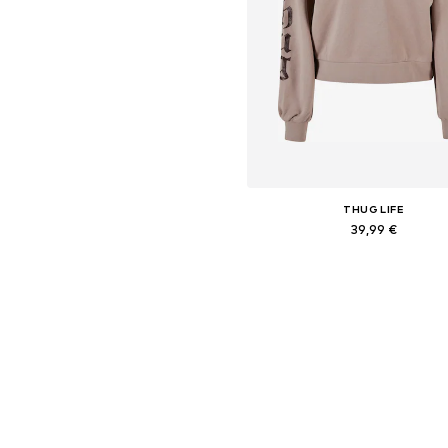
THUG LIFE
39,99 €
Pieejamie izmēri: XL
Pievienot grozam