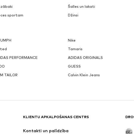
szābaki
Šalles un lakati
eces sportam
Džinsi
IUMPH
Nike
ited
Tamaris
IDAS PERFORMANCE
ADIDAS ORIGINALS
DO
GUESS
M TAILOR
Calvin Klein Jeans
KLIENTU APKALPOŠANAS CENTRS
DRO
Kontakti un palīdzība