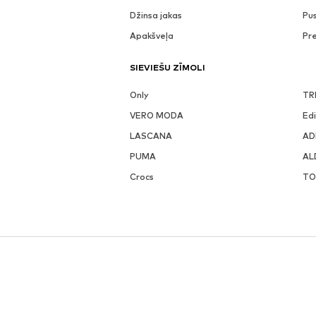
Džinsa jakas
Pu
Apakšveļa
Pr
SIEVIEŠU ZĪMOLI
Only
TR
VERO MODA
Ed
LASCANA
AD
PUMA
AL
Crocs
TO