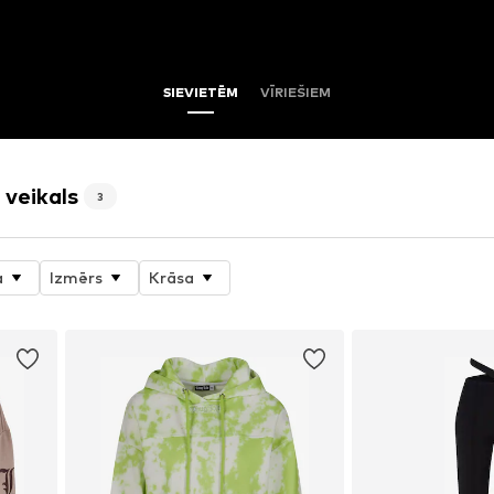
SIEVIETĒM
VĪRIEŠIEM
 veikals
3
a
Izmērs
Krāsa