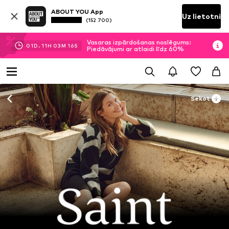
ABOUT YOU App
Uz lietotni
(152 700)
Vasaras izpārdošanas noslēgums:
01
D.
11
H
03
M
14
S
Piedāvājumi ar atlaidi līdz 60%
Sekot