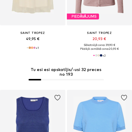
PIEDĀVĀJUMS
SAINT TROPEZ
SAINT TROPEZ
49,95 €
20,93 €
Sākotnējā cena: 39,90 €
+
1
Pēdējā zemākā cena:
20,93 €
+
2
Tu esi esi apskatījis/-usi 32 preces
no 193