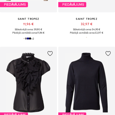
PIEDĀVĀJUMS
PIEDĀVĀJUMS
SAINT TROPEZ
SAINT TROPEZ
11,96 €
32,97 €
Sākotnējā cena: 39,90 €
Sākotnējā cena: 54,95 €
Pēdējā zemākā cena:
11,96 €
Pēdējā zemākā cena:
32,97 €
+
2
PIEDĀVĀJUMS
PIEDĀVĀJUMS