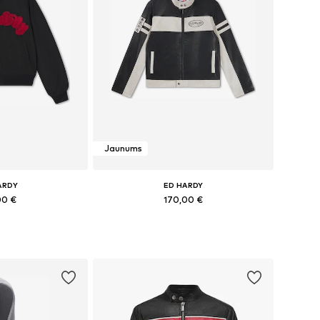
Jaunums
ARDY
ED HARDY
00 €
170,00 €
 XXS, XS, S, M-L
Pieejamie izmēri: XS, S, M, L
t grozam
Pievienot grozam