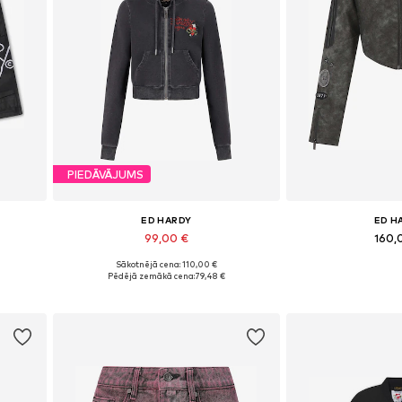
PIEDĀVĀJUMS
ED HARDY
ED H
99,00 €
160,
Sākotnējā cena: 110,00 €
 30-31
Pieejamie izmēri: XXS, XS, S, M-L
Pieejamie izmēr
Pēdējā zemākā cena:
79,48 €
Pievienot grozam
Pievieno