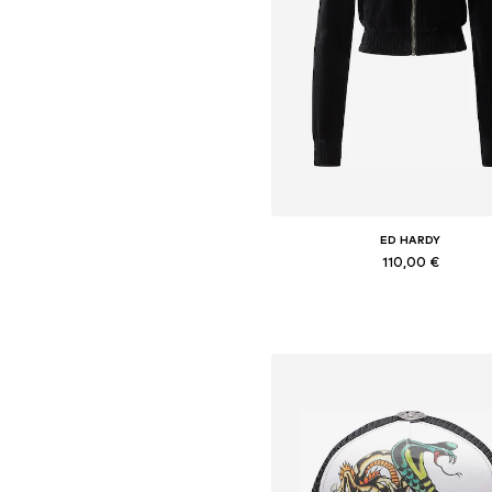
ED HARDY
110,00 €
Pieejamie izmēri: XS, S, M, L
Pievienot grozam