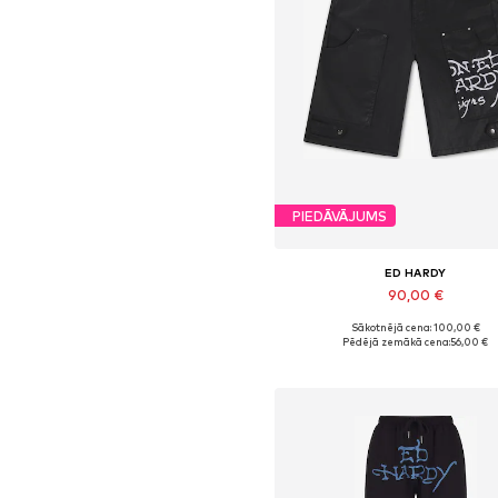
PIEDĀVĀJUMS
ED HARDY
90,00 €
Sākotnējā cena: 100,00 €
Pieejamie izmēri: 25-26, 27-28, 29,
Pēdējā zemākā cena:
56,00 €
Pievienot grozam