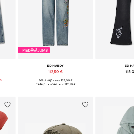
PIEDĀVĀJUMS
ED HARDY
ED H
112,50 €
118,
%
Sākotnējā cena: 125,00 €
 30-31
Pieejamie izmēri: 25-26, 27-28, 29, 30-31
Pieejamie izmēri: 25-
Pēdējā zemākā cena:
112,50 €
Pievienot grozam
Pievieno