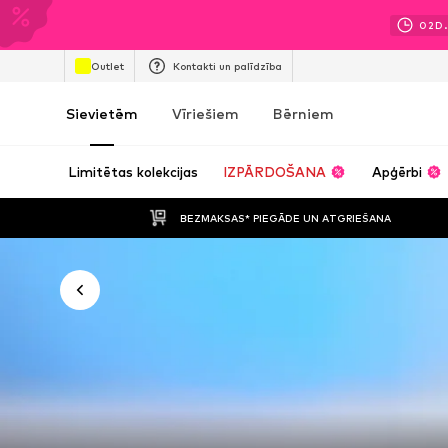
02
D.
Outlet
Kontakti un palīdzība
Sievietēm
Vīriešiem
Bērniem
Limitētas kolekcijas
IZPĀRDOŠANA
Apģērbi
BEZMAKSAS* PIEGĀDE UN ATGRIEŠANA