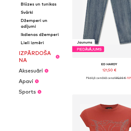
Blūzes un tunikas
Svārki
Džemperi un
adījumi
Ikdienas džemperi
Jaunums
Lieli izmēri
PIEDĀVĀJUMS
IZPĀRDOŠA
NA
ED HARDY
Aksesuāri
121,50 €
Pēdējā zemākā cena:
135,00 €
-10
Apavi
Pieejamie izmēri: 25-26, 27-28, 29,
Pievienot grozam
Sports