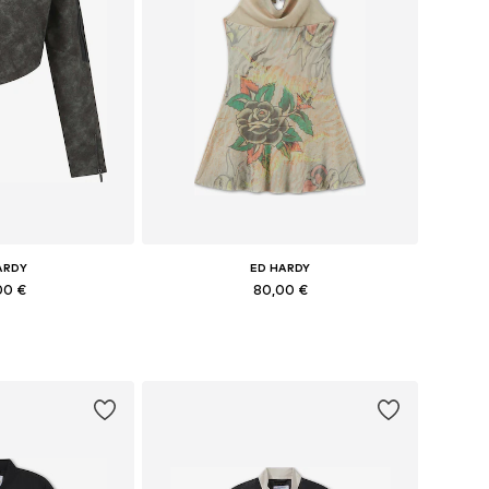
ARDY
ED HARDY
00 €
80,00 €
i: XS, S, M, L
Pieejamie izmēri: 34, 36, 38-40
t grozam
Pievienot grozam