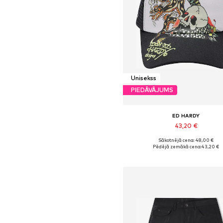
Unisekss
PIEDĀVĀJUMS
ED HARDY
43,20 €
Sākotnējā cena: 48,00 €
Pieejamie izmēri: 55-60
Pēdējā zemākā cena:
43,20 €
Pievienot grozam