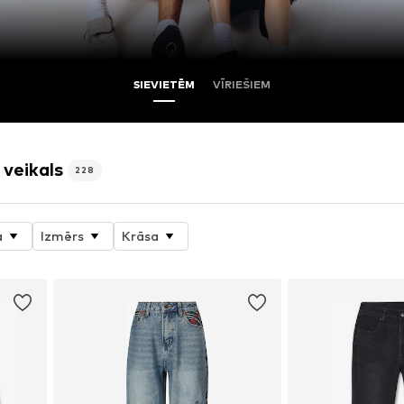
SIEVIETĒM
VĪRIEŠIEM
 veikals
228
a
Izmērs
Krāsa