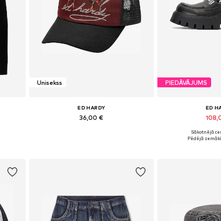
Unisekss
PIEDĀVĀJUMS
ED HARDY
ED H
36,00 €
108,
Sākotnējā ce
Pieejamie izmēri: 55-60
Pieejamie izmēri: 36
Pēdējā zemākā
Pievienot grozam
Pievieno