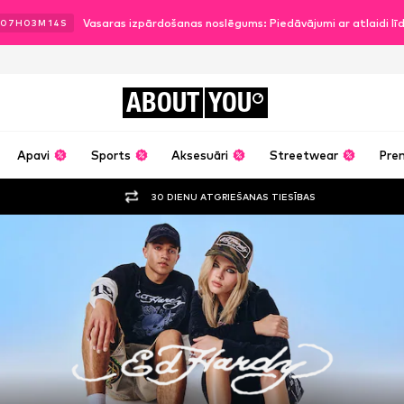
Vasaras izpārdošanas noslēgums: Piedāvājumi ar atlaidi l
07
H
03
M
12
S
ABOUT
YOU
Apavi
Sports
Aksesuāri
Streetwear
Pre
30 DIENU ATGRIEŠANAS TIESĪBAS