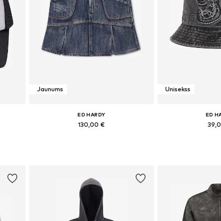
Jaunums
Unisekss
ED HARDY
ED H
130,00 €
39,
Pieejamie izmēri: 34, 36, 38, 40
Pieejamie iz
Pievienot grozam
Pievieno