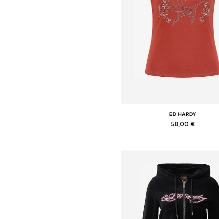
ED HARDY
58,00 €
Pieejamie izmēri: XS, S, M, L
Pievienot grozam