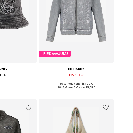
PIEDĀVĀJUMS
ARDY
ED HARDY
00 €
139,50 €
Sākotnējā cena: 155,00 €
mēri: 55-60
Pieejamie izmēri: XS, S, M, L
Pēdējā zemākā cena:
59,29 €
t grozam
Pievienot grozam