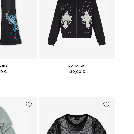
ARDY
ED HARDY
00 €
130,00 €
26, 27-28, 29, 30-31
Pieejamie izmēri: XXS, XS, S, M-L
t grozam
Pievienot grozam