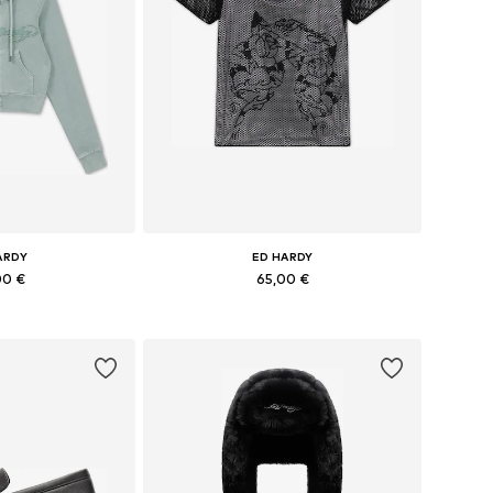
ARDY
ED HARDY
00 €
65,00 €
i: XS, S, M, L
Pieejamie izmēri: XS, S, M, L
t grozam
Pievienot grozam