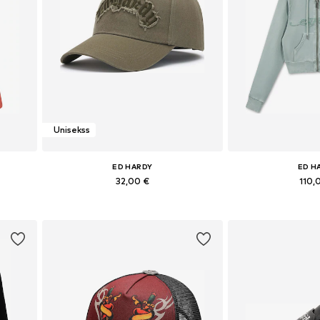
Unisekss
ED HARDY
ED H
32,00 €
110,
Pieejamie izmēri: 55-60
Pieejamie izmēr
Pievienot grozam
Pievieno