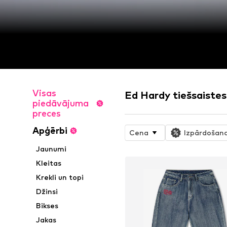
Visas
Ed Hardy tiešsaistes
piedāvājuma
preces
Apģērbi
Cena
Izpārdošan
Jaunumi
Kleitas
Krekli un topi
Džinsi
Bikses
Jakas