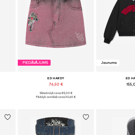
PIEDĀVĀJUMS
Jaunums
ED HARDY
ED H
76,50 €
155,
Sākotnējā cena: 85,00 €
8-40
Pieejamie izmēri: 32, 36, 38-40
Pieejamie izmēri:
Pēdējā zemākā cena:
30,60 €
Pievienot grozam
Pievieno