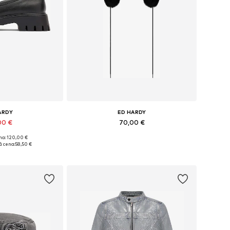
ARDY
ED HARDY
00 €
70,00 €
na: 120,00 €
, 37, 38, 39, 40, 41
Pieejamie izmēri: 55-60
 cena:
58,50 €
t grozam
Pievienot grozam