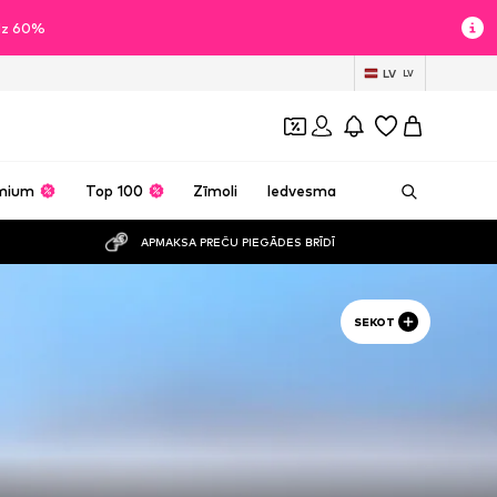
īdz 60%
LV
LV
mium
Top 100
Zīmoli
Iedvesma
APMAKSA PREČU PIEGĀDES BRĪDĪ
SEKOT