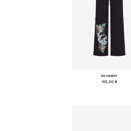
ED HARDY
105,00 €
Pieejamie izmēri: 32, 34, 36, 3
Pievienot grozam