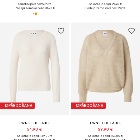
Sākotnējā cena: 99,90 €
Sākotnējā cena: 99,90 €
Pēdējā zemākā cena:
31,92 €
Pēdējā zemākā cena:
31,92 €
IZPĀRDOŠANA
IZPĀRDOŠANA
TWNS THE LABEL
TWNS THE LABEL
54,90 €
59,90 €
Sākotnējā cena: 139,00 €
Sākotnējā cena: 155,00 €
Pēdējā zemākā cena:
43,92 €
Pēdējā zemākā cena:
47,92 €