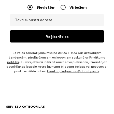
Sievietēm
Vīriešiem
Tava e-pasta adrese
Reģistrēties
Es vēlos saņemt jaunumus no ABOUT YOU par aktuālajām
tendencēm, piedāvājumiem un kuponiem saskaņā ar
Privātuma
politika
. Tu vari jebkurā laikā atsaukt savu piekrišanu, izmantojot
atteikšanās iespēju katra jaunuma biļetena beigās vai nosūtot e-
pastu uz šādu adresi
klientuapkalposana@aboutyou.lv
.
SIEVIEŠU KATEGORIJAS