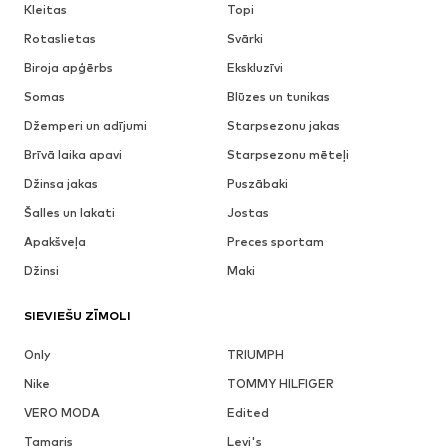
Kleitas
Topi
Rotaslietas
Svārki
Biroja apģērbs
Ekskluzīvi
Somas
Blūzes un tunikas
Džemperi un adījumi
Starpsezonu jakas
Brīvā laika apavi
Starpsezonu mēteļi
Džinsa jakas
Puszābaki
Šalles un lakati
Jostas
Apakšveļa
Preces sportam
Džinsi
Maki
SIEVIEŠU ZĪMOLI
Only
TRIUMPH
Nike
TOMMY HILFIGER
VERO MODA
Edited
Tamaris
Levi's