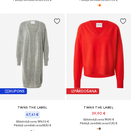
KUPONS
IZPĀRDOŠANA
TWNS THE LABEL
TWNS THE LABEL
39,90 €
67,41 €
Sākotnējā cena: 99,90 €
Sākotnējā cena: 189,00 €
Pēdējā zemākā cena:
31,92 €
Pēdējā zemākā cena:
59,92 €