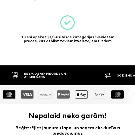
Tu esi apskatījis/ -usi visas kategorijas Sievietēm
preces, kas atbilst taviem izvēlētajiem filtriem
BEZMAKSAS* PIEGĀDE UN
30 DIENU ATGRI
ATGRIEŠANA
Nepalaid neko garām!
Reģistrējies jaunumu lapai un saņem ekskluzīvus
piedāvājumus