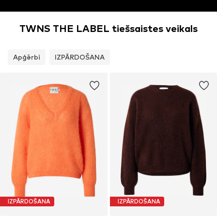
TWNS THE LABEL tiešsaistes veikals
Apģērbi
IZPĀRDOŠANA
IZPĀRDOŠANA
IZPĀRDOŠANA