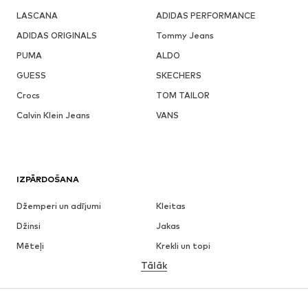
LASCANA
ADIDAS PERFORMANCE
ADIDAS ORIGINALS
Tommy Jeans
PUMA
ALDO
GUESS
SKECHERS
Crocs
TOM TAILOR
Calvin Klein Jeans
VANS
IZPĀRDOŠANA
Džemperi un adījumi
Kleitas
Džinsi
Jakas
Mēteļi
Krekli un topi
Tālāk
Bikses
Apakšveļa
Svārki
Blūzes un tunikas
Ikdienas džemperi
Žaketes