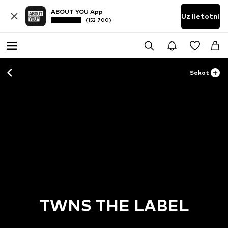
ABOUT YOU App
Uz lietotni
(152 700)
Sekot
TWNS THE LABEL