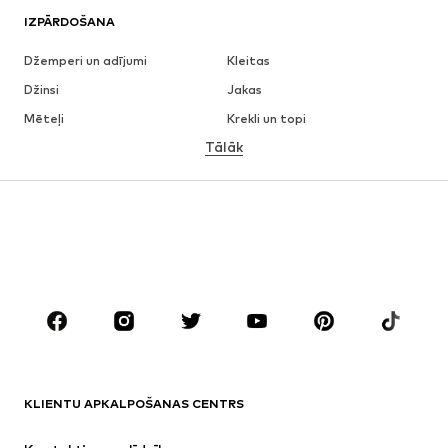
IZPĀRDOŠANA
Džemperi un adījumi
Kleitas
Džinsi
Jakas
Mēteļi
Krekli un topi
Tālāk
Bikses
Apakšveļa
Svārki
Blūzes un tunikas
Ikdienas džemperi
Žaketes
Peldkostīmi
Kombinezoni un sarafāni
Lieli izmēri
Apģērbs grūtniecēm
Apavi
Sports
Aksesuāri
Premium
APĢĒRBI
KLIENTU APKALPOŠANAS CENTRS
Jaunumi
Šobrīd populāri
Kleitas
Džinsi