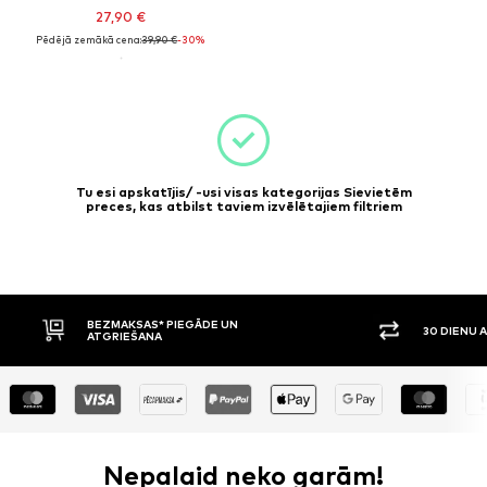
27,90 €
Pēdējā zemākā cena:
39,90 €
-30%
Tu esi apskatījis/ -usi visas kategorijas Sievietēm
preces, kas atbilst taviem izvēlētajiem filtriem
BEZMAKSAS* PIEGĀDE UN
30 DIENU 
ATGRIEŠANA
Nepalaid neko garām!