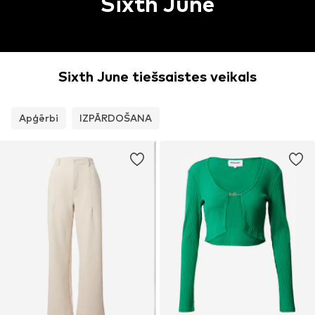
Sixth June
Sixth June tiešsaistes veikals
Apģērbi
IZPĀRDOŠANA