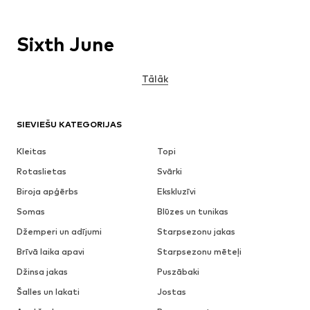
Sixth June
Tālāk
SIEVIEŠU KATEGORIJAS
Kleitas
Topi
Rotaslietas
Svārki
Biroja apģērbs
Ekskluzīvi
Somas
Blūzes un tunikas
Džemperi un adījumi
Starpsezonu jakas
Brīvā laika apavi
Starpsezonu mēteļi
Džinsa jakas
Puszābaki
Šalles un lakati
Jostas