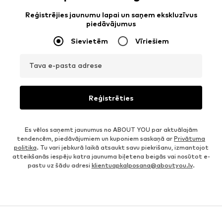
Reģistrējies jaunumu lapai un saņem ekskluzīvus
piedāvājumus
Sievietēm
Vīriešiem
Tava e-pasta adrese
Reģistrēties
Es vēlos saņemt jaunumus no ABOUT YOU par aktuālajām
tendencēm, piedāvājumiem un kuponiem saskaņā ar
Privātuma
politika
. Tu vari jebkurā laikā atsaukt savu piekrišanu, izmantojot
atteikšanās iespēju katra jaunuma biļetena beigās vai nosūtot e-
pastu uz šādu adresi
klientuapkalposana@aboutyou.lv
.