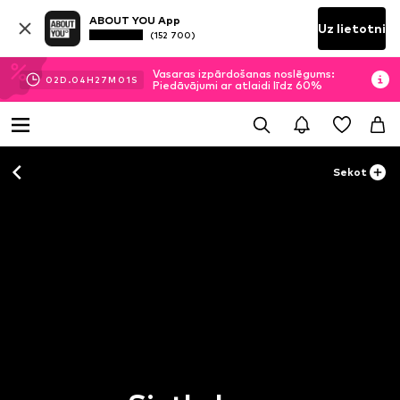
ABOUT YOU App
Uz lietotni
(152 700)
Vasaras izpārdošanas noslēgums:
02
D.
04
H
27
M
01
S
Piedāvājumi ar atlaidi līdz 60%
Sekot