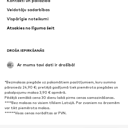
Kontakti un palīdzība
Krekli un topi
Bikses
Veidotāju sadarbības
Jakas
Džemperi un adījumi
Vispārīgie noteikumi
Apakšveļa
Blūzes un tunikas
Atsakies no līguma šeit
Mēteļi
Svārki
Peldkostīmi
Ikdienas džemperi
Žaketes
Kombinezoni un sarafāni
DROŠA IEPIRKŠANĀS
Lieli izmēri
Apģērbs grūtniecēm
Svinības
Ekskluzīvi
 Ar mums tavi dati ir drošībā!
Pārstrāde
*Bezmaksas piegāde uz pakomātiem pasūtījumiem, kuru summa
APAVI
pārsniedz 24,90 €; pretējā gadījumā tiek piemērota piegādes un
pakalpojumu maksa 3,90 € apmērā.
Jaunumi
Šobrīd populāri
Pēdējā zemākā cena 30 dienu laikā pirms cenas samazināšanas.
****Bez maksas no visiem tīkliem Latvijā. Par zvaniem no ārzemēm
Brīvā laika apavi
Puszābaki
var tikt piemērota maksa.
Augstpapēžu apavi
Zābaki
******Visas cenas norādītas ar PVN.
Sandales
Kurpes
Sporta apavi
Laiviņas