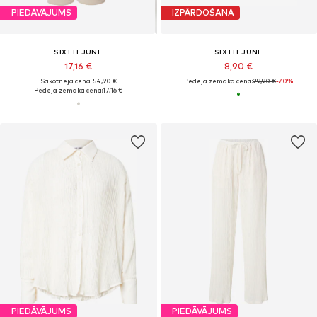
PIEDĀVĀJUMS
IZPĀRDOŠANA
SIXTH JUNE
SIXTH JUNE
17,16 €
8,90 €
Sākotnējā cena: 54,90 €
Pēdējā zemākā cena:
29,90 €
-70%
Pēdējā zemākā cena:
17,16 €
PIEDĀVĀJUMS
PIEDĀVĀJUMS