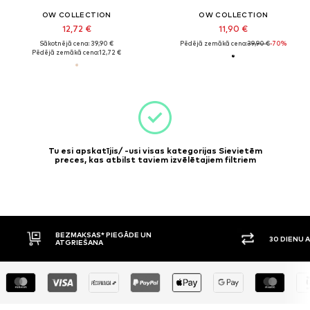
OW COLLECTION
OW COLLECTION
12,72 €
11,90 €
Sākotnējā cena: 39,90 €
Pēdējā zemākā cena:
39,90 €
-70%
Pēdējā zemākā cena:
12,72 €
Tu esi apskatījis/ -usi visas kategorijas Sievietēm
preces, kas atbilst taviem izvēlētajiem filtriem
BEZMAKSAS* PIEGĀDE UN
30 DIENU 
ATGRIEŠANA