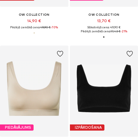
OW COLLECTION
OW COLLECTION
14,90 €
13,70 €
Pēdējā zemākā cena:
49,90 €
-70%
Sākotnējā cena: 49,90 €
Pēdējā zemākā cena:
17,43 €
-21%
PIEDĀVĀJUMS
IZPĀRDOŠANA