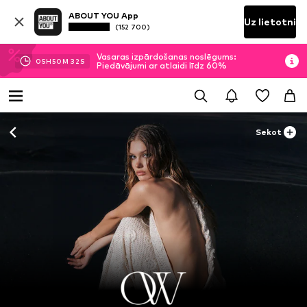
ABOUT YOU App
Uz lietotni
(152 700)
Vasaras izpārdošanas noslēgums:
05
H
50
M
32
S
Piedāvājumi ar atlaidi līdz 60%
Sekot