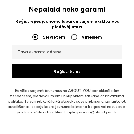
Nepalaid neko garām!
Reģistrējies jaunumu lapai un saņem ekskluzīvus
piedāvājumus
Sievietēm
Vīriešiem
Tava e-pasta adrese
Reģistrēties
Es vēlos saņemt jaunumus no ABOUT YOU par aktuālajām
tendencēm, piedāvājumiem un kuponiem saskaņā ar
Privātuma
politika
. Tu vari jebkurā laikā atsaukt savu piekrišanu, izmantojot
atteikšanās iespēju katra jaunuma biļetena beigās vai nosūtot e-
pastu uz šādu adresi
klientuapkalposana@aboutyou.lv
.