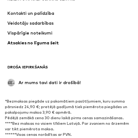
Kleitas
Džinsi
Kontakti un palīdzība
Krekli un topi
Bikses
Veidotāju sadarbības
Jakas
Džemperi un adījumi
Vispārīgie noteikumi
Apakšveļa
Blūzes un tunikas
Atsakies no līguma šeit
Mēteļi
Svārki
Peldkostīmi
Ikdienas džemperi
Žaketes
Kombinezoni un sarafāni
DROŠA IEPIRKŠANĀS
Lieli izmēri
Apģērbs grūtniecēm
Svinības
Ekskluzīvi
 Ar mums tavi dati ir drošībā!
Pārstrāde
*Bezmaksas piegāde uz pakomātiem pasūtījumiem, kuru summa
APAVI
pārsniedz 24,90 €; pretējā gadījumā tiek piemērota piegādes un
pakalpojumu maksa 3,90 € apmērā.
Jaunumi
Šobrīd populāri
Pēdējā zemākā cena 30 dienu laikā pirms cenas samazināšanas.
****Bez maksas no visiem tīkliem Latvijā. Par zvaniem no ārzemēm
Brīvā laika apavi
Puszābaki
var tikt piemērota maksa.
Augstpapēžu apavi
Zābaki
******Visas cenas norādītas ar PVN.