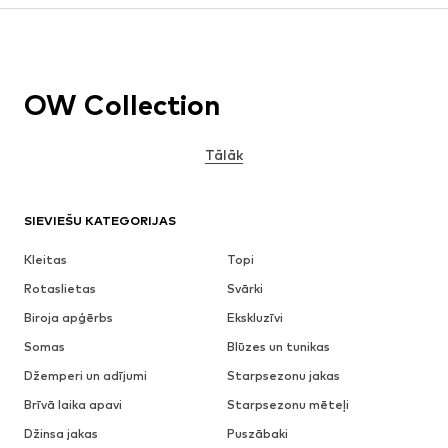
OW Collection
Tālāk
SIEVIEŠU KATEGORIJAS
Kleitas
Topi
Rotaslietas
Svārki
Biroja apģērbs
Ekskluzīvi
Somas
Blūzes un tunikas
Džemperi un adījumi
Starpsezonu jakas
Brīvā laika apavi
Starpsezonu mēteļi
Džinsa jakas
Puszābaki