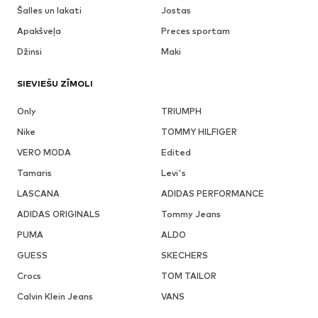
Šalles un lakati
Jostas
Apakšveļa
Preces sportam
Džinsi
Maki
SIEVIEŠU ZĪMOLI
Only
TRIUMPH
Nike
TOMMY HILFIGER
VERO MODA
Edited
Tamaris
Levi's
LASCANA
ADIDAS PERFORMANCE
ADIDAS ORIGINALS
Tommy Jeans
PUMA
ALDO
GUESS
SKECHERS
Crocs
TOM TAILOR
Calvin Klein Jeans
VANS