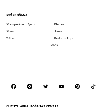
IZPĀRDOŠANA
Džemperi un adījumi
Kleitas
Džinsi
Jakas
Mēteļi
Krekli un topi
Tālāk
Bikses
Apakšveļa
Svārki
Blūzes un tunikas
Ikdienas džemperi
Žaketes
Peldkostīmi
Kombinezoni un sarafāni
Lieli izmēri
Apģērbs grūtniecēm
Apavi
Sports
Aksesuāri
Premium
APĢĒRBI
KLIENTU APKALPOŠANAS CENTRS
Jaunumi
Šobrīd populāri