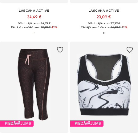
LASCANA ACTIVE
LASCANA ACTIVE
24,49 €
23,09 €
Sākotnējā cena: 34,99 €
Sākotnējā cena: 32,99 €
Pēdējā zemākā cena:
27,99 €
-12%
Pēdējā zemākā cena:
26,39 €
-12%
PIEDĀVĀJUMS
PIEDĀVĀJUMS