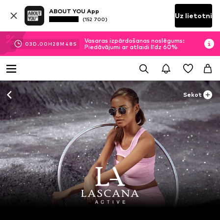
ABOUT YOU App
Uz lietotni
(152 700)
Vasaras izpārdošanas noslēgums:
03
D.
00
H
28
M
46
S
Piedāvājumi ar atlaidi līdz 60%
Sekot