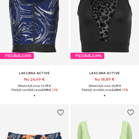
PIEDĀVĀJUMS
PIEDĀVĀJUMS
LASCANA ACTIVE
LASCANA ACTIVE
No 24,49 €
No 18,89 €
Sākotnējā cena: 34,99 €
Sākotnējā cena: 26,99 €
Pēdējā zemākā cena:
27,99 €
-12%
Pēdējā zemākā cena:
21,59 €
-12%