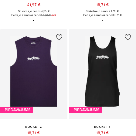
41,97 €
18,71 €
Sākotnējā cena: 59,95 €
Sākotnējā cena: 24,95 €
Pēdējā zemākā cena:
44,96 €
-6%
Pēdējā zemākā cena:
18,71 €
PIEDĀVĀJUMS
PIEDĀVĀJUMS
BUCKETZ
BUCKETZ
18,71 €
18,71 €