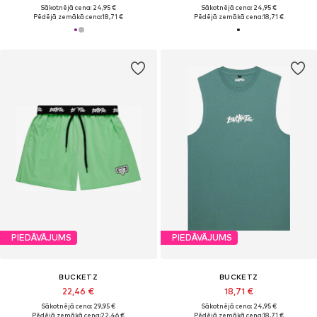
Sākotnējā cena: 24,95 €
Sākotnējā cena: 24,95 €
Pēdējā zemākā cena:
18,71 €
Pēdējā zemākā cena:
18,71 €
PIEDĀVĀJUMS
PIEDĀVĀJUMS
BUCKETZ
BUCKETZ
22,46 €
18,71 €
Sākotnējā cena: 29,95 €
Sākotnējā cena: 24,95 €
Pēdējā zemākā cena:
22,46 €
Pēdējā zemākā cena:
18,71 €