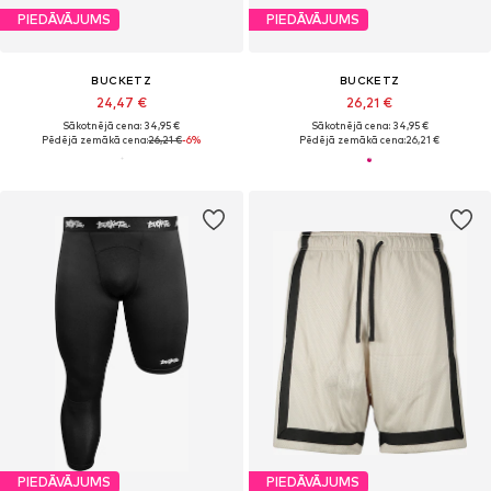
PIEDĀVĀJUMS
PIEDĀVĀJUMS
BUCKETZ
BUCKETZ
24,47 €
26,21 €
Sākotnējā cena: 34,95 €
Sākotnējā cena: 34,95 €
Pēdējā zemākā cena:
26,21 €
-6%
Pēdējā zemākā cena:
26,21 €
PIEDĀVĀJUMS
PIEDĀVĀJUMS