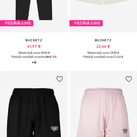
PIEDĀVĀJUMS
PIEDĀVĀJUMS
BUCKETZ
BUCKETZ
41,97 €
22,46 €
Sākotnējā cena: 59,95 €
Sākotnējā cena: 29,95 €
Pēdējā zemākā cena:
44,96 €
-6%
Pēdējā zemākā cena:
22,46 €