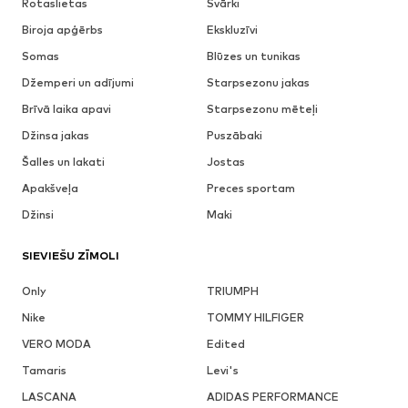
Rotaslietas
Svārki
Biroja apģērbs
Ekskluzīvi
Somas
Blūzes un tunikas
Džemperi un adījumi
Starpsezonu jakas
Brīvā laika apavi
Starpsezonu mēteļi
Džinsa jakas
Puszābaki
Šalles un lakati
Jostas
Apakšveļa
Preces sportam
Džinsi
Maki
SIEVIEŠU ZĪMOLI
Only
TRIUMPH
Nike
TOMMY HILFIGER
VERO MODA
Edited
Tamaris
Levi's
LASCANA
ADIDAS PERFORMANCE