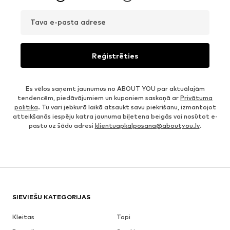
Tava e-pasta adrese
Reģistrēties
Es vēlos saņemt jaunumus no ABOUT YOU par aktuālajām
tendencēm, piedāvājumiem un kuponiem saskaņā ar
Privātuma
politika
. Tu vari jebkurā laikā atsaukt savu piekrišanu, izmantojot
atteikšanās iespēju katra jaunuma biļetena beigās vai nosūtot e-
pastu uz šādu adresi
klientuapkalposana@aboutyou.lv
.
SIEVIEŠU KATEGORIJAS
Kleitas
Topi