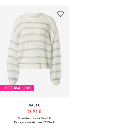
PIEDĀVĀJUMS
SÁLEA
23,94 €
Sākotnējā cena: 69,90 €
Pēdējā zemākā cena:
23,94 €