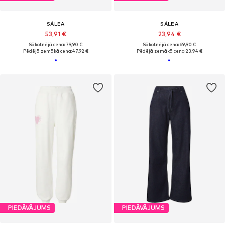
SÁLEA
SÁLEA
53,91 €
23,94 €
Sākotnējā cena: 79,90 €
Sākotnējā cena: 69,90 €
Pēdējā zemākā cena:
47,92 €
Pēdējā zemākā cena:
23,94 €
PIEDĀVĀJUMS
PIEDĀVĀJUMS