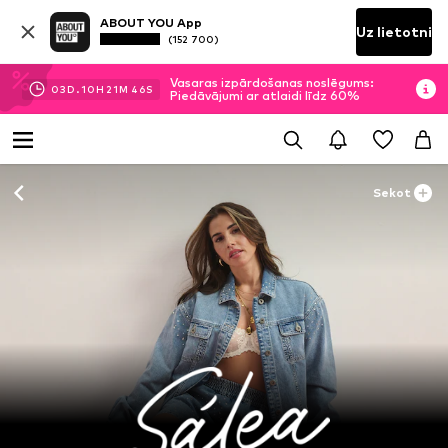
ABOUT YOU App
Uz lietotni
(152 700)
Vasaras izpārdošanas noslēgums:
03
D.
10
H
21
M
46
S
Piedāvājumi ar atlaidi līdz 60%
Sekot