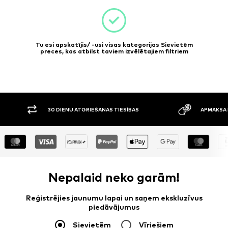
Tu esi apskatījis/ -usi visas kategorijas Sievietēm
preces, kas atbilst taviem izvēlētajiem filtriem
30 DIENU ATGRIEŠANAS TIESĪBAS
APMAKSA P
Nepalaid neko garām!
Reģistrējies jaunumu lapai un saņem ekskluzīvus
piedāvājumus
Sievietēm
Vīriešiem