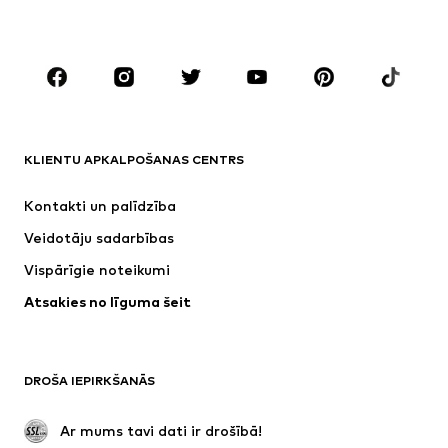
Lieli izmēri
Apģērbs grūtniecēm
Apavi
Sports
Aksesuāri
Premium
APĢĒRBI
KLIENTU APKALPOŠANAS CENTRS
Jaunumi
Šobrīd populāri
Kleitas
Džinsi
Kontakti un palīdzība
Krekli un topi
Bikses
Veidotāju sadarbības
Jakas
Džemperi un adījumi
Vispārīgie noteikumi
Apakšveļa
Blūzes un tunikas
Atsakies no līguma šeit
Mēteļi
Svārki
Peldkostīmi
Ikdienas džemperi
Žaketes
Kombinezoni un sarafāni
DROŠA IEPIRKŠANĀS
Lieli izmēri
Apģērbs grūtniecēm
Svinības
Ekskluzīvi
 Ar mums tavi dati ir drošībā!