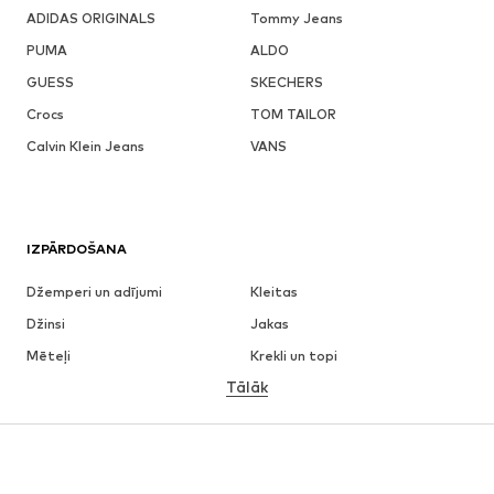
ADIDAS ORIGINALS
Tommy Jeans
PUMA
ALDO
GUESS
SKECHERS
Crocs
TOM TAILOR
Calvin Klein Jeans
VANS
IZPĀRDOŠANA
Džemperi un adījumi
Kleitas
Džinsi
Jakas
Mēteļi
Krekli un topi
Tālāk
Bikses
Apakšveļa
Svārki
Blūzes un tunikas
Ikdienas džemperi
Žaketes
Peldkostīmi
Kombinezoni un sarafāni