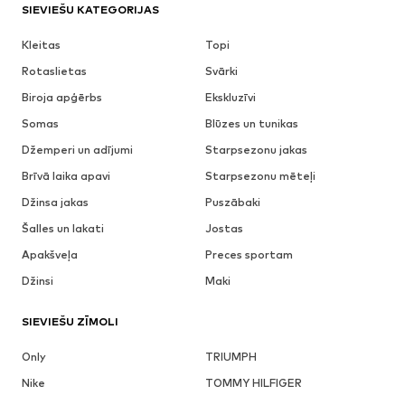
SIEVIEŠU KATEGORIJAS
Kleitas
Topi
Rotaslietas
Svārki
Biroja apģērbs
Ekskluzīvi
Somas
Blūzes un tunikas
Džemperi un adījumi
Starpsezonu jakas
Brīvā laika apavi
Starpsezonu mēteļi
Džinsa jakas
Puszābaki
Šalles un lakati
Jostas
Apakšveļa
Preces sportam
Džinsi
Maki
SIEVIEŠU ZĪMOLI
Only
TRIUMPH
Nike
TOMMY HILFIGER