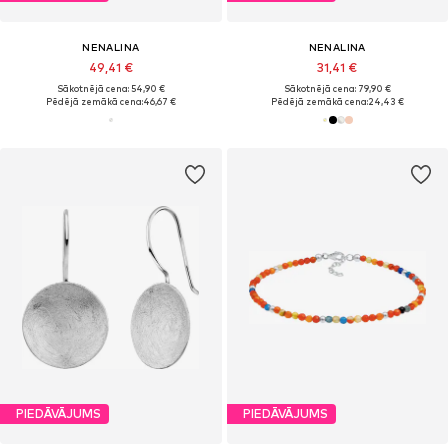
NENALINA
NENALINA
49,41 €
31,41 €
Sākotnējā cena: 54,90 €
Sākotnējā cena: 79,90 €
Pēdējā zemākā cena:
46,67 €
Pēdējā zemākā cena:
24,43 €
PIEDĀVĀJUMS
PIEDĀVĀJUMS