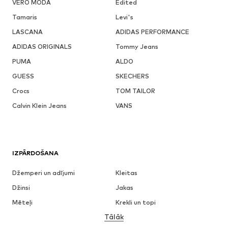
VERO MODA
Edited
Tamaris
Levi's
LASCANA
ADIDAS PERFORMANCE
ADIDAS ORIGINALS
Tommy Jeans
PUMA
ALDO
GUESS
SKECHERS
Crocs
TOM TAILOR
Calvin Klein Jeans
VANS
IZPĀRDOŠANA
Džemperi un adījumi
Kleitas
Džinsi
Jakas
Mēteļi
Krekli un topi
Tālāk
Bikses
Apakšveļa