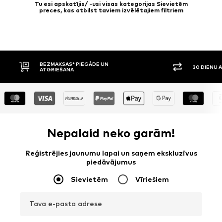
Tu esi apskatījis/ -usi visas kategorijas Sievietēm
preces, kas atbilst taviem izvēlētajiem filtriem
30 DIENU ATGRIEŠANAS TIESĪBAS
APMAKSA
Nepalaid neko garām!
Reģistrējies jaunumu lapai un saņem ekskluzīvus
piedāvājumus
Sievietēm
Vīriešiem
Tava e-pasta adrese