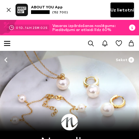
ABOUT YOU App
Uz lietotni
(152 700)
Vasaras izpārdošanas noslēgums:
01
D.
14
H
25
M
01
S
Piedāvājumi ar atlaidi līdz 60%
Sekot