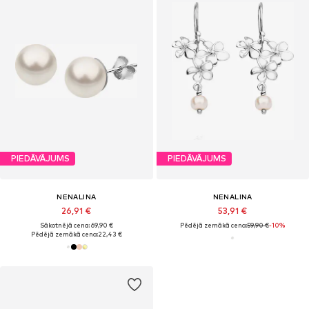
PIEDĀVĀJUMS
PIEDĀVĀJUMS
NENALINA
NENALINA
26,91 €
53,91 €
Sākotnējā cena: 69,90 €
Pēdējā zemākā cena:
59,90 €
-10%
Pēdējā zemākā cena:
22,43 €