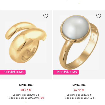
PIEDĀVĀJUMS
PIEDĀVĀJUMS
NENALINA
NENALINA
81,27 €
62,91 €
Sākotnējā cena: 129,00 €
Sākotnējā cena: 69,90 €
Pēdējā zemākā cena:
90,30 €
-10%
Pēdējā zemākā cena:
59,42 €