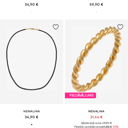
34,90 €
59,90 €
PIEDĀVĀJUMS
NENALINA
NENALINA
34,90 €
31,44 €
Sākotnējā cena: 49,90 €
Pēdējā zemākā cena:
34,93 €
-10%