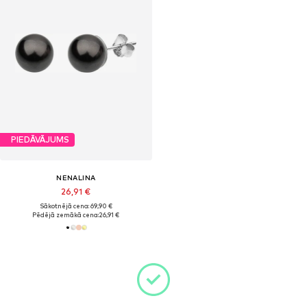
PIEDĀVĀJUMS
NENALINA
26,91 €
Sākotnējā cena: 69,90 €
Pēdējā zemākā cena:
26,91 €