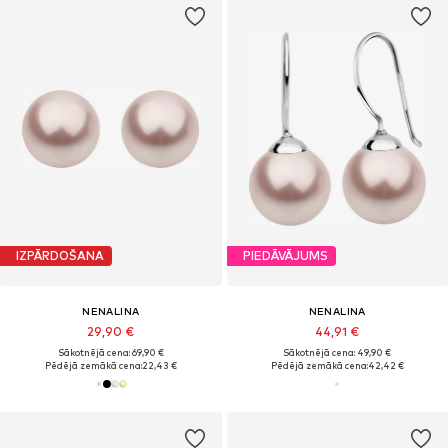
IZPĀRDOŠANA
PIEDĀVĀJUMS
NENALINA
NENALINA
29,90 €
44,91 €
Sākotnējā cena: 69,90 €
Sākotnējā cena: 49,90 €
Pēdējā zemākā cena:
22,43 €
Pēdējā zemākā cena:
42,42 €