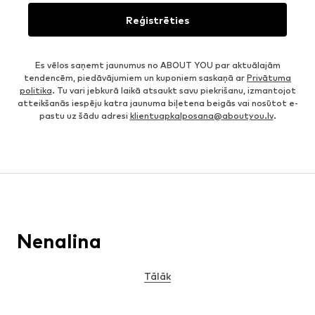
Reģistrēties
Es vēlos saņemt jaunumus no ABOUT YOU par aktuālajām
tendencēm, piedāvājumiem un kuponiem saskaņā ar
Privātuma
politika
. Tu vari jebkurā laikā atsaukt savu piekrišanu, izmantojot
atteikšanās iespēju katra jaunuma biļetena beigās vai nosūtot e-
pastu uz šādu adresi
klientuapkalposana@aboutyou.lv
.
Nenalina
Tālāk