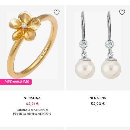
PIEDĀVĀJUMS
NENALINA
NENALINA
44,91 €
54,90 €
Sākotnējā cena: 49,90 €
Pēdējā zemākā cena:
34,93 €