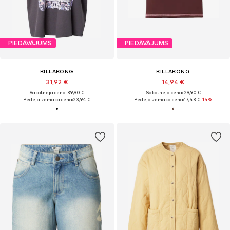
PIEDĀVĀJUMS
PIEDĀVĀJUMS
BILLABONG
BILLABONG
31,92 €
14,94 €
Sākotnējā cena: 39,90 €
Sākotnējā cena: 29,90 €
Pēdējā zemākā cena:
23,94 €
Pēdējā zemākā cena:
17,43 €
-14%