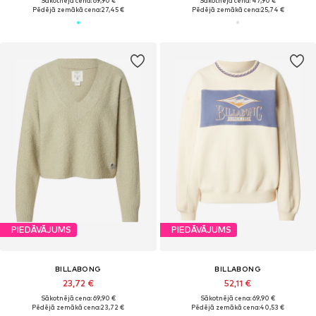
Sākotnējā cena: 69,90 €
Sākotnējā cena: 47,90 €
Pēdējā zemākā cena:
27,45 €
Pēdējā zemākā cena:
25,74 €
PIEDĀVĀJUMS
PIEDĀVĀJUMS
BILLABONG
BILLABONG
23,72 €
52,11 €
Sākotnējā cena: 69,90 €
Sākotnējā cena: 69,90 €
Pēdējā zemākā cena:
23,72 €
Pēdējā zemākā cena:
40,53 €