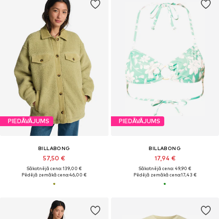
PIEDĀVĀJUMS
PIEDĀVĀJUMS
BILLABONG
BILLABONG
57,50 €
17,94 €
Sākotnējā cena: 139,00 €
Sākotnējā cena: 49,90 €
Pēdējā zemākā cena:
46,00 €
Pēdējā zemākā cena:
17,43 €