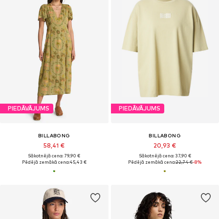
PIEDĀVĀJUMS
PIEDĀVĀJUMS
BILLABONG
BILLABONG
58,41 €
20,93 €
Sākotnējā cena: 79,90 €
Sākotnējā cena: 37,90 €
Pēdējā zemākā cena:
45,43 €
Pēdējā zemākā cena:
22,74 €
-8%