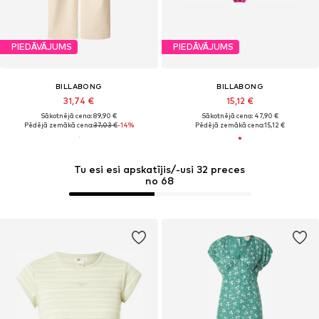
PIEDĀVĀJUMS
PIEDĀVĀJUMS
BILLABONG
BILLABONG
31,74 €
15,12 €
Sākotnējā cena: 89,90 €
Sākotnējā cena: 47,90 €
Pēdējā zemākā cena:
37,03 €
-14%
Pēdējā zemākā cena:
15,12 €
Tu esi esi apskatījis/-usi 32 preces
no 68