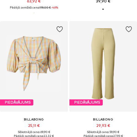
63,92 €
39,90 €
Pēdējā zemākā cena:
119,00 €
-46%
PIEDĀVĀJUMS
PIEDĀVĀJUMS
BILLABONG
BILLABONG
25,11 €
29,93 €
Sākotnējā cena: 69,90 €
Sākotnējā cena: 59,90 €
Pēdējā zemākā cena:
22,32 €
Pēdējā zemākā cena:
27,93 €