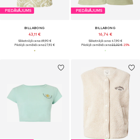
PIEDĀVĀJUMS
PIEDĀVĀJUMS
BILLABONG
BILLABONG
43,11 €
16,74 €
Sākotnējā cena: 69,90 €
Sākotnējā cena: 47,90 €
Pēdējā zemākā cena:
27,92 €
Pēdējā zemākā cena:
22,32 €
-25%