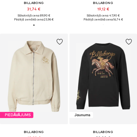
BILLABONG
BILLABONG
31,74 €
19,12 €
Sākotnējā cena: 89,90 €
Sākotnējā cena: 47,90 €
Pēdējā zemākā cena:
23,96 €
Pēdējā zemākā cena:
16,74 €
PIEDĀVĀJUMS
Jaunums
BILLABONG
BILLABONG