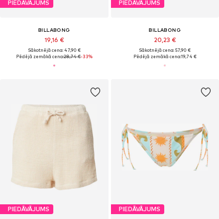
PIEDĀVĀJUMS
PIEDĀVĀJUMS
BILLABONG
BILLABONG
19,16 €
20,23 €
Sākotnējā cena: 47,90 €
Sākotnējā cena: 57,90 €
Pēdējā zemākā cena:
28,74 €
-33%
Pēdējā zemākā cena:
19,74 €
PIEDĀVĀJUMS
PIEDĀVĀJUMS