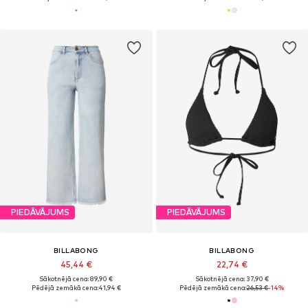
PIEDĀVĀJUMS
PIEDĀVĀJUMS
BILLABONG
BILLABONG
45,44 €
22,74 €
Sākotnējā cena: 89,90 €
Sākotnējā cena: 37,90 €
Pēdējā zemākā cena:
41,94 €
Pēdējā zemākā cena:
26,53 €
-14%