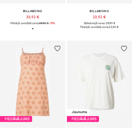
BILLABONG
BILLABONG
33,92 €
23,92 €
Pēdējā zemākā cena:
39,90 €
-15%
Sākotnējā cena: 29,90 €
Pēdējā zemākā cena:
23,92 €
Jaunums
PIEDĀVĀJUMS
PIEDĀVĀJUMS