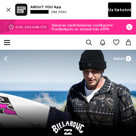
ABOUT YOU App
Uz lietotni
(152 700)
Vasaras izpārdošanas noslēgums:
02
D.
23
H
36
M
15
S
Piedāvājumi ar atlaidi līdz 60%
Sekot