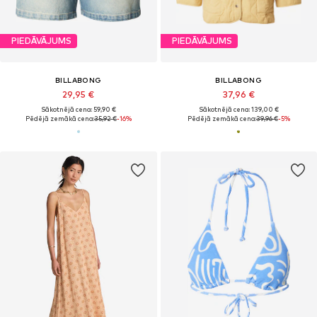
PIEDĀVĀJUMS
PIEDĀVĀJUMS
BILLABONG
BILLABONG
29,95 €
37,96 €
Sākotnējā cena: 59,90 €
Sākotnējā cena: 139,00 €
Pēdējā zemākā cena:
35,92 €
-16%
Pēdējā zemākā cena:
39,96 €
-5%