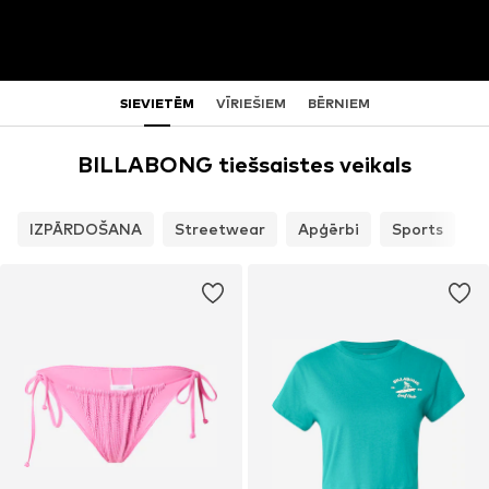
SIEVIETĒM
VĪRIEŠIEM
BĒRNIEM
BILLABONG tiešsaistes veikals
IZPĀRDOŠANA
Streetwear
Apģērbi
Sports