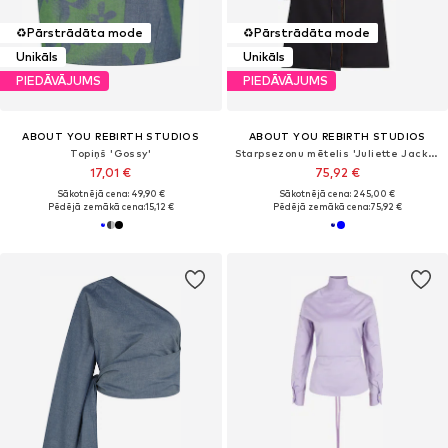
♻️
Pārstrādāta mode
♻️
Pārstrādāta mode
Unikāls
Unikāls
PIEDĀVĀJUMS
PIEDĀVĀJUMS
ABOUT YOU REBIRTH STUDIOS
ABOUT YOU REBIRTH STUDIOS
Topiņš 'Gossy'
Starpsezonu mētelis 'Juliette Jacket'
17,01 €
75,92 €
Sākotnējā cena: 49,90 €
Sākotnējā cena: 245,00 €
Pēdējā zemākā cena:
15,12 €
Pēdējā zemākā cena:
75,92 €