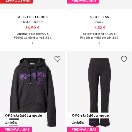
IZPĀRDOŠANA
PIEDĀVĀJUMS
REBIRTH STUDIOS
A LOT LESS
Kleita 'Dream'
Svārki
34,90 €
14,32 €
Sākotnējā cena: 89,00 €
Sākotnējā cena: 44,90 €
Pēdējā zemākā cena:
31,92 €
Pēdējā zemākā cena:
14,32 €
♻️
Pārstrādāta mode
♻️
Pārstrādāta mode
Unikāls
Unikāls
PIEDĀVĀJUMS
PIEDĀVĀJUMS