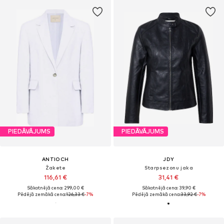
PIEDĀVĀJUMS
PIEDĀVĀJUMS
ANTIOCH
JDY
Žakete
Starpsezonu jaka
116,61 €
31,41 €
Sākotnējā cena: 299,00 €
Sākotnējā cena: 39,90 €
Pēdējā zemākā cena:
126,33 €
-7%
Pēdējā zemākā cena:
33,92 €
-7%