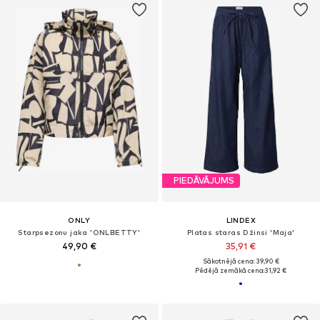
PIEDĀVĀJUMS
ONLY
LINDEX
Starpsezonu jaka 'ONLBETTY'
Platas staras Džinsi 'Maja'
49,90 €
35,91 €
Sākotnējā cena: 39,90 €
Pēdējā zemākā cena:
31,92 €