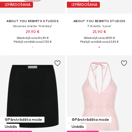
IZPĀRDOŠANA
IZPĀRDOŠANA
ABOUT YOU REBIRTH STUDIOS
ABOUT YOU REBIRTH STUDIOS
Vasaras kleita 'Holiday'
T-Krekls 'Livia'
29,90 €
25,90 €
Sākotnējā cena: 84,90 €
Sākotnējā cena: 69,90 €
Pēdējā zemākā cena:
27,92 €
Pēdējā zemākā cena:
23,92 €
♻️
Pārstrādāta mode
♻️
Pārstrādāta mode
Unikāls
Unikāls