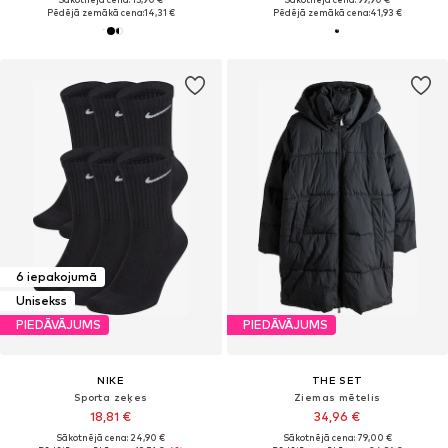
Pēdējā zemākā cena:
14,31 €
Pēdējā zemākā cena:
41,93 €
6 iepakojumā
Unisekss
PIEDĀVĀJUMS
PIEDĀVĀJUMS
NIKE
THE SET
Sporta zeķes
Ziemas mētelis
18,81 €
34,96 €
Sākotnējā cena: 24,90 €
Sākotnējā cena: 79,00 €