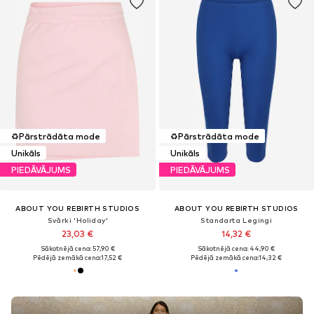
♻️
Pārstrādāta mode
♻️
Pārstrādāta mode
Unikāls
Unikāls
PIEDĀVĀJUMS
PIEDĀVĀJUMS
ABOUT YOU REBIRTH STUDIOS
ABOUT YOU REBIRTH STUDIOS
Svārki 'Holiday'
Standarta Legingi
23,03 €
14,32 €
Sākotnējā cena: 57,90 €
Sākotnējā cena: 44,90 €
Pēdējā zemākā cena:
17,52 €
Pēdējā zemākā cena:
14,32 €