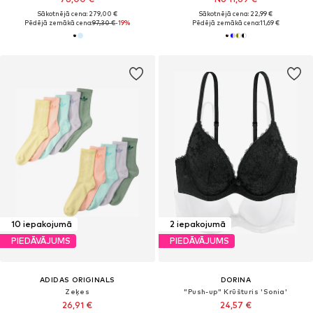
Sākotnējā cena: 279,00 €
Sākotnējā cena: 22,99 €
Pēdējā zemākā cena:
97,30 €
-19%
Pēdējā zemākā cena:
11,69 €
10 iepakojumā
2 iepakojumā
PIEDĀVĀJUMS
PIEDĀVĀJUMS
ADIDAS ORIGINALS
DORINA
Zeķes
"Push-up" Krūšturis 'Sonia'
26,91 €
24,57 €