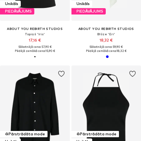
Unikāls
Unikāls
PIEDĀVĀJUMS
PIEDĀVĀJUMS
ABOUT YOU REBIRTH STUDIOS
ABOUT YOU REBIRTH STUDIOS
Topiņš 'Iris'
Blūze 'Eri'
17,16 €
18,32 €
Sākotnējā cena: 57,90 €
Sākotnējā cena: 59,90 €
Pēdējā zemākā cena:
15,90 €
Pēdējā zemākā cena:
18,32 €
♻️
Pārstrādāta mode
♻️
Pārstrādāta mode