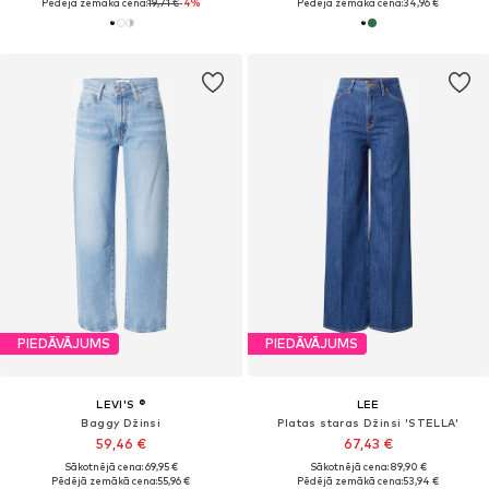
Pēdējā zemākā cena:
19,71 €
-4%
Pēdējā zemākā cena:
34,96 €
PIEDĀVĀJUMS
PIEDĀVĀJUMS
LEVI'S ®
LEE
Baggy Džinsi
Platas staras Džinsi 'STELLA'
59,46 €
67,43 €
Sākotnējā cena: 69,95 €
Sākotnējā cena: 89,90 €
Pēdējā zemākā cena:
55,96 €
Pēdējā zemākā cena:
53,94 €