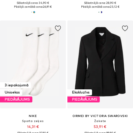
Sākotnējā cena: 34,90 €
Sākotnējā cena: 28,90 €
Pēdējā zemākā cena:
26,91 €
Pēdējā zemākā cena:
23,12 €
3 iepakojumā
Unisekss
Ekskluzīvs
PIEDĀVĀJUMS
PIEDĀVĀJUMS
NIKE
ORIMEI BY VICTORIA SWAROVSKI
Sporta zeķes
Žakete
14,31 €
53,91 €
Sākotnējā cena: 15,90 €
Sākotnējā cena: 99,90 €