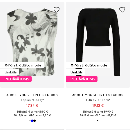
♻️
Pārstrādāta mode
♻️
Pārstrādāta mode
Unikāls
Unikāls
PIEDĀVĀJUMS
PIEDĀVĀJUMS
ABOUT YOU REBIRTH STUDIOS
ABOUT YOU REBIRTH STUDIOS
Topiņš 'Gossy'
T-Krekls 'Tara'
17,34 €
19,12 €
Sākotnējā cena: 49,90 €
Sākotnējā cena: 59,90 €
Pēdējā zemākā cena:
13,90 €
Pēdējā zemākā cena:
19,12 €