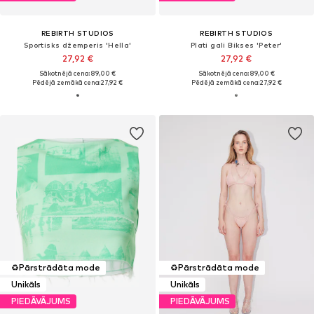
REBIRTH STUDIOS
REBIRTH STUDIOS
Sportisks džemperis 'Hella'
Plati gali Bikses 'Peter'
27,92 €
27,92 €
Sākotnējā cena: 89,00 €
Sākotnējā cena: 89,00 €
Pēdējā zemākā cena:
27,92 €
Pēdējā zemākā cena:
27,92 €
♻️
Pārstrādāta mode
♻️
Pārstrādāta mode
Unikāls
Unikāls
PIEDĀVĀJUMS
PIEDĀVĀJUMS