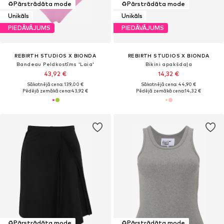
♻️
Pārstrādāta mode
♻️
Pārstrādāta mode
Unikāls
Unikāls
PIEDĀVĀJUMS
PIEDĀVĀJUMS
REBIRTH STUDIOS X BIONDA
REBIRTH STUDIOS X BIONDA
Bandeau Peldkostīms 'Laia'
Bikini apakšdaļa
43,92 €
14,32 €
Sākotnējā cena: 139,00 €
Sākotnējā cena: 44,90 €
Pēdējā zemākā cena:
43,92 €
Pēdējā zemākā cena:
14,32 €
♻️
Pārstrādāta mode
♻️
Pārstrādāta mode