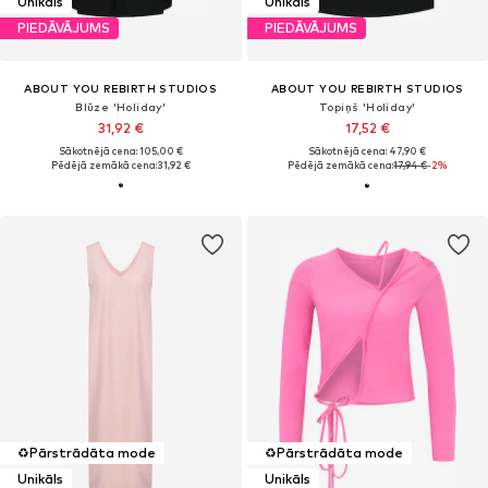
Unikāls
Unikāls
PIEDĀVĀJUMS
PIEDĀVĀJUMS
ABOUT YOU REBIRTH STUDIOS
ABOUT YOU REBIRTH STUDIOS
Blūze 'Holiday'
Topiņš 'Holiday'
31,92 €
17,52 €
Sākotnējā cena: 105,00 €
Sākotnējā cena: 47,90 €
Pēdējā zemākā cena:
31,92 €
Pēdējā zemākā cena:
17,94 €
-2%
♻️
Pārstrādāta mode
♻️
Pārstrādāta mode
Unikāls
Unikāls