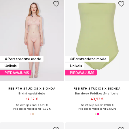
♻️
Pārstrādāta mode
♻️
Pārstrādāta mode
Unikāls
Unikāls
PIEDĀVĀJUMS
PIEDĀVĀJUMS
REBIRTH STUDIOS X BIONDA
REBIRTH STUDIOS X BIONDA
Bikini apakšdaļa
Bandeau Peldkostīms 'Laia'
14,32 €
43,92 €
Sākotnējā cena: 44,90 €
Sākotnējā cena: 139,00 €
Pēdējā zemākā cena:
14,32 €
Pēdējā zemākā cena:
43,92 €