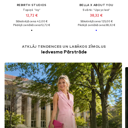
REBIRTH STUDIOS
BELLA X ABOUT YOU
Topiņš 'Ivy'
Svārki 'Upcycled'
12,72 €
38,32 €
Sākotnējā cena: 42,00 €
Sākotnējā cena: 125,00 €
Pēdējā zemākā cena:
12,72 €
Pēdējā zemākā cena:
38,32 €
ATKLĀJ TENDENCES UN LABĀKOS ZĪMOLUS
Iedvesma Pārstrāde