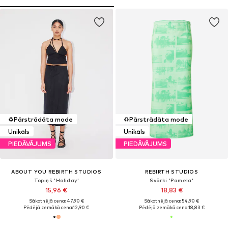
♻️
Pārstrādāta mode
♻️
Pārstrādāta mode
Unikāls
Unikāls
PIEDĀVĀJUMS
PIEDĀVĀJUMS
ABOUT YOU REBIRTH STUDIOS
REBIRTH STUDIOS
Topiņš 'Holiday'
Svārki 'Pamela'
15,96 €
18,83 €
Sākotnējā cena: 47,90 €
Sākotnējā cena: 54,90 €
Pēdējā zemākā cena:
12,90 €
Pēdējā zemākā cena:
18,83 €