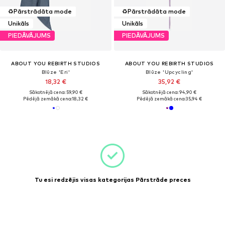
♻️
Pārstrādāta mode
♻️
Pārstrādāta mode
Unikāls
Unikāls
PIEDĀVĀJUMS
PIEDĀVĀJUMS
ABOUT YOU REBIRTH STUDIOS
ABOUT YOU REBIRTH STUDIOS
Blūze 'Eri'
Blūze 'Upcycling'
18,32 €
35,92 €
Sākotnējā cena: 59,90 €
Sākotnējā cena: 94,90 €
Pēdējā zemākā cena:
18,32 €
Pēdējā zemākā cena:
35,94 €
Tu esi redzējis visas kategorijas Pārstrāde preces