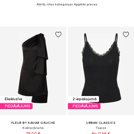
Atklāj citas kategorijas Apģērbi preces
Ekskluzīvs
2 iepakojumā
PIEDĀVĀJUMS
PIEDĀVĀJUMS
FLEUR BY KAVIAR GAUCHE
URBAN CLASSICS
Kokteiļkleita
Topiņš
78,00 €
No 11,69 €