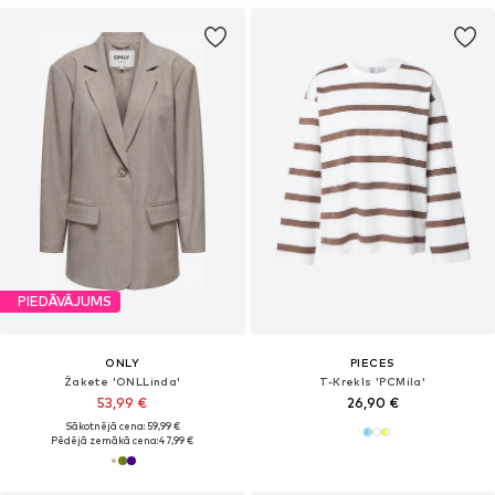
PIEDĀVĀJUMS
ONLY
PIECES
Žakete 'ONLLinda'
T-Krekls 'PCMila'
53,99 €
26,90 €
Sākotnējā cena: 59,99 €
Pēdējā zemākā cena:
47,99 €