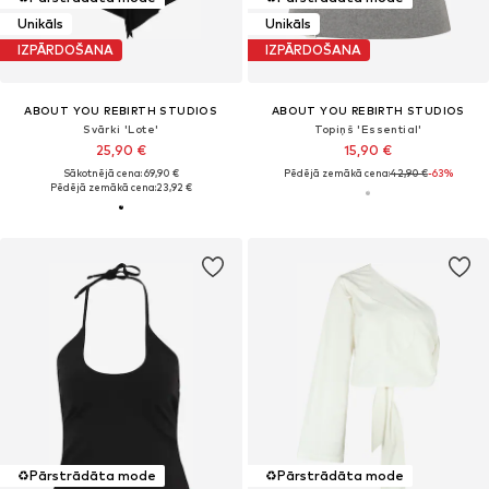
Unikāls
Unikāls
IZPĀRDOŠANA
IZPĀRDOŠANA
ABOUT YOU REBIRTH STUDIOS
ABOUT YOU REBIRTH STUDIOS
Svārki 'Lote'
Topiņš 'Essential'
25,90 €
15,90 €
Sākotnējā cena: 69,90 €
Pēdējā zemākā cena:
42,90 €
-63%
Pēdējā zemākā cena:
23,92 €
♻️
Pārstrādāta mode
♻️
Pārstrādāta mode