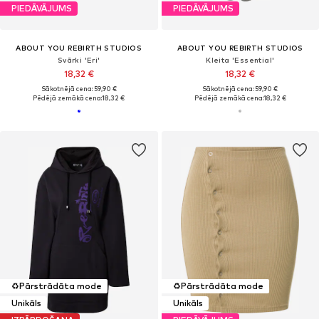
PIEDĀVĀJUMS
PIEDĀVĀJUMS
ABOUT YOU REBIRTH STUDIOS
ABOUT YOU REBIRTH STUDIOS
Svārki 'Eri'
Kleita 'Essential'
18,32 €
18,32 €
Sākotnējā cena: 59,90 €
Sākotnējā cena: 59,90 €
Pēdējā zemākā cena:
18,32 €
Pēdējā zemākā cena:
18,32 €
♻️
Pārstrādāta mode
♻️
Pārstrādāta mode
Unikāls
Unikāls