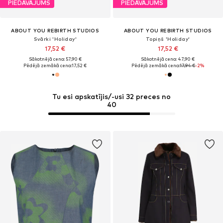
PIEDĀVĀJUMS
PIEDĀVĀJUMS
ABOUT YOU REBIRTH STUDIOS
ABOUT YOU REBIRTH STUDIOS
Svārki 'Holiday'
Topiņš 'Holiday'
17,52 €
17,52 €
Sākotnējā cena: 57,90 €
Sākotnējā cena: 47,90 €
Pēdējā zemākā cena:
17,52 €
Pēdējā zemākā cena:
17,94 €
-2%
Tu esi apskatījis/-usi 32 preces no
40