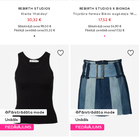
REBIRTH STUDIOS
REBIRTH STUDIOS X BIONDA
Kleita 'Holiday'
Trijstūra formas Bikini augšdaļa 'Melina'
30,32 €
17,52 €
Sākotnējā cena: 99,00 €
Sākotnējā cena: 54,90 €
Pēdējā zemākā cena:
30,32 €
Pēdējā zemākā cena:
17,52 €
♻️
Pārstrādāta mode
♻️
Pārstrādāta mode
Unikāls
Unikāls
PIEDĀVĀJUMS
PIEDĀVĀJUMS