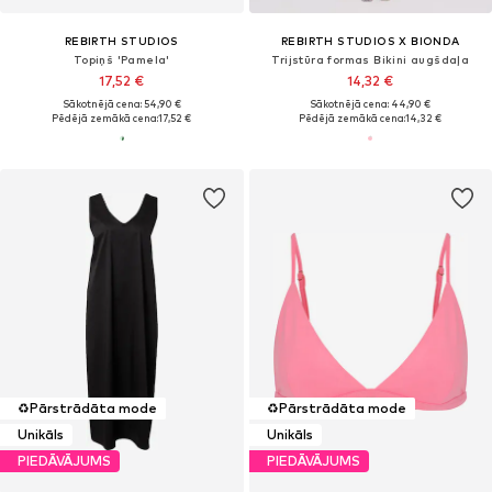
REBIRTH STUDIOS
REBIRTH STUDIOS X BIONDA
Topiņš 'Pamela'
Trijstūra formas Bikini augšdaļa
17,52 €
14,32 €
Sākotnējā cena: 54,90 €
Sākotnējā cena: 44,90 €
Pēdējā zemākā cena:
17,52 €
Pēdējā zemākā cena:
14,32 €
♻️
Pārstrādāta mode
♻️
Pārstrādāta mode
Unikāls
Unikāls
PIEDĀVĀJUMS
PIEDĀVĀJUMS