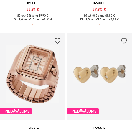
FOSSIL
FOSSIL
53,91 €
57,90 €
Sākotnējā cena: 59,90 €
Sākotnējā cena: 69,90 €
Pēdējā zemākā cena:
42,32 €
Pēdējā zemākā cena:
49,22 €
PIEDĀVĀJUMS
PIEDĀVĀJUMS
FOSSIL
FOSSIL