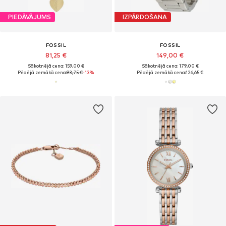
PIEDĀVĀJUMS
IZPĀRDOŠANA
FOSSIL
FOSSIL
81,25 €
149,00 €
Sākotnējā cena: 159,00 €
Sākotnējā cena: 179,00 €
Pēdējā zemākā cena:
93,75 €
-13%
Pēdējā zemākā cena:
126,65 €