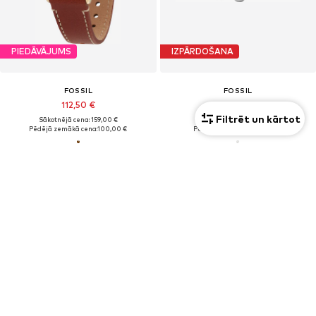
PIEDĀVĀJUMS
IZPĀRDOŠANA
FOSSIL
FOSSIL
112,50 €
54,90 €
Filtrēt un kārtot
Sākotnējā cena: 159,00 €
Sākotnējā cena: 79,90 €
Pēdējā zemākā cena:
100,00 €
Pēdējā zemākā cena:
53,91 €