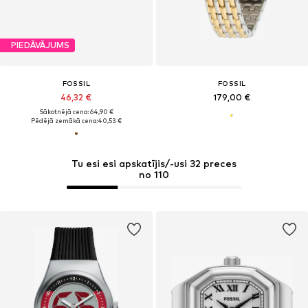
PIEDĀVĀJUMS
FOSSIL
FOSSIL
46,32 €
179,00 €
Sākotnējā cena: 64,90 €
Pēdējā zemākā cena:
40,53 €
Tu esi esi apskatījis/-usi 32 preces
no 110