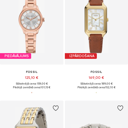
PIEDĀVĀJUMS
IZPĀRDOŠANA
FOSSIL
FOSSIL
125,10 €
169,00 €
Sākotnējā cena: 159,00 €
Sākotnējā cena: 189,00 €
Pēdējā zemākā cena:
101,15 €
Pēdējā zemākā cena:
152,10 €