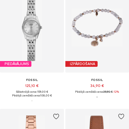
PIEDĀVĀJUMS
IZPĀRDOŠANA
FOSSIL
FOSSIL
125,10 €
34,90 €
Sākotnējā cena: 159,00 €
Pēdējā zemākā cena:
39,90 €
-12%
Pēdējā zemākā cena:
108,00 €