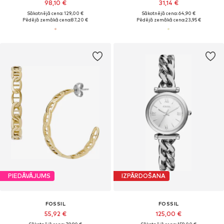
98,10 €
31,14 €
Sākotnējā cena: 129,00 €
Sākotnējā cena: 64,90 €
Pēdējā zemākā cena:
87,20 €
Pēdējā zemākā cena:
23,95 €
PIEDĀVĀJUMS
IZPĀRDOŠANA
FOSSIL
FOSSIL
55,92 €
125,00 €