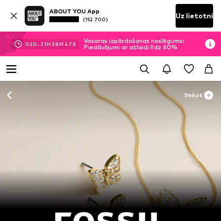
ABOUT YOU App
Uz lietotni
(152 700)
Vasaras izpārdošanas noslēgums:
02
D.
21
H
38
M
46
S
Piedāvājumi ar atlaidi līdz 60%
Sekot