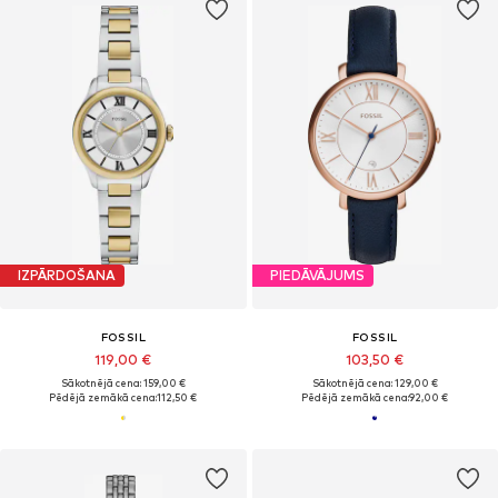
IZPĀRDOŠANA
PIEDĀVĀJUMS
FOSSIL
FOSSIL
119,00 €
103,50 €
Sākotnējā cena: 159,00 €
Sākotnējā cena: 129,00 €
Pēdējā zemākā cena:
112,50 €
Pēdējā zemākā cena:
92,00 €