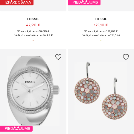
IZPĀRDOŠANA
PIEDĀVĀJUMS
FOSSIL
FOSSIL
42,90 €
125,10 €
Sākotnējā cena: 54,90 €
Sākotnējā cena: 159,00 €
Pēdējā zemākā cena:
36,47 €
Pēdējā zemākā cena:
118,15 €
PIEDĀVĀJUMS