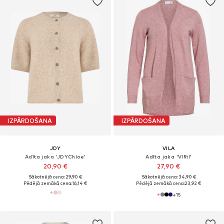
IZPĀRDOŠANA
IZPĀRDOŠANA
JDY
VILA
Adīta jaka 'JDYChloe'
Adīta jaka 'VIRil'
20,90 €
27,90 €
Sākotnējā cena: 29,90 €
Sākotnējā cena: 34,90 €
Pēdējā zemākā cena:
16,14 €
Pēdējā zemākā cena:
23,92 €
+
15