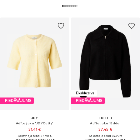
Ekskluzīvs
PIEDĀVĀJUMS
PIEDĀVĀJUMS
JDY
EDITED
Adīta jaka 'JDYCatty'
Adīta jaka 'Edda'
31,41 €
37,45 €
Sākotnējā cena: 34,90 €
Sākotnējā cena: 89,90 €
Pēdējā zemākā cena:
17,77 €
Pēdējā zemākā cena:
23,96 €