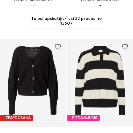
Tu esi apskatījis/-usi 32 preces no
13607
IZPĀRDOŠANA
PIEDĀVĀJUMS