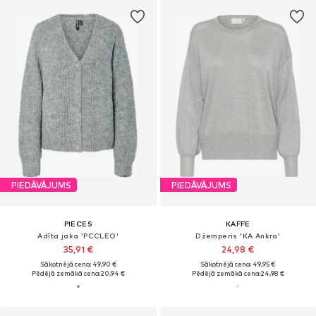
PIEDĀVĀJUMS
PIEDĀVĀJUMS
PIECES
KAFFE
Adīta jaka 'PCCLEO'
Džemperis 'KA Ankra'
35,91 €
24,98 €
Sākotnējā cena: 49,90 €
Sākotnējā cena: 49,95 €
Pēdējā zemākā cena:
20,94 €
Pēdējā zemākā cena:
24,98 €