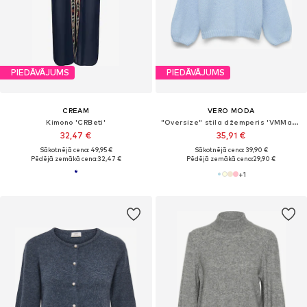
PIEDĀVĀJUMS
PIEDĀVĀJUMS
CREAM
VERO MODA
Kimono 'CRBeti'
"Oversize" stila džemperis 'VMMaybe'
32,47 €
35,91 €
Sākotnējā cena: 49,95 €
Sākotnējā cena: 39,90 €
Pēdējā zemākā cena:
32,47 €
Pēdējā zemākā cena:
29,90 €
+
1