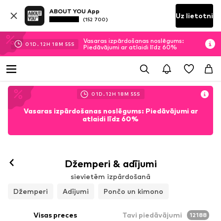
ABOUT YOU App
Uz lietotni
(152 700)
Vasaras izpārdošanas noslēgums:
01
D.
12
H
18
M
52
S
Piedāvājumi ar atlaidi līdz 60%
01
D.
12
H
18
M
52
S
Vasaras izpārdošanas noslēgums: Piedāvājumi ar
atlaidi līdz 60%
Džemperi & adījumi
sievietēm izpārdošanā
Džemperi
Adījumi
Pončo un kimono
Visas preces
Tavi piedāvājumi
12188