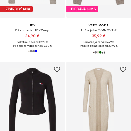
IZPĀRDOŠANA
PIEDĀVĀJUMS
JDY
VERO MODA
Džemperis 'JDYZoey'
Adīta jaka 'VMNOVAH'
34,90 €
35,99 €
Sākotnējā cena: 39,90 €
Sākotnējā cena: 39,99 €
Pēdējā zemākā cena:
34,90 €
Pēdējā zemākā cena:
33,99 €
+
4