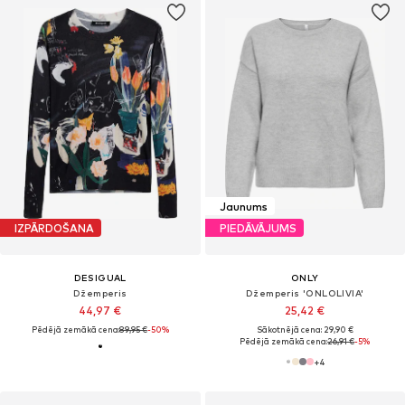
Jaunums
IZPĀRDOŠANA
PIEDĀVĀJUMS
DESIGUAL
ONLY
Džemperis
Džemperis 'ONLOLIVIA'
44,97 €
25,42 €
Pēdējā zemākā cena:
89,95 €
-50%
Sākotnējā cena: 29,90 €
Pēdējā zemākā cena:
26,91 €
-5%
+
4