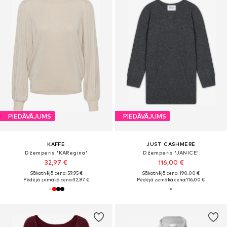
PIEDĀVĀJUMS
PIEDĀVĀJUMS
KAFFE
JUST CASHMERE
Džemperis 'KARegina'
Džemperis 'JANICE'
32,97 €
116,00 €
Sākotnējā cena: 59,95 €
Sākotnējā cena: 190,00 €
Pēdējā zemākā cena:
32,97 €
Pēdējā zemākā cena:
116,00 €