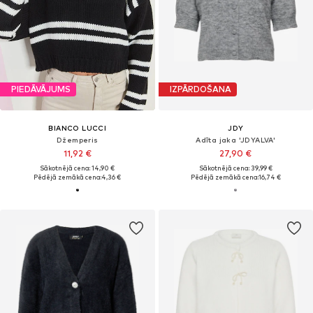
PIEDĀVĀJUMS
IZPĀRDOŠANA
BIANCO LUCCI
JDY
Džemperis
Adīta jaka 'JDYALVA'
11,92 €
27,90 €
Sākotnējā cena: 14,90 €
Sākotnējā cena: 39,99 €
Pēdējā zemākā cena:
4,36 €
Pēdējā zemākā cena:
16,74 €