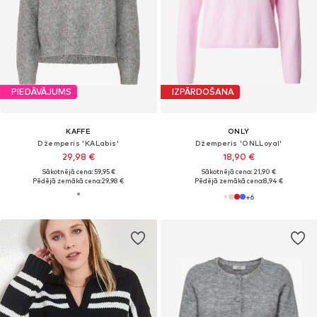
PIEDĀVĀJUMS
IZPĀRDOŠANA
KAFFE
ONLY
Džemperis 'KALabis'
Džemperis 'ONLLoyal'
29,98 €
18,90 €
Sākotnējā cena: 59,95 €
Sākotnējā cena: 21,90 €
Pēdējā zemākā cena:
29,98 €
Pēdējā zemākā cena:
8,94 €
+
6