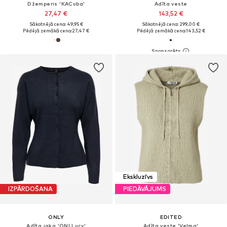
Džemperis 'KACuba'
Adīta veste
27,47 €
143,52 €
Sākotnējā cena: 49,95 €
Sākotnējā cena: 299,00 €
Pēdējā zemākā cena:
27,47 €
Pēdējā zemākā cena:
143,52 €
Ekskluzīvs
IZPĀRDOŠANA
PIEDĀVĀJUMS
ONLY
EDITED
Adīta jaka 'ONLLucy'
Adīta veste 'Velma'