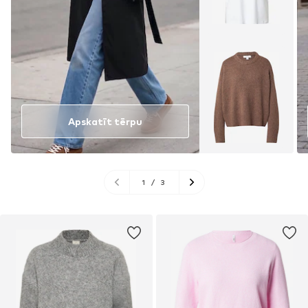
Apskatīt tērpu
1
/
3