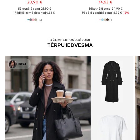
20,90 €
14,63 €
Sākotnējā cena: 29,90 €
Sākotnējā cena: 24,90 €
Pēdējā zemākā cena:
14,63 €
Pēdējā zemākā cena:
16,72 €
-12%
+
13
+
1
DŽEMPERI UN ADĪJUMI
TĒRPU IEDVESMA
Hazel