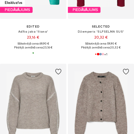
Ekskluzīvs
PIEDĀVĀJUMS
PIEDĀVĀJUMS
EDITED
SELECTED
Adīta jaka 'Iliana'
Džemperis 'SLFSELMA SUS'
23,16 €
20,32 €
Sākotnējā cena: 69,90 €
Sākotnējā cena: 59,90 €
Pēdējā zemākā cena:
23,16 €
Pēdējā zemākā cena:
20,32 €
+
1