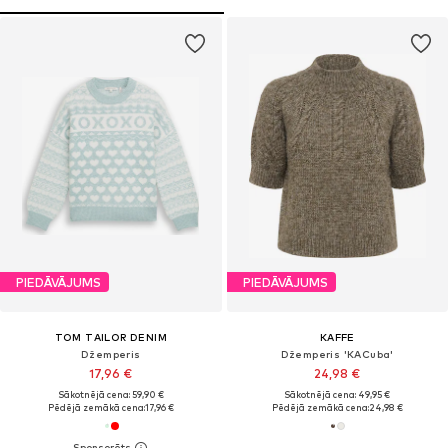
PIEDĀVĀJUMS
PIEDĀVĀJUMS
TOM TAILOR DENIM
KAFFE
Džemperis
Džemperis 'KACuba'
17,96 €
24,98 €
Sākotnējā cena: 59,90 €
Sākotnējā cena: 49,95 €
Pēdējā zemākā cena:
17,96 €
Pēdējā zemākā cena:
24,98 €