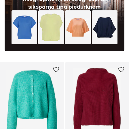
sikspārņa tipa piedurknēm