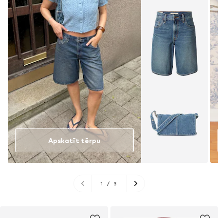
Apskatīt tērpu
1
/
3