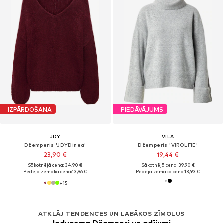
IZPĀRDOŠANA
PIEDĀVĀJUMS
JDY
VILA
Džemperis 'JDYDinea'
Džemperis 'VIROLFIE'
23,90 €
19,44 €
Sākotnējā cena: 34,90 €
Sākotnējā cena: 39,90 €
Pēdējā zemākā cena:
13,96 €
Pēdējā zemākā cena:
13,93 €
+
15
ATKLĀJ TENDENCES UN LABĀKOS ZĪMOLUS
Iedvesma Džemperi un adījumi