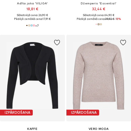
Adīta jaka 'VILIGA'
Džemperis 'Essential'
18,81 €
32,44 €
Sākotnējā cena: 26,90 €
Sākotnējā cena: 64,90 €
Pēdējā zemākā cena:
17,91 €
Pēdējā zemākā cena:
39,92 €
-18%
+
7
IZPĀRDOŠANA
IZPĀRDOŠANA
KAFFE
VERO MODA