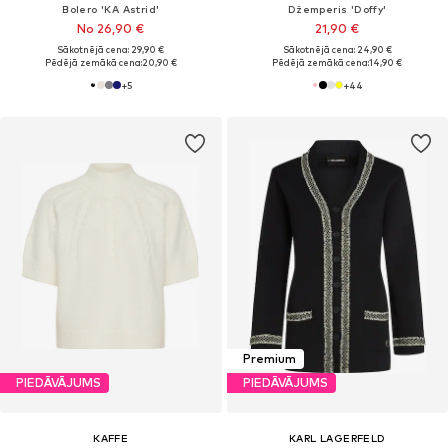
Bolero 'KA Astrid'
Džemperis 'Doffy'
No 26,90 €
21,90 €
Sākotnējā cena: 29,90 €
Sākotnējā cena: 24,90 €
Pēdējā zemākā cena:
20,90 €
Pēdējā zemākā cena:
14,90 €
+
5
+
44
Premium
PIEDĀVĀJUMS
PIEDĀVĀJUMS
KAFFE
KARL LAGERFELD