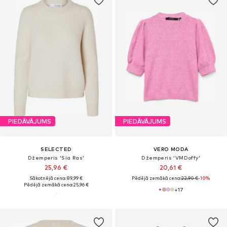
PIEDĀVĀJUMS
PIEDĀVĀJUMS
SELECTED
VERO MODA
Džemperis 'Sia Ras'
Džemperis 'VMDoffy'
25,96 €
20,61 €
Sākotnējā cena: 89,99 €
Pēdējā zemākā cena:
22,90 €
-10%
Pēdējā zemākā cena:
25,96 €
+
17