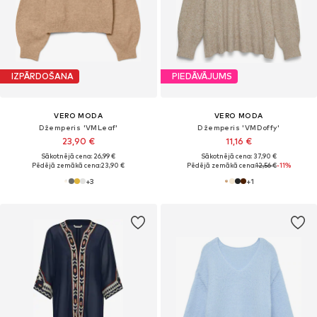
IZPĀRDOŠANA
PIEDĀVĀJUMS
VERO MODA
VERO MODA
Džemperis 'VMLeaf'
Džemperis 'VMDoffy'
23,90 €
11,16 €
Sākotnējā cena: 26,99 €
Sākotnējā cena: 37,90 €
Pēdējā zemākā cena:
23,90 €
Pēdējā zemākā cena:
12,56 €
-11%
+
3
+
1