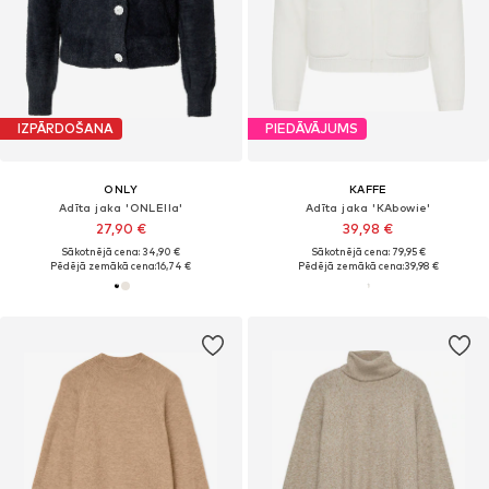
IZPĀRDOŠANA
PIEDĀVĀJUMS
ONLY
KAFFE
Adīta jaka 'ONLElla'
Adīta jaka 'KAbowie'
27,90 €
39,98 €
Sākotnējā cena: 34,90 €
Sākotnējā cena: 79,95 €
Pēdējā zemākā cena:
16,74 €
Pēdējā zemākā cena:
39,98 €