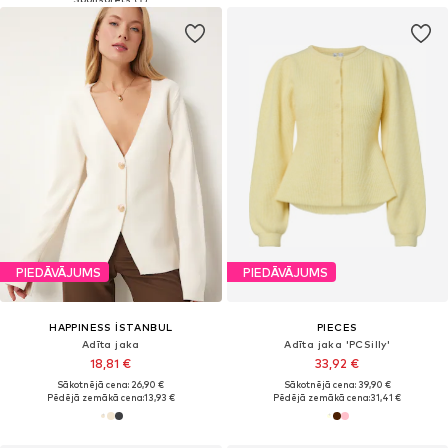
PIEDĀVĀJUMS
PIEDĀVĀJUMS
HAPPINESS İSTANBUL
PIECES
Adīta jaka
Adīta jaka 'PCSilly'
18,81 €
33,92 €
Sākotnējā cena: 26,90 €
Sākotnējā cena: 39,90 €
Pēdējā zemākā cena:
13,93 €
Pēdējā zemākā cena:
31,41 €