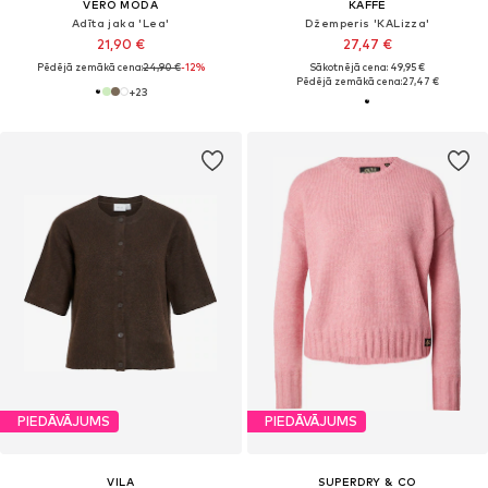
VERO MODA
KAFFE
Adīta jaka 'Lea'
Džemperis 'KALizza'
21,90 €
27,47 €
Pēdējā zemākā cena:
24,90 €
-12%
Sākotnējā cena: 49,95 €
Pēdējā zemākā cena:
27,47 €
+
23
PIEDĀVĀJUMS
PIEDĀVĀJUMS
VILA
SUPERDRY & CO