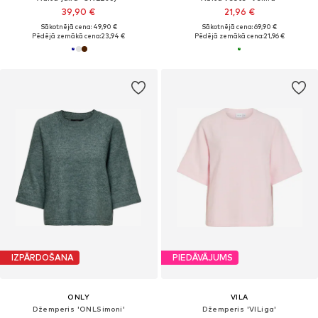
39,90 €
21,96 €
Sākotnējā cena: 49,90 €
Sākotnējā cena: 69,90 €
Pēdējā zemākā cena:
23,94 €
Pēdējā zemākā cena:
21,96 €
IZPĀRDOŠANA
PIEDĀVĀJUMS
ONLY
VILA
Džemperis 'ONLSimoni'
Džemperis 'VILiga'