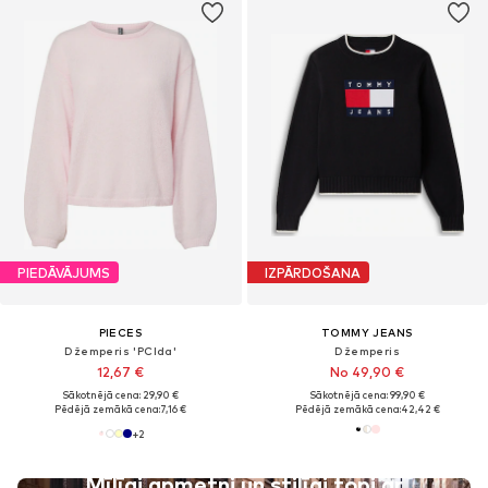
PIEDĀVĀJUMS
IZPĀRDOŠANA
PIECES
TOMMY JEANS
Džemperis 'PCIda'
Džemperis
12,67 €
No 49,90 €
Sākotnējā cena: 29,90 €
Sākotnējā cena: 99,90 €
Pēdējā zemākā cena:
7,16 €
Pēdējā zemākā cena:
42,42 €
+
2
Mīlīgi apmetņi un stilīgi topi ar