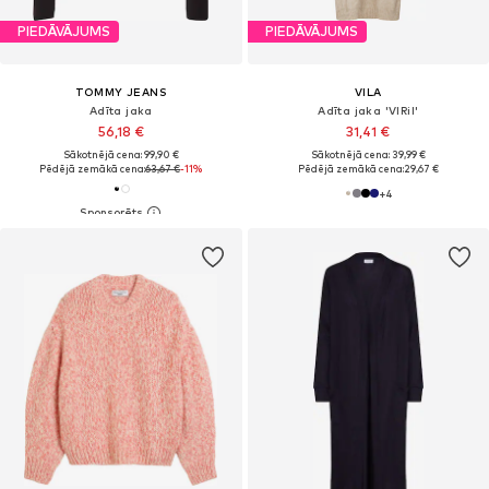
PIEDĀVĀJUMS
PIEDĀVĀJUMS
TOMMY JEANS
VILA
Adīta jaka
Adīta jaka 'VIRil'
56,18 €
31,41 €
Sākotnējā cena: 99,90 €
Sākotnējā cena: 39,99 €
Pēdējā zemākā cena:
63,67 €
-11%
Pēdējā zemākā cena:
29,67 €
+
4