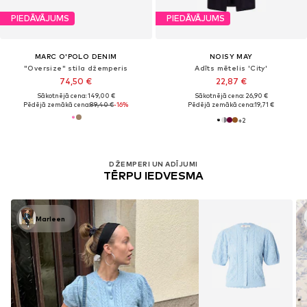
PIEDĀVĀJUMS
PIEDĀVĀJUMS
MARC O'POLO DENIM
NOISY MAY
"Oversize" stila džemperis
Adīts mētelis 'City'
74,50 €
22,87 €
Sākotnējā cena: 149,00 €
Sākotnējā cena: 26,90 €
Pēdējā zemākā cena:
89,40 €
-16%
Pēdējā zemākā cena:
19,71 €
+
2
DŽEMPERI UN ADĪJUMI
TĒRPU IEDVESMA
Marleen