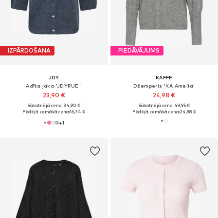
IZPĀRDOŠANA
PIEDĀVĀJUMS
JDY
KAFFE
Adīta jaka 'JDYRUE '
Džemperis 'KA Amelia'
23,90 €
24,98 €
Sākotnējā cena: 34,90 €
Sākotnējā cena: 49,95 €
Pēdējā zemākā cena:
16,74 €
Pēdējā zemākā cena:
24,98 €
+
1