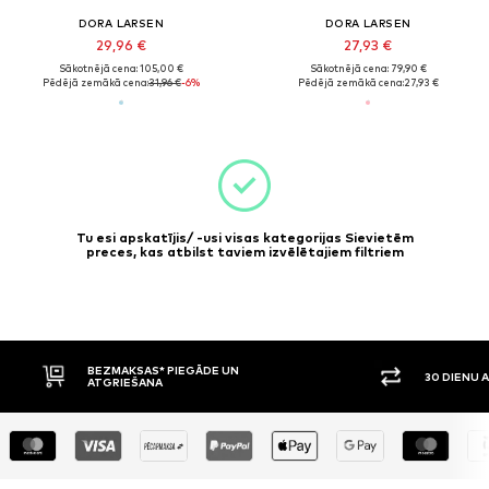
DORA LARSEN
DORA LARSEN
29,96 €
27,93 €
Sākotnējā cena: 105,00 €
Sākotnējā cena: 79,90 €
Pēdējā zemākā cena:
31,96 €
-6%
Pēdējā zemākā cena:
27,93 €
Tu esi apskatījis/ -usi visas kategorijas Sievietēm
preces, kas atbilst taviem izvēlētajiem filtriem
BEZMAKSAS* PIEGĀDE UN
30 DIENU 
ATGRIEŠANA