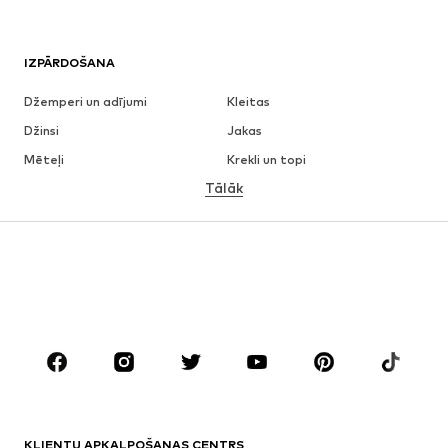
IZPĀRDOŠANA
Džemperi un adījumi
Kleitas
Džinsi
Jakas
Mēteļi
Krekli un topi
Tālāk
Bikses
Apakšveļa
Svārki
Blūzes un tunikas
Ikdienas džemperi
Žaketes
Peldkostīmi
Kombinezoni un sarafāni
Lieli izmēri
Apģērbs grūtniecēm
Apavi
Sports
Aksesuāri
Premium
APĢĒRBI
KLIENTU APKALPOŠANAS CENTRS
Jaunumi
Šobrīd populāri