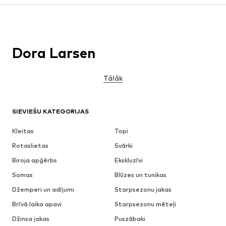
Dora Larsen
Tālāk
SIEVIEŠU KATEGORIJAS
Kleitas
Topi
Rotaslietas
Svārki
Biroja apģērbs
Ekskluzīvi
Somas
Blūzes un tunikas
Džemperi un adījumi
Starpsezonu jakas
Brīvā laika apavi
Starpsezonu mēteļi
Džinsa jakas
Puszābaki