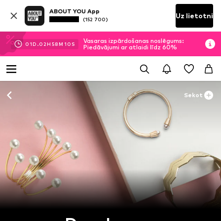
ABOUT YOU App
Uz lietotni
(152 700)
Vasaras izpārdošanas noslēgums:
01
D.
02
H
58
M
09
S
Piedāvājumi ar atlaidi līdz 60%
Sekot