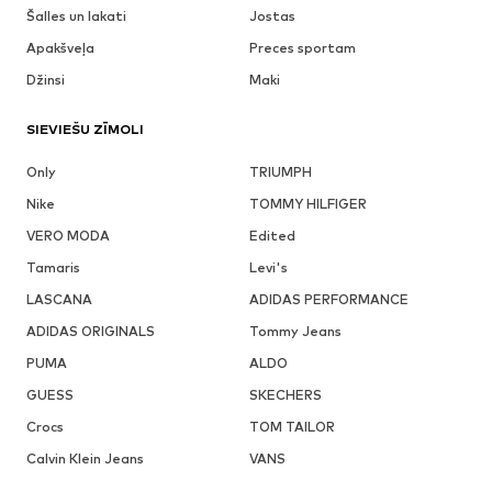
Šalles un lakati
Jostas
Apakšveļa
Preces sportam
Džinsi
Maki
SIEVIEŠU ZĪMOLI
Only
TRIUMPH
Nike
TOMMY HILFIGER
VERO MODA
Edited
Tamaris
Levi's
LASCANA
ADIDAS PERFORMANCE
ADIDAS ORIGINALS
Tommy Jeans
PUMA
ALDO
GUESS
SKECHERS
Crocs
TOM TAILOR
Calvin Klein Jeans
VANS