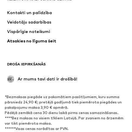
Kleitas
Džinsi
Kontakti un palīdzība
Krekli un topi
Bikses
Veidotāju sadarbības
Jakas
Džemperi un adījumi
Vispārīgie noteikumi
Apakšveļa
Blūzes un tunikas
Atsakies no līguma šeit
Mēteļi
Svārki
Peldkostīmi
Ikdienas džemperi
Žaketes
Kombinezoni un sarafāni
DROŠA IEPIRKŠANĀS
Lieli izmēri
Apģērbs grūtniecēm
Svinības
Ekskluzīvi
 Ar mums tavi dati ir drošībā!
Pārstrāde
*Bezmaksas piegāde uz pakomātiem pasūtījumiem, kuru summa
APAVI
pārsniedz 24,90 €; pretējā gadījumā tiek piemērota piegādes un
pakalpojumu maksa 3,90 € apmērā.
Jaunumi
Šobrīd populāri
Pēdējā zemākā cena 30 dienu laikā pirms cenas samazināšanas.
****Bez maksas no visiem tīkliem Latvijā. Par zvaniem no ārzemēm
Brīvā laika apavi
Puszābaki
var tikt piemērota maksa.
Augstpapēžu apavi
Zābaki
******Visas cenas norādītas ar PVN.