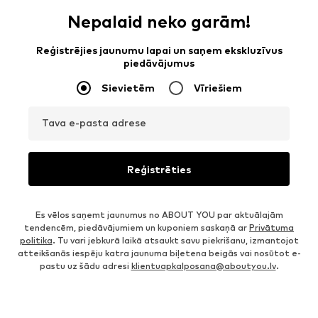
Nepalaid neko garām!
Reģistrējies jaunumu lapai un saņem ekskluzīvus
piedāvājumus
Sievietēm
Vīriešiem
Tava e-pasta adrese
Reģistrēties
Es vēlos saņemt jaunumus no ABOUT YOU par aktuālajām
tendencēm, piedāvājumiem un kuponiem saskaņā ar
Privātuma
politika
. Tu vari jebkurā laikā atsaukt savu piekrišanu, izmantojot
atteikšanās iespēju katra jaunuma biļetena beigās vai nosūtot e-
pastu uz šādu adresi
klientuapkalposana@aboutyou.lv
.