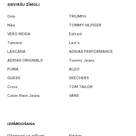
SIEVIEŠU ZĪMOLI
Only
TRIUMPH
Nike
TOMMY HILFIGER
VERO MODA
Edited
Tamaris
Levi's
LASCANA
ADIDAS PERFORMANCE
ADIDAS ORIGINALS
Tommy Jeans
PUMA
ALDO
GUESS
SKECHERS
Crocs
TOM TAILOR
Calvin Klein Jeans
VANS
IZPĀRDOŠANA
Džemperi un adījumi
Kleitas