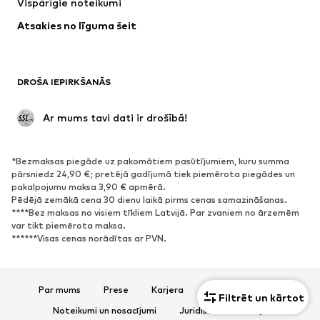
Vispārīgie noteikumi
Apakšveļa
Blūzes un tunikas
Atsakies no līguma šeit
Mēteļi
Svārki
Peldkostīmi
Ikdienas džemperi
Žaketes
Kombinezoni un sarafāni
DROŠA IEPIRKŠANĀS
Lieli izmēri
Apģērbs grūtniecēm
Svinības
Ekskluzīvi
 Ar mums tavi dati ir drošībā!
Pārstrāde
*Bezmaksas piegāde uz pakomātiem pasūtījumiem, kuru summa
APAVI
pārsniedz 24,90 €; pretējā gadījumā tiek piemērota piegādes un
pakalpojumu maksa 3,90 € apmērā.
Jaunumi
Šobrīd populāri
Pēdējā zemākā cena 30 dienu laikā pirms cenas samazināšanas.
****Bez maksas no visiem tīkliem Latvijā. Par zvaniem no ārzemēm
Brīvā laika apavi
Puszābaki
var tikt piemērota maksa.
Augstpapēžu apavi
Zābaki
******Visas cenas norādītas ar PVN.
Sandales
Kurpes
Sporta apavi
Laiviņas
Par mums
Prese
Karjera
Datu aizsardzība
Atvērti apavi
Mājas apavi
Filtrēt un kārtot
Noteikumi un nosacījumi
Juridiskā informācija
Ekskluzīvi