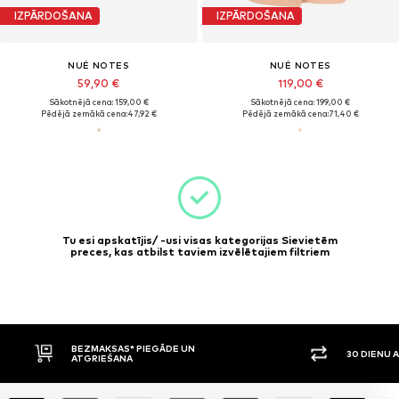
IZPĀRDOŠANA
IZPĀRDOŠANA
NUÉ NOTES
NUÉ NOTES
59,90 €
119,00 €
Sākotnējā cena: 159,00 €
Sākotnējā cena: 199,00 €
Pēdējā zemākā cena:
47,92 €
Pēdējā zemākā cena:
71,40 €
Tu esi apskatījis/ -usi visas kategorijas Sievietēm
preces, kas atbilst taviem izvēlētajiem filtriem
BEZMAKSAS* PIEGĀDE UN
30 DIENU 
ATGRIEŠANA