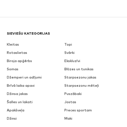
SIEVIEŠU KATEGORIJAS
Kleitas
Topi
Rotaslietas
Svārki
Biroja apģērbs
Ekskluzīvi
Somas
Blūzes un tunikas
Džemperi un adījumi
Starpsezonu jakas
Brīvā laika apavi
Starpsezonu mēteļi
Džinsa jakas
Puszābaki
Šalles un lakati
Jostas
Apakšveļa
Preces sportam
Džinsi
Maki