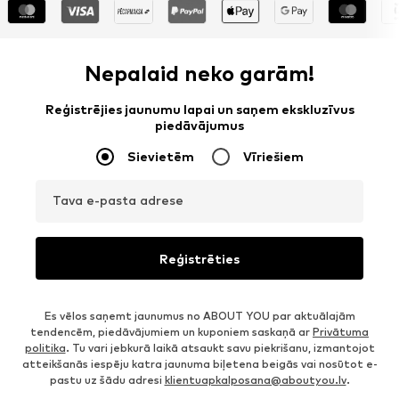
Nepalaid neko garām!
Reģistrējies jaunumu lapai un saņem ekskluzīvus
piedāvājumus
Sievietēm
Vīriešiem
Tava e-pasta adrese
Reģistrēties
Es vēlos saņemt jaunumus no ABOUT YOU par aktuālajām
tendencēm, piedāvājumiem un kuponiem saskaņā ar
Privātuma
politika
. Tu vari jebkurā laikā atsaukt savu piekrišanu, izmantojot
atteikšanās iespēju katra jaunuma biļetena beigās vai nosūtot e-
pastu uz šādu adresi
klientuapkalposana@aboutyou.lv
.