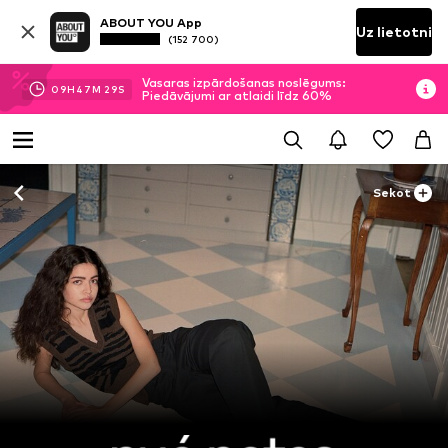
ABOUT YOU App
Uz lietotni
(152 700)
Vasaras izpārdošanas noslēgums:
09
H
47
M
29
S
Piedāvājumi ar atlaidi līdz 60%
Sekot