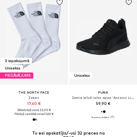
3 iepakojumā
Unisekss
PIEDĀVĀJUMS
Unisekss
THE NORTH FACE
PUMA
Zeķes
Zemie brīvā laika apavi 'Anzarun Lite'
17,60 €
59,90 €
Sākotnējā cena: 22,00 €
Pēdējā zemākā cena:
17,60 €
Tu esi apskatījis/-usi 32 preces no