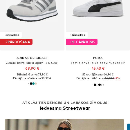
Unisekss
Unisekss
IZPĀRDOŠANA
PIEDĀVĀJUMS
ADIDAS ORIGINALS
PUMA
Zemie brīvā laika apavi 'ZX 500'
Zemie brīvā laika apavi 'Caven III'
69,90 €
45,43 €
Sākotnējā cena: 79,90 €
Sākotnējā cena: 64,90 €
Pēdējā zemākā cena:
38,32 €
Pēdējā zemākā cena:
46,32 €
-2%
+
2
ATKLĀJ TENDENCES UN LABĀKOS ZĪMOLUS
Iedvesma Streetwear