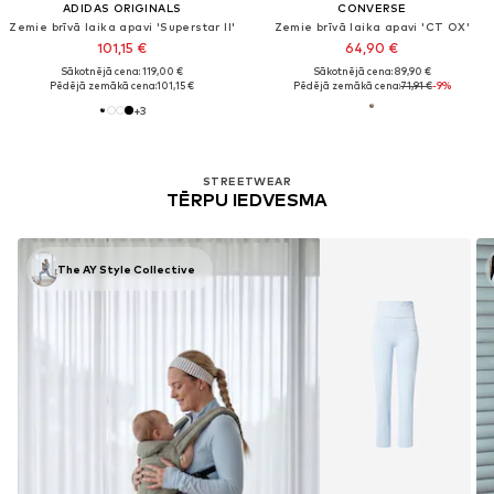
ADIDAS ORIGINALS
CONVERSE
Zemie brīvā laika apavi 'Superstar II'
Zemie brīvā laika apavi 'CT OX'
101,15 €
64,90 €
Sākotnējā cena: 119,00 €
Sākotnējā cena: 89,90 €
Pēdējā zemākā cena:
101,15 €
Pēdējā zemākā cena:
71,91 €
-9%
+
3
STREETWEAR
TĒRPU IEDVESMA
The AY Style Collective