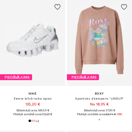
PIEDĀVĀJUMS
PIEDĀVĀJUMS
NIKE
ROXY
Zemie brīvā laika apavi
Sportisks džemperis 'LINEUP'
135,20 €
No 18,95 €
Sākotnējā cena: 169,00 €
Sākotnējā cena: 37,90 €
Pēdējā zemākā cena:
126,65 €
Pēdējā zemākā cena:
22,74 €
-16%
+
2