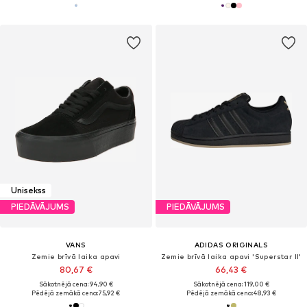
Unisekss
PIEDĀVĀJUMS
PIEDĀVĀJUMS
VANS
ADIDAS ORIGINALS
Zemie brīvā laika apavi
Zemie brīvā laika apavi 'Superstar II'
80,67 €
66,43 €
Sākotnējā cena: 94,90 €
Sākotnējā cena: 119,00 €
Pēdējā zemākā cena:
75,92 €
Pēdējā zemākā cena:
48,93 €