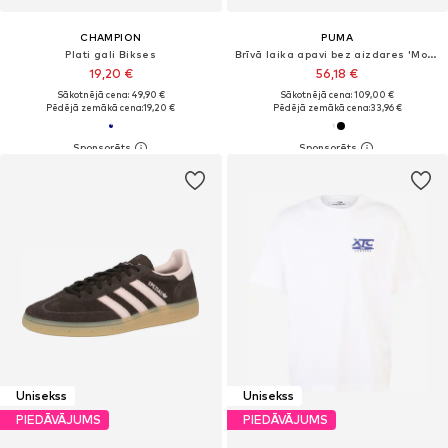
CHAMPION
PUMA
Plati gali Bikses
Brīvā laika apavi bez aizdares 'Mostro Move'
19,20 €
56,18 €
Sākotnējā cena: 49,90 €
Sākotnējā cena: 109,00 €
Pēdējā zemākā cena:
19,20 €
Pēdējā zemākā cena:
33,96 €
Unisekss
Unisekss
PIEDĀVĀJUMS
PIEDĀVĀJUMS