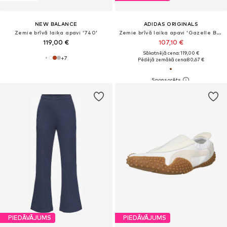
NEW BALANCE
ADIDAS ORIGINALS
Zemie brīvā laika apavi '740'
Zemie brīvā laika apavi 'Gazelle Bold'
119,00 €
107,10 €
Sākotnējā cena: 119,00 €
+
7
Pēdējā zemākā cena:
80,67 €
PIEDĀVĀJUMS
PIEDĀVĀJUMS