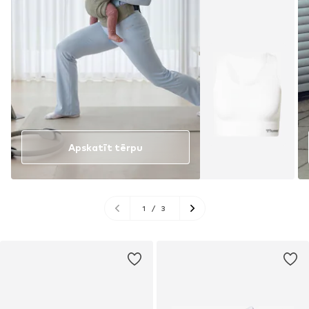
Apskatīt tērpu
1
/
3