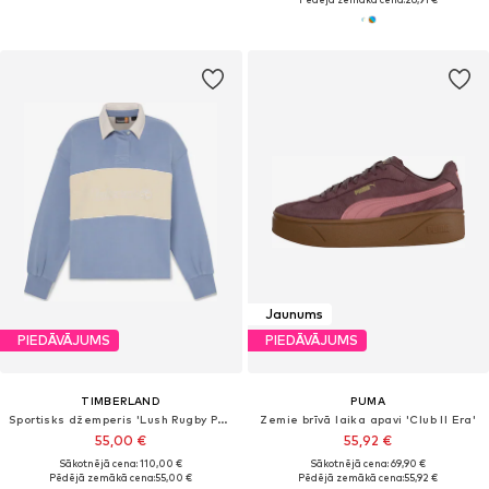
Jaunums
PIEDĀVĀJUMS
PIEDĀVĀJUMS
TIMBERLAND
PUMA
Sportisks džemperis 'Lush Rugby Polo'
Zemie brīvā laika apavi 'Club II Era'
55,00 €
55,92 €
Sākotnējā cena: 110,00 €
Sākotnējā cena: 69,90 €
Pēdējā zemākā cena:
55,00 €
Pēdējā zemākā cena:
55,92 €