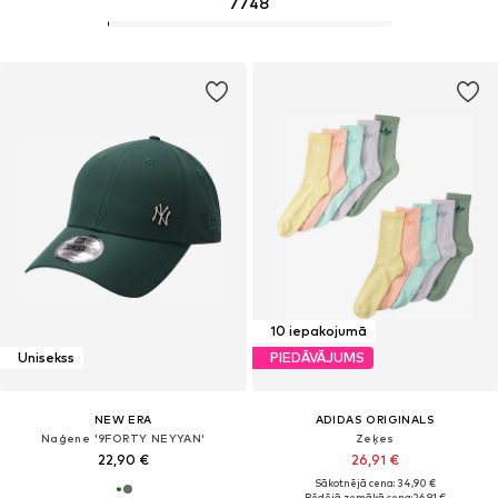
7748
10 iepakojumā
Unisekss
PIEDĀVĀJUMS
NEW ERA
ADIDAS ORIGINALS
Naģene '9FORTY NEYYAN'
Zeķes
22,90 €
26,91 €
Sākotnējā cena: 34,90 €
Pēdējā zemākā cena:
26,91 €