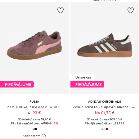
Unisekss
PIEDĀVĀJUMS
PIEDĀVĀJUMS
PUMA
ADIDAS ORIGINALS
Zemie brīvā laika apavi 'Club II'
Zemie brīvā laika apavi 'Handball Spezial'
41,93 €
No 81,75 €
Sākotnējā cena: 59,90 €
Sākotnējā cena: 109,00 €
Pēdējā zemākā cena:
47,92 €
-12%
Pēdējā zemākā cena:
81,75 €