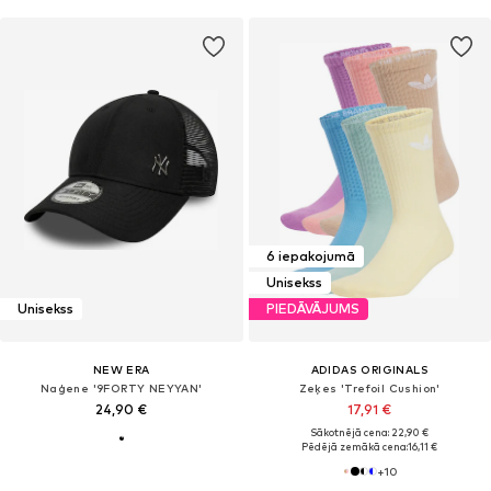
6 iepakojumā
Unisekss
Unisekss
PIEDĀVĀJUMS
NEW ERA
ADIDAS ORIGINALS
Naģene '9FORTY NEYYAN'
Zeķes 'Trefoil Cushion'
24,90 €
17,91 €
Sākotnējā cena: 22,90 €
Pēdējā zemākā cena:
16,11 €
+
10