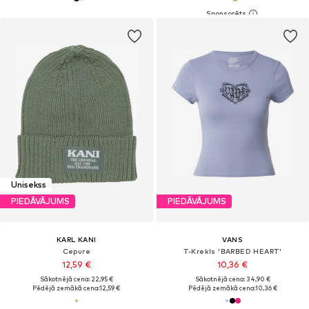
Unisekss
PIEDĀVĀJUMS
PIEDĀVĀJUMS
KARL KANI
VANS
Cepure
T-Krekls 'BARBED HEART'
12,59 €
10,36 €
Sākotnējā cena: 22,95 €
Sākotnējā cena: 34,90 €
Pēdējā zemākā cena:
12,59 €
Pēdējā zemākā cena:
10,36 €