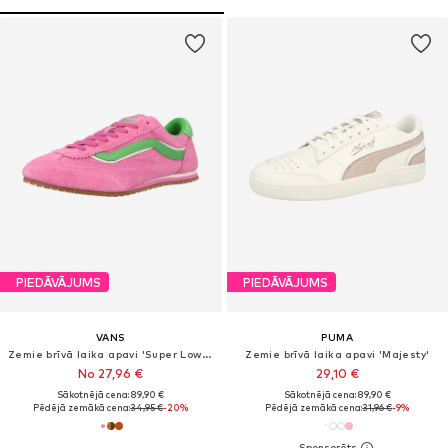
PIEDĀVĀJUMS
PIEDĀVĀJUMS
VANS
PUMA
Zemie brīvā laika apavi 'Super Lowpro'
Zemie brīvā laika apavi 'Majesty'
No 27,96 €
29,10 €
Sākotnējā cena: 89,90 €
Sākotnējā cena: 89,90 €
Pēdējā zemākā cena:
34,95 €
-20%
Pēdējā zemākā cena:
31,96 €
-9%