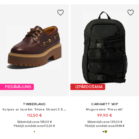
PIEDĀVĀJUMS
IZPĀRDOŠANA
TIMBERLAND
CARHARTT WIP
Kurpes ar šņorēm 'Stone Street 3 Eye'
Mugursoma 'Prescott'
112,50 €
99,90 €
Sākotnējā cena: 159,00 €
Sākotnējā cena: 129,00 €
Pēdējā zemākā cena:
112,50 €
Pēdējā zemākā cena:
39,96 €