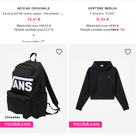
ADIDAS ORIGINALS
VERTERE BERLIN
Zemie brīvā laika apavi 'Handball Spezial'
T-Krekls 'DISC'
76,41 €
15,96 €
Sākotnējā cena: 109,00 €
Sākotnējā cena: 49,90 €
Pēdējā zemākā cena:
72,17 €
Pēdējā zemākā cena:
17,96 €
-11%
Unisekss
PIEDĀVĀJUMS
PIEDĀVĀJUMS