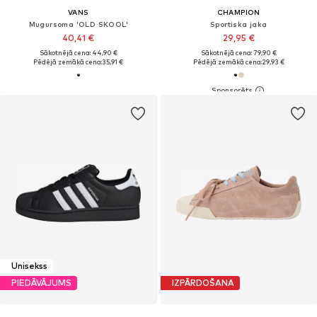
VANS
CHAMPION
Mugursoma 'OLD SKOOL'
Sportiska jaka
40,41 €
29,95 €
Sākotnējā cena: 44,90 €
Sākotnējā cena: 79,90 €
Pēdējā zemākā cena:
35,91 €
Pēdējā zemākā cena:
29,93 €
Unisekss
PIEDĀVĀJUMS
IZPĀRDOŠANA