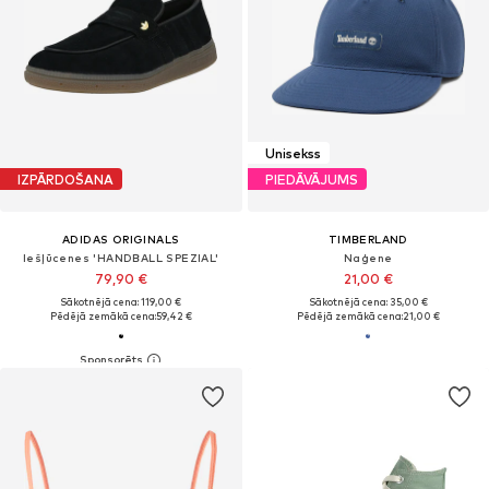
Unisekss
IZPĀRDOŠANA
PIEDĀVĀJUMS
ADIDAS ORIGINALS
TIMBERLAND
Iešļūcenes 'HANDBALL SPEZIAL'
Naģene
79,90 €
21,00 €
Sākotnējā cena: 119,00 €
Sākotnējā cena: 35,00 €
Pēdējā zemākā cena:
59,42 €
Pēdējā zemākā cena:
21,00 €