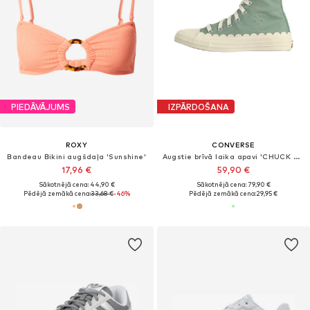
PIEDĀVĀJUMS
IZPĀRDOŠANA
ROXY
CONVERSE
Bandeau Bikini augšdaļa 'Sunshine'
Augstie brīvā laika apavi 'CHUCK TAYLOR ALL STAR'
17,96 €
59,90 €
Sākotnējā cena: 44,90 €
Sākotnējā cena: 79,90 €
Pēdējā zemākā cena:
33,68 €
-46%
Pēdējā zemākā cena:
29,95 €