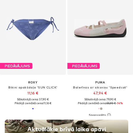
PIEDĀVĀJUMS
PIEDĀVĀJUMS
ROXY
PUMA
Bikini apakšdaļa 'SUN CLICK'
Balerīnas ar siksniņu 'Speedcat'
11,16 €
47,94 €
Sākotnējā cena: 37,90 €
Sākotnējā cena: 79,90 €
Pēdējā zemākā cena:
11,16 €
Pēdējā zemākā cena:
55,93 €
-14%
Aktuālākie brīvā laika apavi