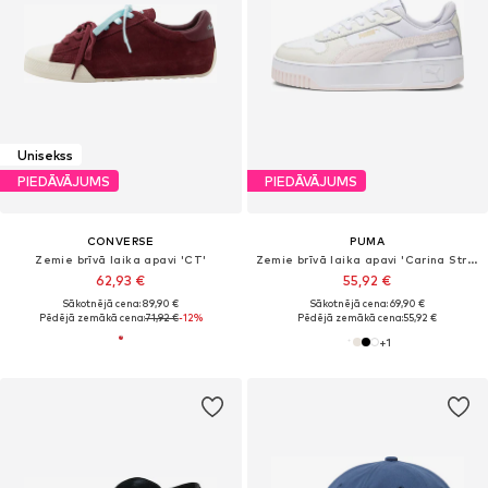
Unisekss
PIEDĀVĀJUMS
PIEDĀVĀJUMS
CONVERSE
PUMA
Zemie brīvā laika apavi 'CT'
Zemie brīvā laika apavi 'Carina Street'
62,93 €
55,92 €
Sākotnējā cena: 89,90 €
Sākotnējā cena: 69,90 €
Pēdējā zemākā cena:
71,92 €
-12%
Pēdējā zemākā cena:
55,92 €
+
1