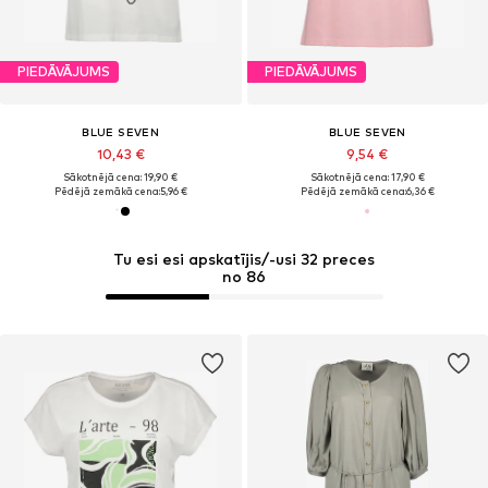
PIEDĀVĀJUMS
PIEDĀVĀJUMS
BLUE SEVEN
BLUE SEVEN
10,43 €
9,54 €
Sākotnējā cena: 19,90 €
Sākotnējā cena: 17,90 €
Pēdējā zemākā cena:
5,96 €
Pēdējā zemākā cena:
6,36 €
Tu esi esi apskatījis/-usi 32 preces
no 86