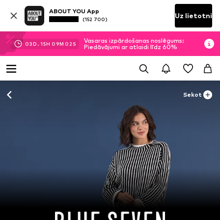
ABOUT YOU App
Uz lietotni
(152 700)
Vasaras izpārdošanas noslēgums:
03
D.
15
H
09
M
00
S
Piedāvājumi ar atlaidi līdz 60%
Sekot