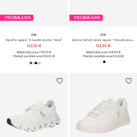
PIEDĀVĀJUMS
PIEDĀVĀJUMS
ON
ON
Sporta apavi 'Cloudmonster Void'
Zemie brīvā laika apavi 'Cloudnova Form 2'
143,10 €
122,55 €
Sākotnējā cena: 179,00 €
Sākotnējā cena: 149,00 €
Pēdējā zemākā cena:
125,00 €
Pēdējā zemākā cena:
122,55 €
+
2