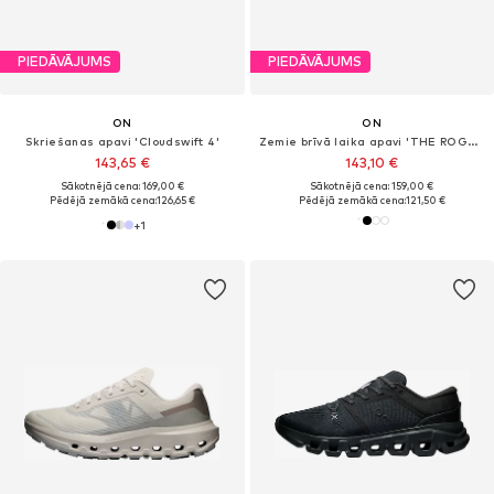
PIEDĀVĀJUMS
PIEDĀVĀJUMS
ON
ON
Skriešanas apavi 'Cloudswift 4'
Zemie brīvā laika apavi 'THE ROGER Advantage'
143,65 €
143,10 €
Sākotnējā cena: 169,00 €
Sākotnējā cena: 159,00 €
Pēdējā zemākā cena:
126,65 €
Pēdējā zemākā cena:
121,50 €
+
1