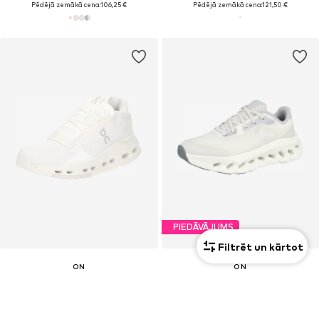
Pēdējā zemākā cena:
106,25 €
Pēdējā zemākā cena:
121,50 €
PIEDĀVĀJUMS
Filtrēt un kārtot
ON
ON
Zemie brīvā laika apavi 'Cloudnova 2'
Zemie brīvā laika apavi 'Cloudtilt Remix'
169,00 €
143,65 €
Pēdējā zemākā cena:
169,00 €
-15%