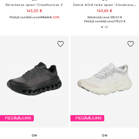
Skriešanas apavi 'Cloudhorizon 2'
Zemie brīvā laika apavi 'Cloudnova 2'
143,20 €
143,65 €
Pēdējā zemākā cena:
179,00 €
-20%
Sākotnējā cena: 169,00 €
Pēdējā zemākā cena:
119,20 €
PIEDĀVĀJUMS
PIEDĀVĀJUMS
ON
ON