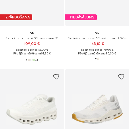
IZPĀRDOŠANA
PIEDĀVĀJUMS
ON
ON
Skriešanas apavi 'Cloudrunner 3'
Skriešanas apavi 'Cloudrunner 2 Waterproof'
109,00 €
143,10 €
Sākotnējā cena: 159,00 €
Sākotnējā cena: 179,00 €
Pēdējā zemākā cena:
95,20 €
Pēdējā zemākā cena:
90,30 €
+
1