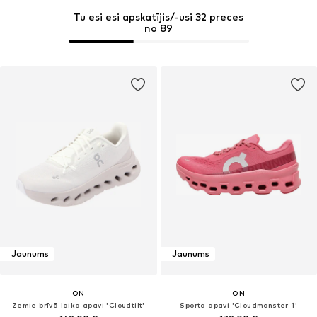
Tu esi esi apskatījis/-usi 32 preces
no 89
Jaunums
Jaunums
ON
ON
Zemie brīvā laika apavi 'Cloudtilt'
Sporta apavi 'Cloudmonster 1'