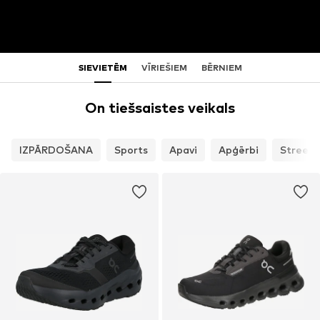
SIEVIETĒM
VĪRIEŠIEM
BĒRNIEM
On tiešsaistes veikals
IZPĀRDOŠANA
Sports
Apavi
Apģērbi
Street