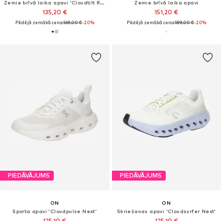
Zemie brīvā laika apavi 'Cloudtilt Remix'
Zemie brīvā laika apavi
135,20 €
151,20 €
Pēdējā zemākā cena:
169,00 €
-20%
Pēdējā zemākā cena:
189,00 €
-20%
PIEDĀVĀJUMS
PIEDĀVĀJUMS
ON
ON
Sporta apavi 'Cloudpulse Next'
Skriešanas apavi 'Cloudsurfer Next'
125,10 €
125,10 €