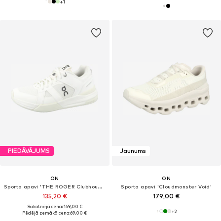
+
1
PIEDĀVĀJUMS
Jaunums
ON
ON
Sporta apavi 'THE ROGER Clubhouse Pro'
Sporta apavi 'Cloudmonster Void'
135,20 €
179,00 €
Sākotnējā cena: 169,00 €
+
2
Pēdējā zemākā cena:
69,00 €