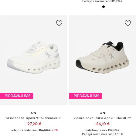
Pēdējā zemākā cena:
111,20 €
PIEDĀVĀJUMS
PIEDĀVĀJUMS
ON
ON
Skriešanas apavi 'Cloudrunner 3'
Zemie brīvā laika apavi 'Cloudtilt'
127,20 €
134,10 €
Pēdējā zemākā cena:
159,00 €
-20%
Sākotnējā cena: 169,00 €
Pēdējā zemākā cena:
134,10 €