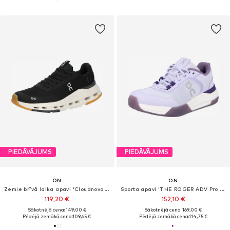
PIEDĀVĀJUMS
PIEDĀVĀJUMS
ON
ON
Zemie brīvā laika apavi 'Cloudnova Form 2'
Sporta apavi 'THE ROGER ADV Pro Clay'
119,20 €
152,10 €
Sākotnējā cena: 149,00 €
Sākotnējā cena: 169,00 €
Pēdējā zemākā cena:
109,65 €
Pēdējā zemākā cena:
114,75 €