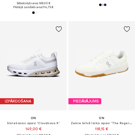
Sākotnējā cena: 169,00 €
Pēdējā zemākā cena:
114,75 €
IZPĀRDOŠANA
PIEDĀVĀJUMS
ON
ON
Skriešanas apavi 'Cloudnova X'
Zemie brīvā laika apavi 'The Roger Clubhouse'
149,00 €
118,15 €