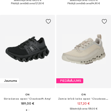
Sākotnējā cena: 169,00 €
Sākotnējā cena: 139,00 €
Pēdējā zemākā cena:
121,50 €
Pēdējā zemākā cena:
94,90 €
Jaunums
PIEDĀVĀJUMS
ON
ON
Skriešanas apavi 'Cloudswift Amp'
Zemie brīvā laika apavi 'Cloudaway 2'
189,00 €
127,20 €
Sākotnējā cena: 159,00 €