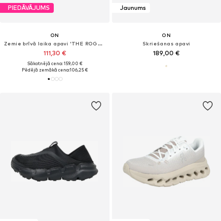
PIEDĀVĀJUMS
Jaunums
ON
ON
Zemie brīvā laika apavi 'THE ROGER Advantage'
Skriešanas apavi
111,30 €
189,00 €
Sākotnējā cena: 159,00 €
Pēdējā zemākā cena:
106,25 €