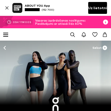
ABOUT YOU App
Uz lietotni
(152 700)
Vasaras izpārdošanas noslēgums:
05
H
10
M
58
S
Piedāvājumi ar atlaidi līdz 60%
Sekot