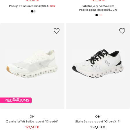
Pēdējā zemākā cena:
139,00 €
-10%
Sākotnējā cena: 159,00 €
Pēdējā zemākā cena:
81,00 €
PIEDĀVĀJUMS
ON
ON
Zemie brīvā laika apavi 'Cloud6'
Skriešanas apavi 'CloudX 4'
121,50 €
159,00 €