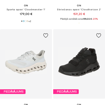
ON
ON
Sporta apavi 'Cloudmonster 1'
Skriešanas apavi 'Cloudhorizon 2'
179,00 €
159,20 €
Pēdējā zemākā cena:
199,00 €
-20%
+
2
PIEDĀVĀJUMS
PIEDĀVĀJUMS
ON
ON