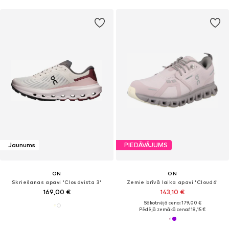
Jaunums
PIEDĀVĀJUMS
ON
ON
Skriešanas apavi 'Cloudvista 3'
Zemie brīvā laika apavi 'Cloud6'
169,00 €
143,10 €
Sākotnējā cena: 179,00 €
Pēdējā zemākā cena:
118,15 €