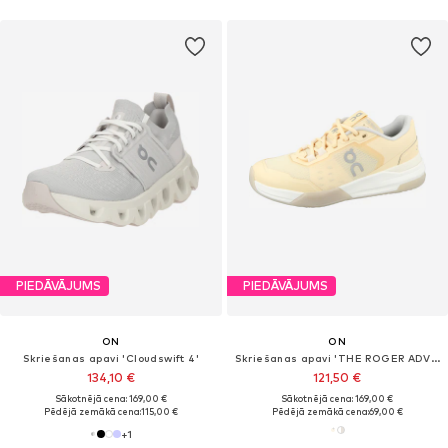
PIEDĀVĀJUMS
PIEDĀVĀJUMS
ON
ON
Skriešanas apavi 'Cloudswift 4'
Skriešanas apavi 'THE ROGER ADV Pro'
134,10 €
121,50 €
Sākotnējā cena: 169,00 €
Sākotnējā cena: 169,00 €
Pēdējā zemākā cena:
115,00 €
Pēdējā zemākā cena:
69,00 €
+
1