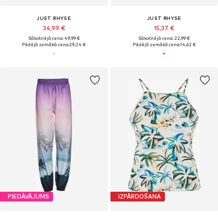
JUST RHYSE
JUST RHYSE
34,99 €
15,37 €
Sākotnējā cena: 49,99 €
Sākotnējā cena: 22,99 €
Pēdējā zemākā cena:
29,24 €
Pēdējā zemākā cena:
14,62 €
PIEDĀVĀJUMS
IZPĀRDOŠANA