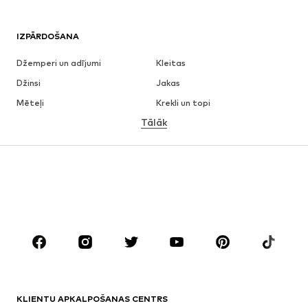
IZPĀRDOŠANA
Džemperi un adījumi
Kleitas
Džinsi
Jakas
Mēteļi
Krekli un topi
Tālāk
Bikses
Apakšveļa
Svārki
Blūzes un tunikas
Ikdienas džemperi
Žaketes
Peldkostīmi
Kombinezoni un sarafāni
Lieli izmēri
Apģērbs grūtniecēm
Apavi
Sports
Aksesuāri
Premium
APĢĒRBI
KLIENTU APKALPOŠANAS CENTRS
Jaunumi
Šobrīd populāri