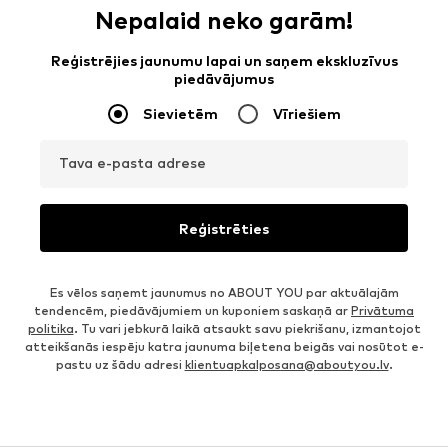
Nepalaid neko garām!
Reģistrējies jaunumu lapai un saņem ekskluzīvus
piedāvājumus
Sievietēm
Vīriešiem
Tava e-pasta adrese
Reģistrēties
Es vēlos saņemt jaunumus no ABOUT YOU par aktuālajām
tendencēm, piedāvājumiem un kuponiem saskaņā ar
Privātuma
politika
. Tu vari jebkurā laikā atsaukt savu piekrišanu, izmantojot
atteikšanās iespēju katra jaunuma biļetena beigās vai nosūtot e-
pastu uz šādu adresi
klientuapkalposana@aboutyou.lv
.