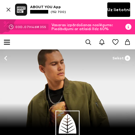
ABOUT YOU App
Uz lietotni
(152 700)
Vasaras izpārdošanas noslēgums:
03
D.
07
H
46
M
34
S
Piedāvājumi ar atlaidi līdz 60%
Sekot