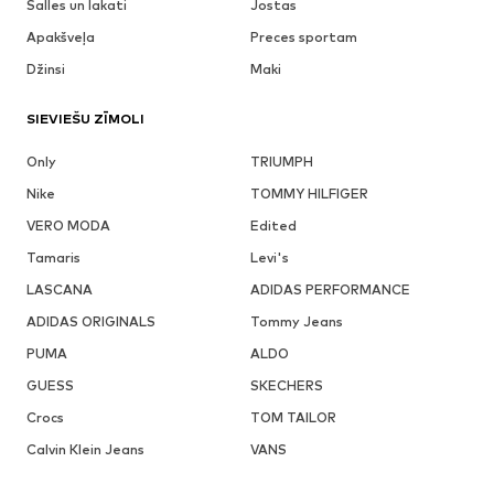
Šalles un lakati
Jostas
Apakšveļa
Preces sportam
Džinsi
Maki
SIEVIEŠU ZĪMOLI
Only
TRIUMPH
Nike
TOMMY HILFIGER
VERO MODA
Edited
Tamaris
Levi's
LASCANA
ADIDAS PERFORMANCE
ADIDAS ORIGINALS
Tommy Jeans
PUMA
ALDO
GUESS
SKECHERS
Crocs
TOM TAILOR
Calvin Klein Jeans
VANS