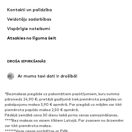
Kleitas
Džinsi
Kontakti un palīdzība
Krekli un topi
Bikses
Veidotāju sadarbības
Jakas
Džemperi un adījumi
Vispārīgie noteikumi
Apakšveļa
Blūzes un tunikas
Atsakies no līguma šeit
Mēteļi
Svārki
Peldkostīmi
Ikdienas džemperi
Žaketes
Kombinezoni un sarafāni
DROŠA IEPIRKŠANĀS
Lieli izmēri
Apģērbs grūtniecēm
Svinības
Ekskluzīvi
 Ar mums tavi dati ir drošībā!
Pārstrāde
*Bezmaksas piegāde uz pakomātiem pasūtījumiem, kuru summa
APAVI
pārsniedz 24,90 €; pretējā gadījumā tiek piemērota piegādes un
pakalpojumu maksa 3,90 € apmērā. Par piegādi uz mājām var tikt
Jaunumi
Šobrīd populāri
piemērota papildu maksa 2,50 € apmērā.
Pēdējā zemākā cena 30 dienu laikā pirms cenas samazināšanas.
Brīvā laika apavi
Puszābaki
****Bez maksas no visiem tīkliem Latvijā. Par zvaniem no ārzemēm
Augstpapēžu apavi
Zābaki
var tikt piemērota maksa.
******Visas cenas norādītas ar PVN.