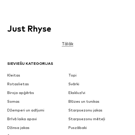
Just Rhyse
Tālāk
SIEVIEŠU KATEGORIJAS
Kleitas
Topi
Rotaslietas
Svārki
Biroja apģērbs
Ekskluzīvi
Somas
Blūzes un tunikas
Džemperi un adījumi
Starpsezonu jakas
Brīvā laika apavi
Starpsezonu mēteļi
Džinsa jakas
Puszābaki