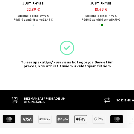
JUST RHYSE
JUST RHYSE
22,39 €
13,49 €
Sākotnējā cena: 39,99 €
Sākotnējā cena: 14,99 €
Pēdējā zemākā cena:
22,49 €
Pēdējā zemākā cena:
10,99 €
Tu esi apskatījis/ -usi visas kategorijas Sievietēm
preces, kas atbilst taviem izvēlētajiem filtriem
BEZMAKSAS* PIEGĀDE UN
30 DIENU ATGRI
ATGRIEŠANA