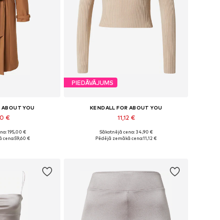
PIEDĀVĀJUMS
R ABOUT YOU
KENDALL FOR ABOUT YOU
60 €
11,12 €
na: 195,00 €
Sākotnējā cena: 34,90 €
 S, M, L, XL, XXL
Pieejamie izmēri: XS, M, L, XL, XXL
 cena:
59,60 €
Pēdējā zemākā cena:
11,12 €
t grozam
Pievienot grozam