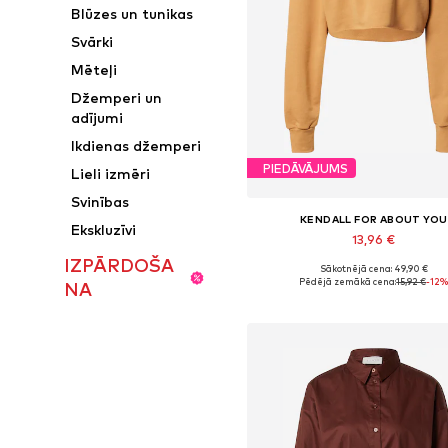
Blūzes un tunikas
Svārki
Mēteļi
Džemperi un
adījumi
Ikdienas džemperi
PIEDĀVĀJUMS
Lieli izmēri
Svinības
KENDALL FOR ABOUT YOU
Ekskluzīvi
13,96 €
IZPĀRDOŠA
Sākotnējā cena: 49,90 €
Pieejamie izmēri: XS, S, M, L, XL
Pēdējā zemākā cena:
15,92 €
-12
NA
Pievienot grozam