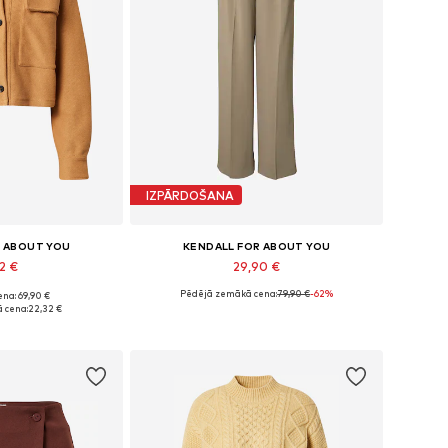
IZPĀRDOŠANA
R ABOUT YOU
KENDALL FOR ABOUT YOU
32 €
29,90 €
Pēdējā zemākā cena:
79,90 €
-62%
na: 69,90 €
ri: L, XL, XXL
Pieejamie izmēri: 42
 cena:
22,32 €
t grozam
Pievienot grozam