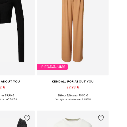
PIEDĀVĀJUMS
R ABOUT YOU
KENDALL FOR ABOUT YOU
2 €
27,93 €
na: 39,90 €
Sākotnējā cena: 79,90 €
S, S, M, L, XL, XXL
Pieejamie izmēri: 42, 44
 cena:
12,72 €
Pēdējā zemākā cena:
27,93 €
t grozam
Pievienot grozam