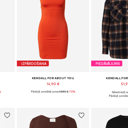
IZPĀRDOŠANA
PIEDĀVĀJUMS
KENDALL FOR ABOUT YOU
KENDALL FO
14,90 €
51,9
%
Pēdējā zemākā cena:
49,90 €
-70%
Sākotnējā ce
Pieejamie izmēri: 40, 42, 44
Pieejamie 
Pēdējā zemākā
Pievienot grozam
Pievieno