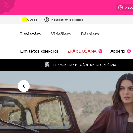
02
D
Outlet
Kontakti un palīdzība
Sievietēm
Vīriešiem
Bērniem
Limitētas kolekcijas
IZPĀRDOŠANA
Apģērbi
BEZMAKSAS* PIEGĀDE UN ATGRIEŠANA