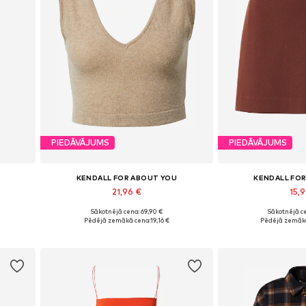
PIEDĀVĀJUMS
PIEDĀVĀJUMS
KENDALL FOR ABOUT YOU
KENDALL FO
21,96 €
15,9
Sākotnējā cena: 69,90 €
Sākotnējā ce
Pieejamie izmēri: XL, XXL
Pieejamie 
Pēdējā zemākā cena:
19,16 €
Pēdējā zemākā
Pievienot grozam
Pievieno