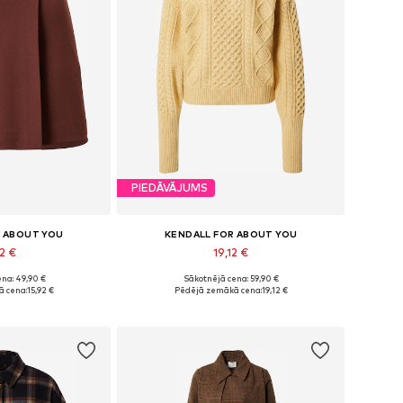
PIEDĀVĀJUMS
R ABOUT YOU
KENDALL FOR ABOUT YOU
2 €
19,12 €
na: 49,90 €
Sākotnējā cena: 59,90 €
izmēri: 42
Pieejamie izmēri: XXL
 cena:
15,92 €
Pēdējā zemākā cena:
19,12 €
t grozam
Pievienot grozam