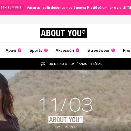
Vasaras izpārdošanas noslēgums: Piedāvājumi ar atlaidi l
.
21
H
36
M
56
S
ABOUT
YOU
Apavi
Sports
Aksesuāri
Streetwear
Pre
30 DIENU ATGRIEŠANAS TIESĪBAS