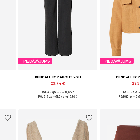
PIEDĀVĀJUMS
PIEDĀVĀJUMS
KENDALL FOR ABOUT YOU
KENDALL FO
23,94 €
22,
Sākotnējā cena: 59,90 €
Sākotnējā ce
Pieejamie izmēri: 30-31, 32-33
Pieejamie izmē
Pēdējā zemākā cena:
17,96 €
Pēdējā zemākā
Pievienot grozam
Pievieno