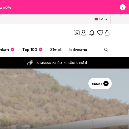
īdz 60%
LV
LV
mium
Top 100
Zīmoli
Iedvesma
APMAKSA PREČU PIEGĀDES BRĪDĪ
SEKOT