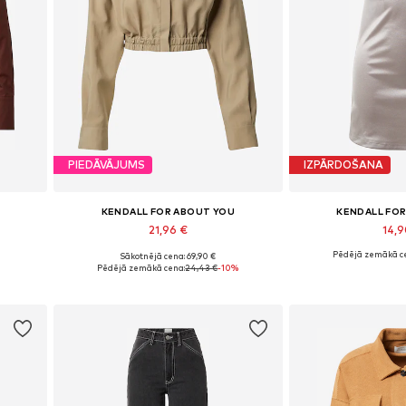
PIEDĀVĀJUMS
IZPĀRDOŠANA
KENDALL FOR ABOUT YOU
KENDALL FO
21,96 €
14,
Pēdējā zemākā c
Sākotnējā cena: 69,90 €
XL
Pieejamie izmēri: XS, S, M, L, XL, XXL
Pieejamie izmēri: 34
Pēdējā zemākā cena:
24,43 €
-10%
Pievienot grozam
Pievieno