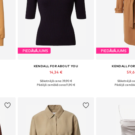
PIEDĀVĀJUMS
PIEDĀVĀJUMS
KENDALL FOR ABOUT YOU
KENDALL FO
14,34 €
59,
Sākotnējā cena: 39,90 €
Sākotnējā ce
, XXL
Pieejamie izmēri: XS, M, L, XL, XXL
Pieejamie izmēri:
%
Pēdējā zemākā cena:
11,90 €
Pēdējā zemākā
Pievienot grozam
Pievieno