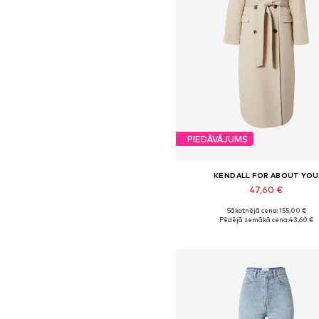
PIEDĀVĀJUMS
KENDALL FOR ABOUT YOU
47,60 €
Sākotnējā cena: 155,00 €
Pieejamie izmēri: L, XL, XXL
Pēdējā zemākā cena:
43,60 €
Pievienot grozam