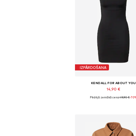
IZPĀRDOŠANA
KENDALL FOR ABOUT YOU
14,90 €
Pēdējā zemākā cena:
49,90 €
-70
Pieejamie izmēri: 40, 42, 44
Pievienot grozam