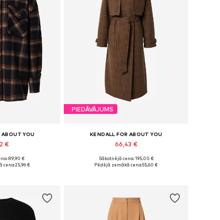
PIEDĀVĀJUMS
R ABOUT YOU
KENDALL FOR ABOUT YOU
2 €
66,43 €
na: 89,90 €
Sākotnējā cena: 195,00 €
izmēri: XL
Pieejamie izmēri: XL, XXL
 cena:
25,96 €
Pēdējā zemākā cena:
55,60 €
t grozam
Pievienot grozam