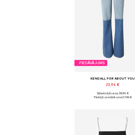
PIEDĀVĀJUMS
KENDALL FOR ABOUT YOU
23,94 €
Sākotnējā cena: 59,90 €
Pieejamie izmēri: 32-33
Pēdējā zemākā cena:
17,96 €
Pievienot grozam