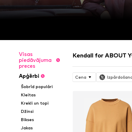
Visas
Kendall for ABOUT YO
piedāvājuma
preces
Apģērbi
Cena
Izpārdošan
Šobrīd populāri
Kleitas
Krekli un topi
Džinsi
Bikses
Jakas