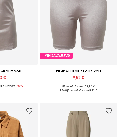
PIEDĀVĀJUMS
R ABOUT YOU
KENDALL FOR ABOUT YOU
90 €
9,52 €
ena:
49,90 €
-70%
Sākotnējā cena: 29,90 €
, 36, 38, 40, 42, 44
Pieejamie izmēri: M, XL
Pēdējā zemākā cena:
9,52 €
t grozam
Pievienot grozam