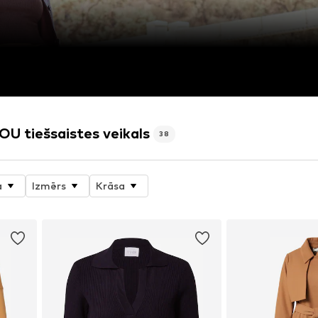
U tiešsaistes veikals
38
a
Izmērs
Krāsa