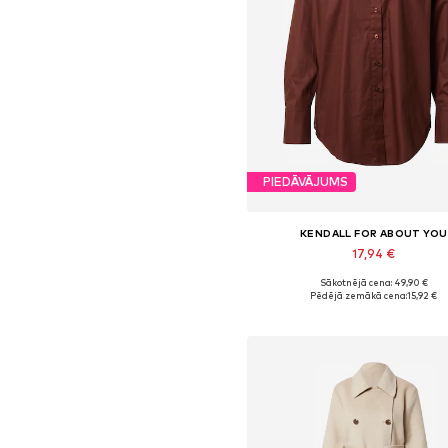
PIEDĀVĀJUMS
KENDALL FOR ABOUT YOU
17,94 €
Sākotnējā cena: 49,90 €
Pieejamie izmēri: XS, S, M, L, 
Pēdējā zemākā cena:
15,92 €
Pievienot grozam