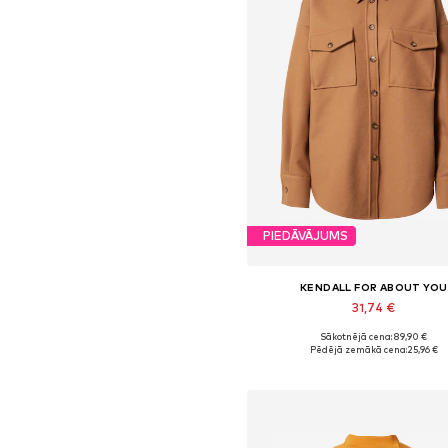
PIEDĀVĀJUMS
KENDALL FOR ABOUT YOU
31,74 €
Sākotnējā cena: 89,90 €
Pieejamie izmēri: XL
Pēdējā zemākā cena:
25,96 €
Pievienot grozam