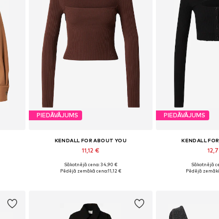
PIEDĀVĀJUMS
PIEDĀVĀJUMS
KENDALL FOR ABOUT YOU
KENDALL FO
11,12 €
12,7
Sākotnējā cena: 34,90 €
Sākotnējā ce
Pieejamie izmēri: XL, XXL
Pieejamie izmēri: X
Pēdējā zemākā cena:
11,12 €
Pēdējā zemākā
Pievienot grozam
Pievieno