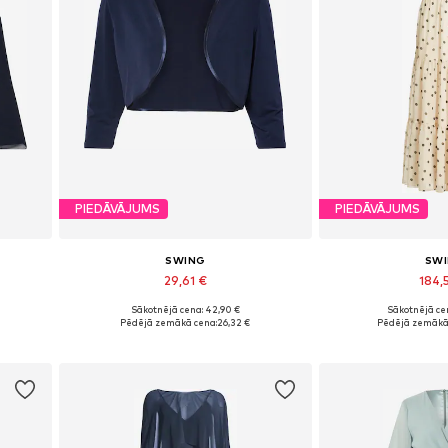
PIEDĀVĀJUMS
PIEDĀVĀJUMS
SWING
SW
29,61 €
184,
Sākotnējā cena: 42,90 €
Sākotnējā ce
Pieejamie izmēri: XS, S, M, L, XL, XXL
Pieejamie izmēri: 34
Pēdējā zemākā cena:
26,32 €
Pēdējā zemākā
Pievienot grozam
Pievieno