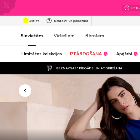
01
D.
Outlet
Kontakti un palīdzība
Sievietēm
Vīriešiem
Bērniem
Limitētas kolekcijas
IZPĀRDOŠANA
Apģērbi
BEZMAKSAS* PIEGĀDE UN ATGRIEŠANA