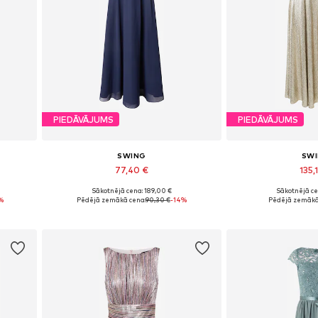
PIEDĀVĀJUMS
PIEDĀVĀJUMS
SWING
SW
77,40 €
135,
Sākotnējā cena: 189,00 €
Sākotnējā ce
Pieejams daudzos izmēros
Pieejamie izmēri: 34
%
Pēdējā zemākā cena:
90,30 €
-14%
Pēdējā zemākā
Pievienot grozam
Pievieno