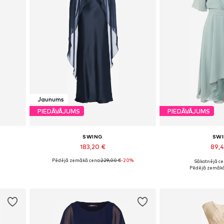
Jaunums
PIEDĀVĀJUMS
PIEDĀVĀJUMS
SWING
SW
183,20 €
89,
Pēdējā zemākā cena:
229,00 €
-20%
Sākotnējā ce
42
Pieejamie izmēri: 34, 36, 38, 40, 44
Pieejams dau
Pēdējā zemākā
Pievienot grozam
Pievieno