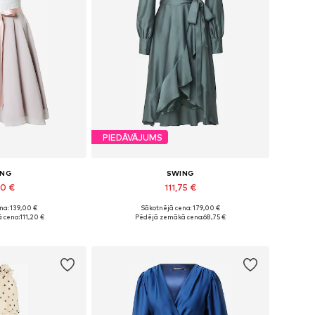
PIEDĀVĀJUMS
ING
SWING
50 €
111,75 €
na: 139,00 €
Sākotnējā cena: 179,00 €
, 36, 38, 40, 42, 44
Pieejams daudzos izmēros
 cena:
111,20 €
Pēdējā zemākā cena:
68,75 €
t grozam
Pievienot grozam