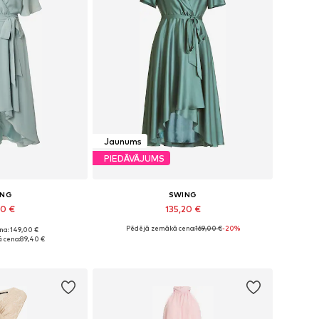
Jaunums
PIEDĀVĀJUMS
ING
SWING
40 €
135,20 €
Pēdējā zemākā cena:
169,00 €
-20%
na: 149,00 €
dzos izmēros
Pieejams daudzos izmēros
 cena:
89,40 €
t grozam
Pievienot grozam