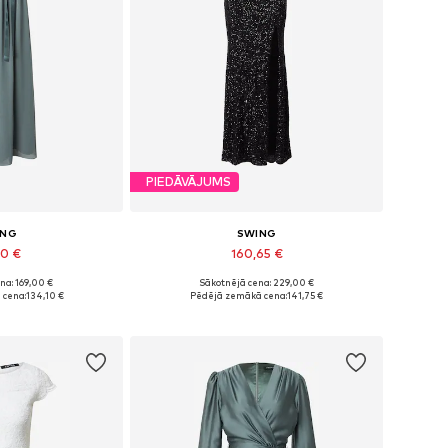
PIEDĀVĀJUMS
ING
SWING
10 €
160,65 €
na: 169,00 €
Sākotnējā cena: 229,00 €
dzos izmēros
Pieejams daudzos izmēros
 cena:
134,10 €
Pēdējā zemākā cena:
141,75 €
t grozam
Pievienot grozam