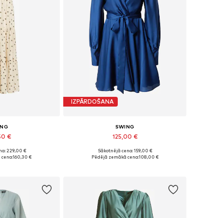
IZPĀRDOŠANA
ING
SWING
50 €
125,00 €
na: 229,00 €
Sākotnējā cena: 159,00 €
, 36, 38, 40, 42, 44
Pieejamie izmēri: 34, 36, 38, 40, 42, 44
 cena:
160,30 €
Pēdējā zemākā cena:
108,00 €
t grozam
Pievienot grozam