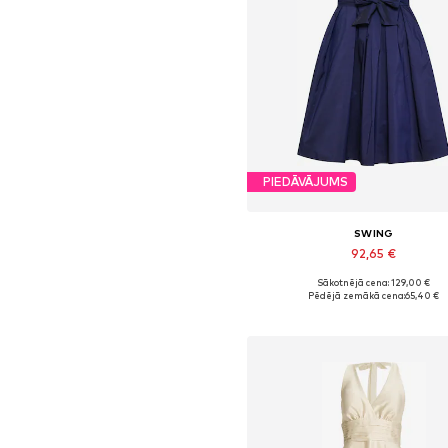
PIEDĀVĀJUMS
SWING
92,65 €
Sākotnējā cena: 129,00 €
Pieejamie izmēri: 34, 36, 38, 40, 
Pēdējā zemākā cena:
65,40 €
Pievienot grozam