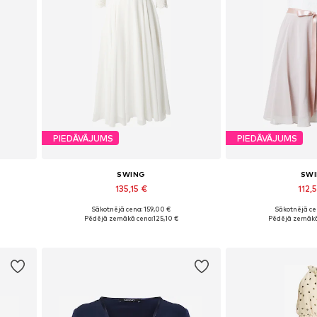
PIEDĀVĀJUMS
PIEDĀVĀJUMS
SWING
SW
135,15 €
112,
Sākotnējā cena: 159,00 €
Sākotnējā ce
42, 44
Pieejamie izmēri: 34, 36, 38, 40, 42, 44
Pieejamie izmēri: 34
Pēdējā zemākā cena:
125,10 €
Pēdējā zemākā
Pievienot grozam
Pievieno