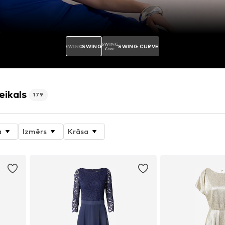
SWING
SWING CURVE
eikals
179
a
Izmērs
Krāsa