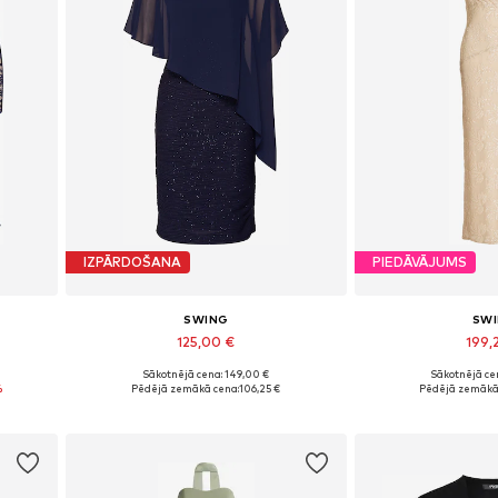
IZPĀRDOŠANA
PIEDĀVĀJUMS
SWING
SW
125,00 €
199,
Sākotnējā cena: 149,00 €
Sākotnējā ce
44
Pieejamie izmēri: 36, 38, 40, 42, 44
Pieejamie izmēri: 34
%
Pēdējā zemākā cena:
106,25 €
Pēdējā zemākā
Pievienot grozam
Pievieno