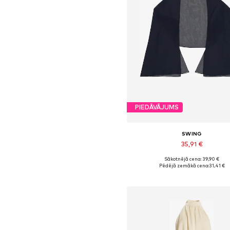
PIEDĀVĀJUMS
SWING
35,91 €
Sākotnējā cena: 39,90 €
Pieejamie izmēri: S, M, L, XL
Pēdējā zemākā cena:
31,41 €
Pievienot grozam