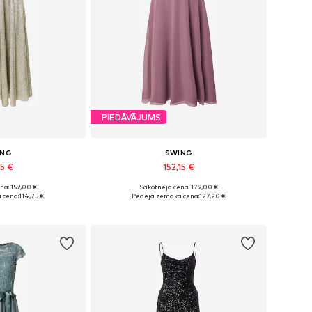
PIEDĀVĀJUMS
ING
SWING
15 €
152,15 €
na: 159,00 €
Sākotnējā cena: 179,00 €
, 36, 38, 40, 42, 44
Pieejams daudzos izmēros
 cena:
114,75 €
Pēdējā zemākā cena:
127,20 €
t grozam
Pievienot grozam