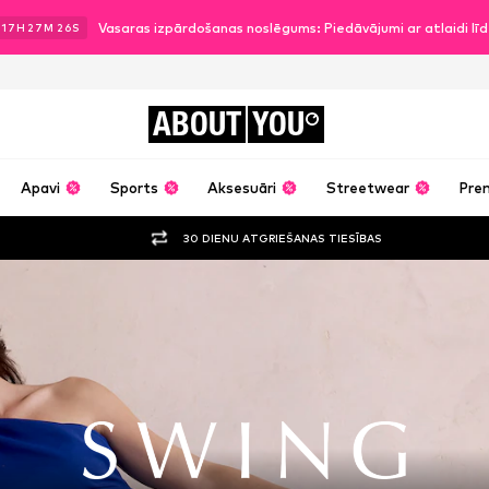
Vasaras izpārdošanas noslēgums: Piedāvājumi ar atlaidi l
17
H
27
M
24
S
ABOUT
YOU
Apavi
Sports
Aksesuāri
Streetwear
Pre
30 DIENU ATGRIEŠANAS TIESĪBAS