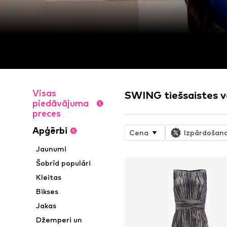
Visas
SWING tiešsaistes v
piedāvājuma
preces
Apģērbi
Cena
Izpārdošan
Jaunumi
Šobrīd populāri
Kleitas
Bikses
Jakas
Džemperi un