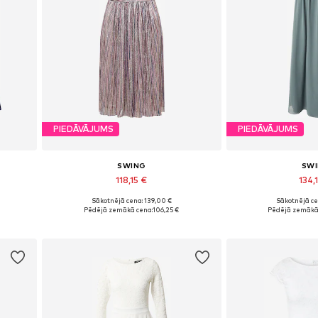
PIEDĀVĀJUMS
PIEDĀVĀJUMS
SWING
SW
118,15 €
134,
Sākotnējā cena: 139,00 €
Sākotnējā ce
42, 44
Pieejamie izmēri: 34, 36, 38, 40, 42, 44
Pieejams dau
Pēdējā zemākā cena:
106,25 €
Pēdējā zemākā
Pievienot grozam
Pievieno