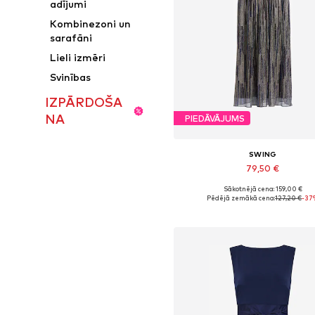
adījumi
Kombinezoni un
sarafāni
Lieli izmēri
Svinības
IZPĀRDOŠA
NA
PIEDĀVĀJUMS
SWING
79,50 €
Sākotnējā cena: 159,00 €
Pieejamie izmēri: 36, 38, 40
Pēdējā zemākā cena:
127,20 €
-37
Pievienot grozam