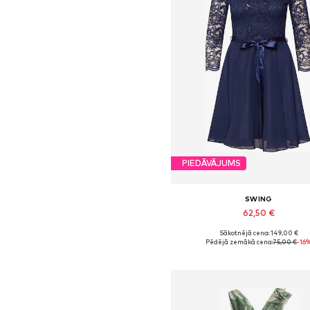
PIEDĀVĀJUMS
SWING
62,50 €
Sākotnējā cena: 149,00 €
Pieejamie izmēri: 38, 40, 42, 
Pēdējā zemākā cena:
75,00 €
-16
Pievienot grozam