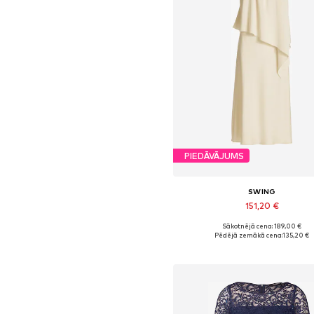
PIEDĀVĀJUMS
SWING
151,20 €
Sākotnējā cena: 189,00 €
Pieejamie izmēri: 34, 36, 38, 
Pēdējā zemākā cena:
135,20 €
Pievienot grozam