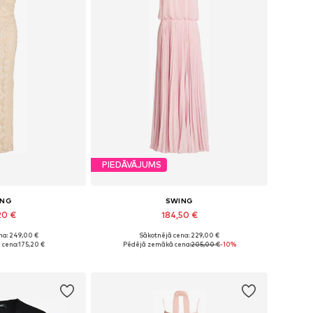
PIEDĀVĀJUMS
ING
SWING
20 €
184,50 €
+
2
na: 249,00 €
Sākotnējā cena: 229,00 €
, 36, 38, 40, 42, 44
Pieejamie izmēri: 34, 36, 38, 40, 42, 44
 cena:
175,20 €
Pēdējā zemākā cena:
205,00 €
-10%
t grozam
Pievienot grozam