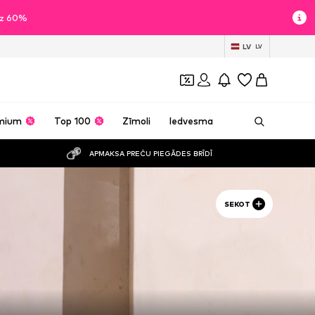
īdz 60%
LV
LV
mium
Top 100
Zīmoli
Iedvesma
APMAKSA PREČU PIEGĀDES BRĪDĪ
SEKOT