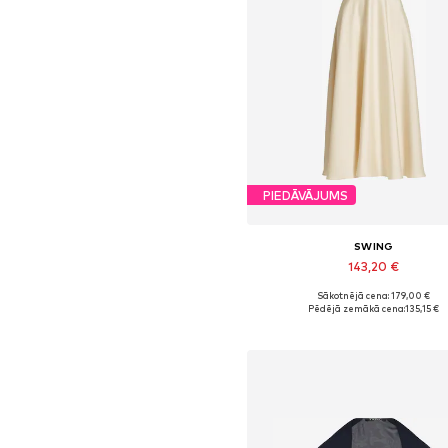
PIEDĀVĀJUMS
SWING
143,20 €
Sākotnējā cena: 179,00 €
Pieejamie izmēri: 34, 36, 38, 40, 
Pēdējā zemākā cena:
135,15 €
Pievienot grozam