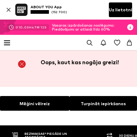
ABOUT YOU App
Uz lietotni
(152 700)
Vasaras izpārdošanas noslēgums:
01
D.
03
H
47
M
11
S
Piedāvājumi ar atlaidi līdz 60%
Oops, kaut kas nogāja greizi!
Mēģini vēlreiz
Turpināt iepirkšanos
BEZMAKSAS* PIEGĀDE UN
30 DIENU 