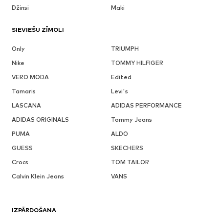
Džinsi
Maki
SIEVIEŠU ZĪMOLI
Only
TRIUMPH
Nike
TOMMY HILFIGER
VERO MODA
Edited
Tamaris
Levi's
LASCANA
ADIDAS PERFORMANCE
ADIDAS ORIGINALS
Tommy Jeans
PUMA
ALDO
GUESS
SKECHERS
Crocs
TOM TAILOR
Calvin Klein Jeans
VANS
IZPĀRDOŠANA