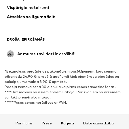
Jakas
Džemperi un adījumi
Vispārīgie noteikumi
Apakšveļa
Blūzes un tunikas
Atsakies no līguma šeit
Mēteļi
Svārki
Peldkostīmi
Ikdienas džemperi
Žaketes
Kombinezoni un sarafāni
DROŠA IEPIRKŠANĀS
Lieli izmēri
Apģērbs grūtniecēm
Svinības
Ekskluzīvi
 Ar mums tavi dati ir drošībā!
Pārstrāde
*Bezmaksas piegāde uz pakomātiem pasūtījumiem, kuru summa
APAVI
pārsniedz 24,90 €; pretējā gadījumā tiek piemērota piegādes un
pakalpojumu maksa 3,90 € apmērā.
Jaunumi
Šobrīd populāri
Pēdējā zemākā cena 30 dienu laikā pirms cenas samazināšanas.
****Bez maksas no visiem tīkliem Latvijā. Par zvaniem no ārzemēm
Brīvā laika apavi
Puszābaki
var tikt piemērota maksa.
Augstpapēžu apavi
Zābaki
******Visas cenas norādītas ar PVN.
Sandales
Kurpes
Sporta apavi
Laiviņas
Par mums
Prese
Karjera
Datu aizsardzība
Atvērti apavi
Mājas apavi