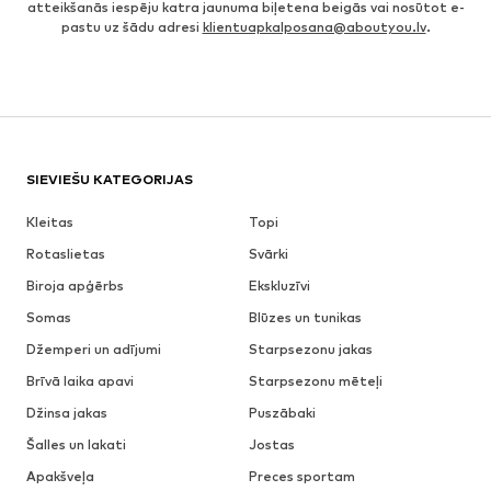
atteikšanās iespēju katra jaunuma biļetena beigās vai nosūtot e-
pastu uz šādu adresi
klientuapkalposana@aboutyou.lv
.
SIEVIEŠU KATEGORIJAS
Kleitas
Topi
Rotaslietas
Svārki
Biroja apģērbs
Ekskluzīvi
Somas
Blūzes un tunikas
Džemperi un adījumi
Starpsezonu jakas
Brīvā laika apavi
Starpsezonu mēteļi
Džinsa jakas
Puszābaki
Šalles un lakati
Jostas
Apakšveļa
Preces sportam