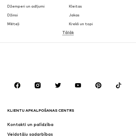
Džemperi un adījumi
Kleitas
Džinsi
Jakas
Mēteļi
Krekli un topi
Tālāk
Bikses
Apakšveļa
Svārki
Blūzes un tunikas
Ikdienas džemperi
Žaketes
Peldkostīmi
Kombinezoni un sarafāni
Lieli izmēri
Apģērbs grūtniecēm
Apavi
Sports
Aksesuāri
Premium
APĢĒRBI
KLIENTU APKALPOŠANAS CENTRS
Jaunumi
Šobrīd populāri
Kleitas
Džinsi
Kontakti un palīdzība
Krekli un topi
Bikses
Veidotāju sadarbības