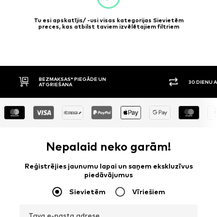
Tu esi apskatījis/ -usi visas kategorijas Sievietēm
preces, kas atbilst taviem izvēlētajiem filtriem
AS* PIEGĀDE UN
30 DIENU ATGRIEŠANAS TIESĪBAS
ANA
Nepalaid neko garām!
Reģistrējies jaunumu lapai un saņem ekskluzīvus
piedāvājumus
Sievietēm
Vīriešiem
Tava e-pasta adrese