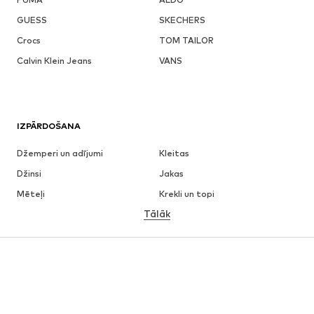
GUESS
SKECHERS
Crocs
TOM TAILOR
Calvin Klein Jeans
VANS
IZPĀRDOŠANA
Džemperi un adījumi
Kleitas
Džinsi
Jakas
Mēteļi
Krekli un topi
Tālāk
Bikses
Apakšveļa
Svārki
Blūzes un tunikas
Ikdienas džemperi
Žaketes
Peldkostīmi
Kombinezoni un sarafāni
Lieli izmēri
Apģērbs grūtniecēm