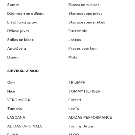
Somas
Blūzes un tunikas
Džemperi un adījumi
Starpsezonu jakas
Brīvā laika apavi
Starpsezonu mēteļi
Džinsa jakas
Puszābaki
Šalles un lakati
Jostas
Apakšveļa
Preces sportam
Džinsi
Maki
SIEVIEŠU ZĪMOLI
Only
TRIUMPH
Nike
TOMMY HILFIGER
VERO MODA
Edited
Tamaris
Levi's
LASCANA
ADIDAS PERFORMANCE
ADIDAS ORIGINALS
Tommy Jeans
PUMA
ALDO