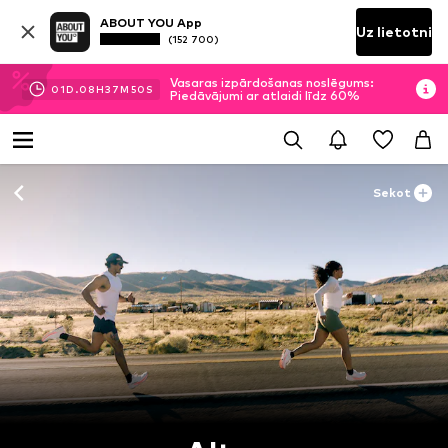
ABOUT YOU App
Uz lietotni
(152 700)
Vasaras izpārdošanas noslēgums:
01
D.
08
H
37
M
49
S
Piedāvājumi ar atlaidi līdz 60%
Sekot